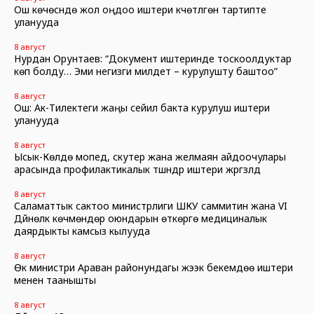
Ош көчөсүндө жол оңдоо иштери күчөтүлгөн тартипте
уланууда
8 август
Нурдан Орунтаев: “Документ иштеринде тоскоолдуктар
көп болду… Эми негизги милдет – курулушту баштоо”
8 август
Ош: Ак-Тилектеги жаңы сейил бакта курулуш иштери
уланууда
8 август
Ысык-Көлдө мопед, скутер жана желмаян айдоочулары
арасында профилактикалык түшүндүрүү иштери жүргүзүлдү
8 август
Саламаттык сактоо министрлиги ШКУ саммитин жана VI
Дүйнөлүк көчмөндөр оюндарын өткөрүүгө медициналык
даярдыкты камсыз кылууда
8 август
Өк министри Араван районундагы жээк бекемдөө иштери
менен таанышты
8 август