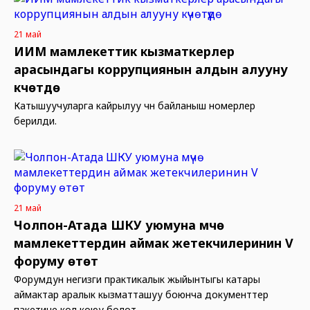
21 май
ИИМ мамлекеттик кызматкерлер
арасындагы коррупциянын алдын алууну
күчөтүүдө
Катышуучуларга кайрылуу үчүн байланыш номерлер
берилди.
21 май
Чолпон-Атада ШКУ уюмуна мүчө
мамлекеттердин аймак жетекчилеринин V
форуму өтөт
Форумдун негизги практикалык жыйынтыгы катары
аймактар аралык кызматташуу боюнча документтер
пакетине кол коюу болот.