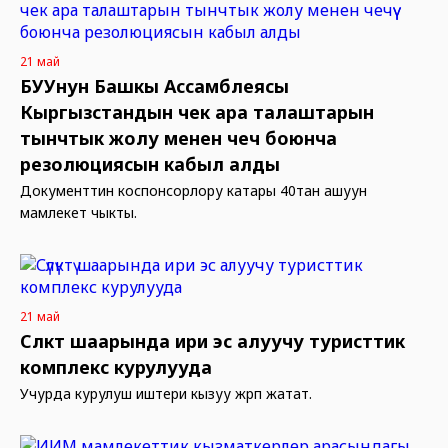
21 май
БУУнун Башкы Ассамблеясы
Кыргызстандын чек ара талаштарын
тынчтык жолу менен чечүү боюнча
резолюциясын кабыл алды
Документтин коспонсорлору катары 40тан ашуун
мамлекет чыкты.
21 май
Сүлүктү шаарында ири эс алуучу туристтик
комплекс курулууда
Учурда курулуш иштери кызуу жүрүп жатат.