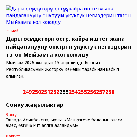
21 май
Дары өсүмдүктөрүн өстүрүү, кайра иштетүү жана
пайдаланууну өнүктүрүүнүн укуктук негиздерин
түзгөн Мыйзамга кол коюлду
Мыйзам 2026-жылдын 15-апрелинде Кыргыз
Республикасынын Жогорку Кеңеши тарабынан кабыл
алынган.
249
250
251
252
253
254
255
256
257
258
Соңку жаңылыктар
9 август
Эллада Асылбекова, ырчы: «Мен өзгөчө баланын энеси
эмес, өзгөчө күчтүү аялга айландым»
8 август