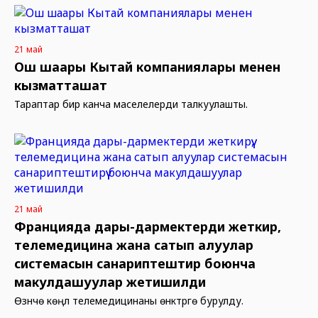
21 май
Ош шаары Кытай компаниялары менен
кызматташат
Тараптар бир канча маселелерди талкуулашты.
21 май
Францияда дары-дармектерди жеткирүү,
телемедицина жана сатып алуулар
системасын санариптештирүү боюнча
макулдашуулар жетишилди
Өзүнчө көңүл телемедицинаны өнүктүрүүгө бурулду.