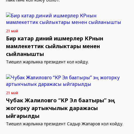
21 май
Бир катар диний ишмерлер КРнын
мамлекеттик сыйлыктары менен
сыйланышты
Тиешелүү жарлыкка президент кол койду.
21 май
Чубак Жалиловго “КР Эл баатыры” эң
жогорку артыкчылык даражасы
ыйгарылды
Тиешелүү жарлыкка президент Садыр Жапаров кол койду.