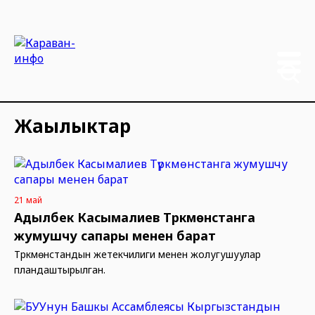
Жаңылыктар
21 май
Адылбек Касымалиев Түркмөнстанга
жумушчу сапары менен барат
Түркмөнстандын жетекчилиги менен жолугушуулар
пландаштырылган.