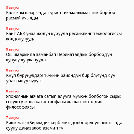
8 август
Балыкчы шаарында туристтик-маалыматтык борбор
расмий ачылды
8 август
Кант АБЗ унаа жолун курууда ресайклинг технологиясы
колдонулууда
8 август
Ош шаарында заманбап Перинаталдык борбордун
курулушу уланууда
8 август
Көңүл буруңуздар! 10-кичи райондун бир бөлүгүндө суу
убактылуу өчүрүлөт
8 август
Япониянын акчага сатып алууга мүмкүн болбогон сыры:
согушту жана катастрофаны жашап өткөн элдин
философиясы
7 август
Бишкекте «Биримдик кербени» долбоорунун алкагында
сууну даңазалоо аземи өттү