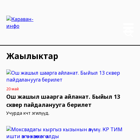
Жаңылыктар
20 май
Ош жашыл шаарга айланат. Быйыл 13
сквер пайдаланууга берилет
Учурда көчөт эгилүүдө.