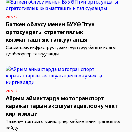
20 май
Баткен облусу менен БУУӨПтүн
ортосундагы стратегиялык
кызматташтык талкууланды
Социалдык инфраструктураны өнүктүрүү багытындагы
долбоорлор талкууланды.
20 май
Айрым аймактарда мототранспорт
каражаттарын эксплуатациялоону чектөө
киргизилди
Тишелүү токтомго министрлер кабинетинин төрагасы кол
койду.