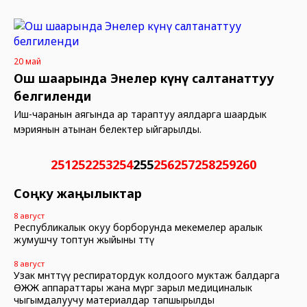
20 май
Ош шаарында Энелер күнү салтанаттуу
белгиленди
Иш-чаранын аягында ар тараптуу аялдарга шаардык
мэриянын атынан белектер ыйгарылды.
251
252
253
254
255
256
257
258
259
260
Соңку жаңылыктар
8 август
Республикалык окуу борборунда мекемелер аралык
жумушчу топтун жыйыны өттү
8 август
Узак мөөнөттүү респиратордук колдоого муктаж балдарга
ӨЖЖ аппараттары жана өмүргө зарыл медициналык
чыгымдалуучу материалдар тапшырылды