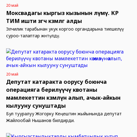
20 май
Моксвадагы кыргыз кызынын өлүмү. КР
ТИМ ишти өзгөчө көзөмөлгө алды
Элчилик тарабынан укук коргоо органдарына тиешелүү
суроо-талаптар жөнөтүлдү.
20 май
Депутат катаракта оорусу боюнча
операцияга берилүүчү квотаны
мамлекеттин көзөмөлүнө алып, ачык-айкын
кылууну сунуштады
Бул тууралуу Жогорку Кеңештин жыйынында депутат
Жайлообай Нышанов билдирди.