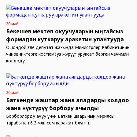
20 май
Бекешев мектеп окуучуларын ыңгайсыз
формадан куткаруу аракетин улантууда
Ошондой эле депутат жакында Министрлер Кабинетинин
чиновниктерге костюмсуз жүрүүгө уруксат берген чечимин
колдоду.
20 май
Баткенде жаштар жана аялдарды колдоо
жана өнүктүрүү борбору ачылды
Борборлорду ачуу үчүн Баткен шаарынын мэриясы
тарабынан 6,3 млн сом каражат бөлүнгөн.