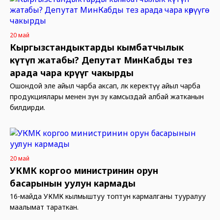
20 май
Кыргызстандыктарды кымбатчылык
күтүп жатабы? Депутат МинКабды тез
арада чара көрүүгө чакырды
Ошондой эле айыл чарба аксап, өлкө керектүү айыл чарба
продукциялары менен өзүн өзү камсыздай албай жатканын
билдирди.
20 май
УКМК коргоо министринин орун
басарынын уулун кармады
16-майда УКМК кылмыштуу топтун кармалганы тууралуу
маалымат тараткан.