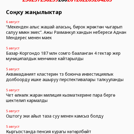
Соңку жаңылыктар
6 август
“Мекенден алыс жашай аласың, бирок жүрөктөн чыгарып
салуу мүмкүн эмес”. Ажы Рахманкул хандын небереси Аднан
Мендерес менен маек
5 август
Базар-Коргондо 187 млн сомго бааланган 4 гектар жер
муниципалдык менчикке кайтарылды
5 август
Аквамаданият кластерин түзүү боюнча инвестициялык
долбоорду ишке ашыруу перспективалары талкууланды
5 август
Чет өлкөлүк жаран милиция кызматкерине пара берүүгө
шектелип кармалды
5 август
Оштогу эки айыл таза суу менен камсыз болду
5 август
Кыргызстанда пенсия курагы көтөрүлбөйт