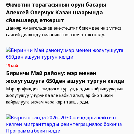
Өкмөтүнүн төрагасынын орун басары
Алексей Оверчук Казан шаарында
сүйлөшүүлөрдү өткөрүштү
Данияр Амангельдиев өнөктөштүктү бекемдөө үчүн үзгүлтүксүз
саясий диалогдун маанилүүлүгүнө өзгөчө токтолду.
15 май
Биринчи Май району: мэр менен
жолугушууга 650дөн ашуун тургун келди
Мэр профилдик түзүмдөргө тургундардын кайрылууларын
жолугушуу учурунда эле кабыл алып, ар бир түшкөн
кайрылууга ыкчам чара көрүүнү тапшырды.