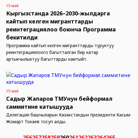
15 май
Кыргызстанда 2026–2030-жылдарга
кайтып келген мигранттарды
реинтеграциялоо боюнча Программа
бекитилди
Программа кайтып келген мигранттарды туруктуу
реинтеграциялоого багытталган бир катар
артыкчылыктуу багыттарды камтыйт.
15 май
Садыр Жапаров ТМУнун бейформал
саммитине катышууда
Делегация башчыларын Казакстандын президенти Касым-
Жомарт Токаев тосуп алды.
256
257
258
259
260
261
262
263
264
265