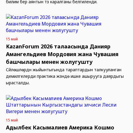
билим берүү аянтын түзүү каралганы белгиленди.
15 май
KazanForum 2026 талаасында Данияр
Амангельдиев Мордовия жана Чувашия
башчылары менен жолугушту
Сүйлөшүүлөрдүн жыйынтыгында тараптардын талкууланган
демилгелерди практика жүзүндө ишке ашырууга даярдыгы
ырасталды.
15 май
Адылбек Касымалиев Америка Кошмо