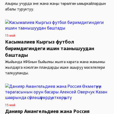
Азыркы учурда эне жана жаңы төрөлгөн ымыркайлардын
абалы туруктуу.
15 май
Касымалиев Кыргыз футбол
биримдигиндеги ишин таанышуудан
баштады
Жыйында КФБнын быйылкы жылга карата жана жакынкы
жылдарга коюлган пландарды ишке ашыруу маселелери
талкууланды.
15 май
Данияр Амангельдиев жана Россия