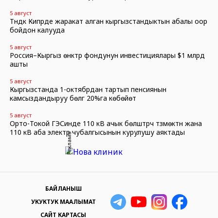
5 август
Түндүк Кипрде жаракат алган кыргызстандыктын абалы оор
бойдон калууда
5 август
Россия–Кыргыз өнүктүрүү фондунун инвестициялары $1 млрд
ашты
5 август
Кыргызстанда 1-октябрдан тартып пенсиянын
камсыздандыруу бөлүгү 20%га көбөйөт
5 август
Орто-Токой ГЭСинде 110 кВ ачык бөлүштүрүүчү түзмөктүн жана
110 кВ аба электр чубалгысынын курулушу аяктады
Реклама
БАЙЛАНЫШ
УКУКТУК МААЛЫМАТ
САЙТ КАРТАСЫ