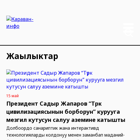
Жаңылыктар
15 май
Президент Садыр Жапаров “Түрк
цивилизациясынын борборун” курууга
мезгил кутусун салуу аземине катышты
Долбоордо санариптик жана интерактивдүү
технологияларды колдонуу менен заманбап маданий-