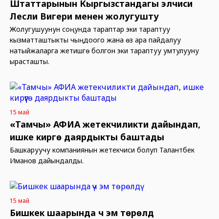
Штаттарынын Кыргызстандагы элчиси
Лесли Вигери менен жолугушту
Жолугушуунун соңунда тараптар эки тараптуу
кызматташтыкты чыңдоого жана өз ара пайдалуу
натыйжаларга жетишүүгө болгон эки тараптуу умтулууну
ырасташты.
15 май
«Тамчы» АФИА жетекчиликти дайындап,
ишке кирүүгө даярдыкты баштады
Башкаруучу компаниянын жетекчиси болуп Талантбек
Иманов дайындалды.
15 май
Бишкек шаарында үч эм төрөлдү