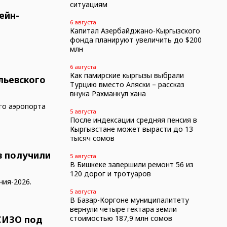
ситуациям
ейн-
6 августа
Капитал Азербайджано-Кыргызского
фонда планируют увеличить до $200
млн
6 августа
Как памирские кыргызы выбрали
льевского
Турцию вместо Аляски – рассказ
внука Рахманкул хана
го аэропорта
5 августа
После индексации средняя пенсия в
Кыргызстане может вырасти до 13
тысяч сомов
в получили
5 августа
В Бишкеке завершили ремонт 56 из
120 дорог и тротуаров
ия-2026.
5 августа
В Базар-Коргоне муниципалитету
вернули четыре гектара земли
СИЗО под
стоимостью 187,9 млн сомов