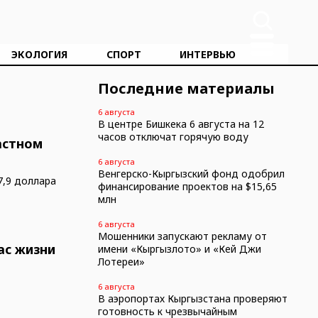
ЭКОЛОГИЯ
СПОРТ
ИНТЕРВЬЮ
Последние материалы
6 августа
В центре Бишкека 6 августа на 12
часов отключат горячую воду
частном
6 августа
Венгерско-Кыргызский фонд одобрил
7,9 доллара
финансирование проектов на $15,65
млн
6 августа
Мошенники запускают рекламу от
ас жизни
имени «Кыргызлото» и «Кей Джи
Лотереи»
6 августа
В аэропортах Кыргызстана проверяют
готовность к чрезвычайным