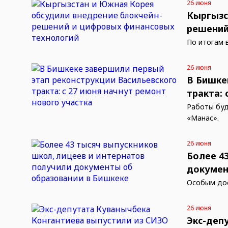
26 июня
Кыргызс
решений
По итогам 
26 июня
В Бишке
тракта: 
Работы буд
«Манас».
26 июня
Более 4
докумен
Особым дос
26 июня
Экс-деп