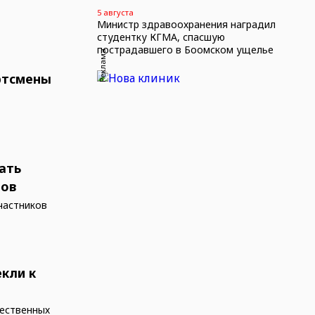
5 августа
Министр здравоохранения наградил
студентку КГМА, спасшую
пострадавшего в Боомском ущелье
Реклама
ртсмены
ать
нов
частников
кли к
щественных