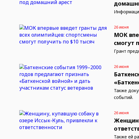
домашни
Информацию
26 июня
МОК впе
смогут 
Грант пред
26 июня
Баткенс
«Баткен
Также доку
событий.
26 июня
Женщину
ответст
Также ей р