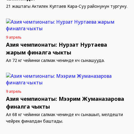
21 жаштагы Актилек Култаев Кара-Суу районунун тургуну.
9 апрель
Азия чемпионаты: Нурзат Нуртаева
жарым финалга чыкты
Ал 72 кг чейинки салмак ченинде күч сынашууда.
9 апрель
Азия чемпионаты: Мээрим Жуманазарова
финалга чыкты
Ал 68 кг чейинки салмак ченинде күч сынашып, мелдешти
чейрек финалдан баштады.