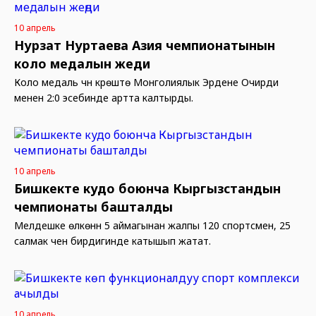
10 апрель
Нурзат Нуртаева Азия чемпионатынын
коло медалын жеңди
Коло медаль үчүн күрөштө Монголиялык Эрдене Очирди
менен 2:0 эсебинде артта калтырды.
10 апрель
Бишкекте кудо боюнча Кыргызстандын
чемпионаты башталды
Мелдешке өлкөнүн 5 аймагынан жалпы 120 спортсмен, 25
салмак чен бирдигинде катышып жатат.
10 апрель