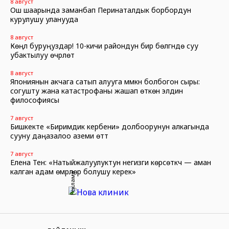
8 август
Ош шаарында заманбап Перинаталдык борбордун
курулушу уланууда
8 август
Көңүл буруңуздар! 10-кичи райондун бир бөлүгүндө суу
убактылуу өчүрүлөт
8 август
Япониянын акчага сатып алууга мүмкүн болбогон сыры:
согушту жана катастрофаны жашап өткөн элдин
философиясы
7 август
Бишкекте «Биримдик кербени» долбоорунун алкагында
сууну даңазалоо аземи өттү
7 август
Елена Тен: «Натыйжалуулуктун негизги көрсөткүчү — аман
калган адам өмүрлөрү болушу керек»
Реклама