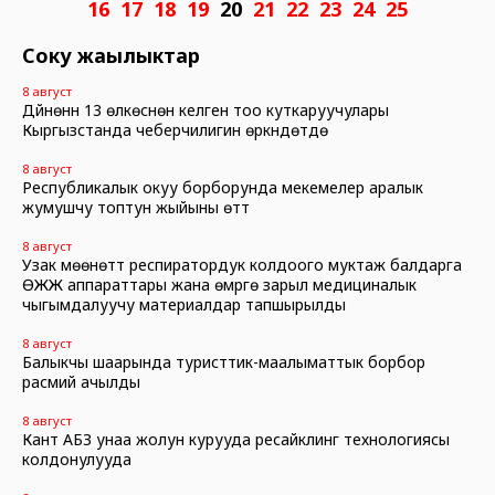
16
17
18
19
20
21
22
23
24
25
Соңку жаңылыктар
8 август
Дүйнөнүн 13 өлкөсүнөн келген тоо куткаруучулары
Кыргызстанда чеберчилигин өркүндөтүүдө
8 август
Республикалык окуу борборунда мекемелер аралык
жумушчу топтун жыйыны өттү
8 август
Узак мөөнөттүү респиратордук колдоого муктаж балдарга
ӨЖЖ аппараттары жана өмүргө зарыл медициналык
чыгымдалуучу материалдар тапшырылды
8 август
Балыкчы шаарында туристтик-маалыматтык борбор
расмий ачылды
8 август
Кант АБЗ унаа жолун курууда ресайклинг технологиясы
колдонулууда