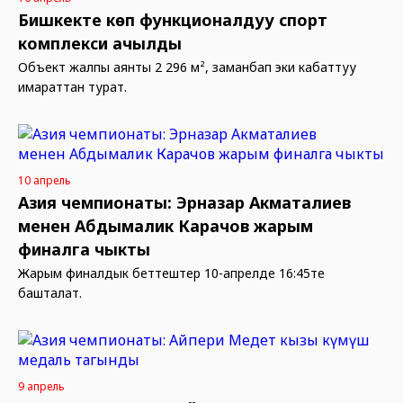
Бишкекте көп функционалдуу спорт
комплекси ачылды
Объект жалпы аянты 2 296 м², заманбап эки кабаттуу
имараттан турат.
10 апрель
Азия чемпионаты: Эрназар Акматалиев
менен Абдымалик Карачов жарым
финалга чыкты
Жарым финалдык беттештер 10-апрелде 16:45те
башталат.
9 апрель