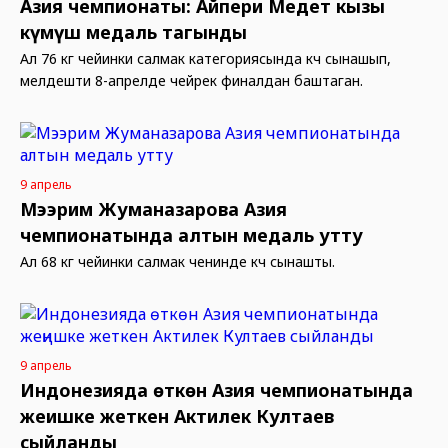
Азия чемпионаты: Айпери Медет кызы
күмүш медаль тагынды
Ал 76 кг чейинки салмак категориясында күч сынашып,
мелдешти 8-апрелде чейрек финалдан баштаган.
9 апрель
Мээрим Жуманазарова Азия
чемпионатында алтын медаль утту
Ал 68 кг чейинки салмак ченинде күч сынашты.
9 апрель
Индонезияда өткөн Азия чемпионатында
жеңишке жеткен Актилек Култаев
сыйланды