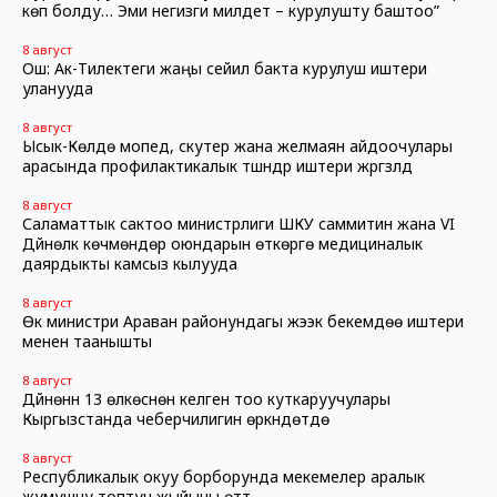
көп болду… Эми негизги милдет – курулушту баштоо”
8 август
Ош: Ак-Тилектеги жаңы сейил бакта курулуш иштери
уланууда
8 август
Ысык-Көлдө мопед, скутер жана желмаян айдоочулары
арасында профилактикалык түшүндүрүү иштери жүргүзүлдү
8 август
Саламаттык сактоо министрлиги ШКУ саммитин жана VI
Дүйнөлүк көчмөндөр оюндарын өткөрүүгө медициналык
даярдыкты камсыз кылууда
8 август
Өк министри Араван районундагы жээк бекемдөө иштери
менен таанышты
8 август
Дүйнөнүн 13 өлкөсүнөн келген тоо куткаруучулары
Кыргызстанда чеберчилигин өркүндөтүүдө
8 август
Республикалык окуу борборунда мекемелер аралык
жумушчу топтун жыйыны өттү