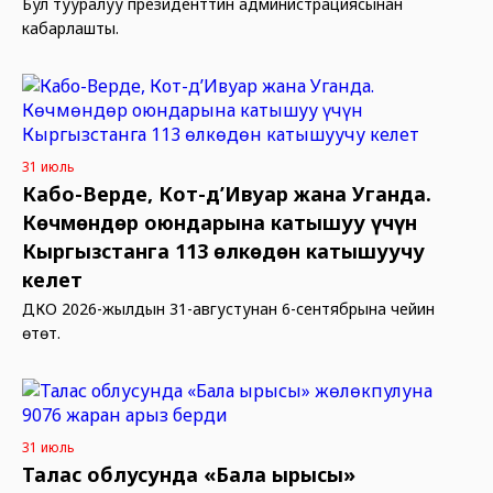
Бул тууралуу президенттин администрациясынан
кабарлашты.
31 июль
Кабо-Верде, Кот-д’Ивуар жана Уганда.
Көчмөндөр оюндарына катышуу үчүн
Кыргызстанга 113 өлкөдөн катышуучу
келет
ДКО 2026-жылдын 31-августунан 6-сентябрына чейин
өтөт.
31 июль
Талас облусунда «Бала ырысы»