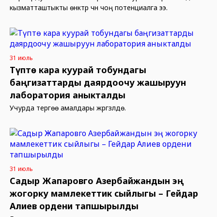
кызматташтыкты өнүктүрүү үчүн чоң потенциалга ээ.
31 июль
Түптө кара куурай тобундагы
баңгизаттарды даярдоочу жашыруун
лаборатория аныкталды
Учурда тергөө амалдары жүргүзүлүүдө.
31 июль
Садыр Жапаровго Азербайжандын эң
жогорку мамлекеттик сыйлыгы – Гейдар
Алиев ордени тапшырылды