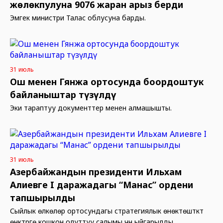
жөлөкпулуна 9076 жаран арыз берди
Эмгек министри Талас облусуна барды.
31 июль
Ош менен Гянжа ортосунда боордоштук
байланыштар түзүлдү
Эки тараптуу документтер менен алмашышты.
31 июль
Азербайжандын президенти Ильхам
Алиевге I даражадагы “Манас” ордени
тапшырылды
Сыйлык өлкөлөр ортосундагы стратегиялык өнөктөштүктү
өнүктүрүүгө кошкон олуттуу салымы үчүн ыйгарылды.