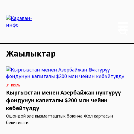
Жаңылыктар
31 июль
Кыргызстан менен Азербайжан Өнүктүрүү
фондунун капиталы $200 млн чейин
көбөйтүлдү
Ошондой эле кызматташтык боюнча Жол картасын
бекитишти.