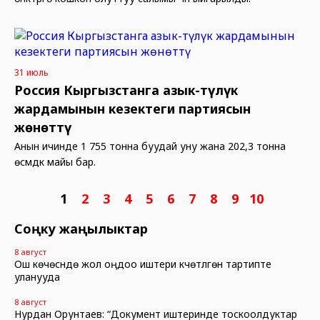
31 июль
Россия Кыргызстанга азык-түлүк
жардамынын кезектеги партиясын
жөнөттү
Анын ичинде 1 755 тонна буудай уну жана 202,3 тонна
өсүмдүк майы бар.
1
2
3
4
5
6
7
8
9
10
Соңку жаңылыктар
8 август
Ош көчөсүндө жол оңдоо иштери күчөтүлгөн тартипте
уланууда
8 август
Нурдан Орунтаев: “Документ иштеринде тоскоолдуктар