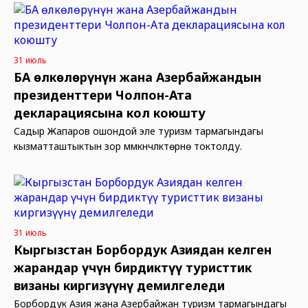
31 июль
БА өлкөлөрүнүн жана Азербайжандын
президенттери Чолпон-Ата
декларациясына кол коюшту
Садыр Жапаров ошондой эле туризм тармагындагы
кызматташтыктын зор мүмкүнчүлүктөрүнө токтолду.
31 июль
Кыргызстан Борбордук Азиядан келген
жарандар үчүн бирдиктүү туристтик
визаны киргизүүнү демилгеледи
Борбордук Азия жана Азербайжан туризм тармагындагы