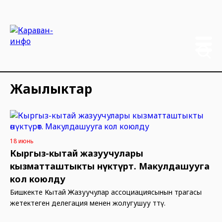
Жаңылыктар
18 июнь
Кыргыз-кытай жазуучулары
кызматташтыкты өнүктүрөт. Макулдашууга
кол коюлду
Бишкекте Кытай Жазуучулар ассоциациясынын төрагасы
жетектеген делегация менен жолугушуу өттү.