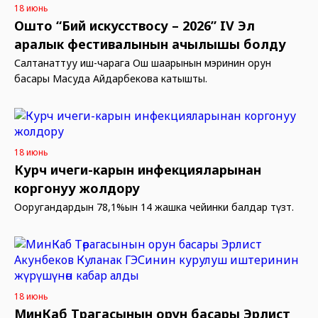
18 июнь
Ошто “Бий искусствосу – 2026” IV Эл
аралык фестивалынын ачылышы болду
Салтанаттуу иш-чарага Ош шаарынын мэринин орун
басары Масуда Айдарбекова катышты.
18 июнь
Курч ичеги-карын инфекцияларынан
коргонуу жолдору
Ооругандардын 78,1%ын 14 жашка чейинки балдар түзөт.
18 июнь
МинКаб Төрагасынын орун басары Эрлист