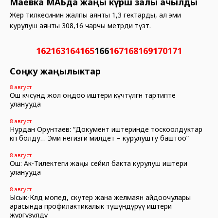
Маевка МАБда жаңы күрөш залы ачылды
Жер тилкесинин жалпы аянты 1,3 гектарды, ал эми
курулуш аянты 308,16 чарчы метрди түзөт.
162
163
164
165
166
167
168
169
170
171
Соңку жаңылыктар
8 август
Ош көчөсүндө жол оңдоо иштери күчөтүлгөн тартипте
уланууда
8 август
Нурдан Орунтаев: “Документ иштеринде тоскоолдуктар
көп болду… Эми негизги милдет – курулушту баштоо”
8 август
Ош: Ак-Тилектеги жаңы сейил бакта курулуш иштери
уланууда
8 август
Ысык-Көлдө мопед, скутер жана желмаян айдоочулары
арасында профилактикалык түшүндүрүү иштери
жүргүзүлдү