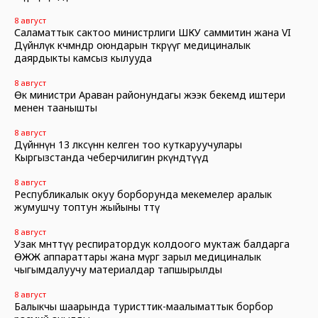
8 август
Саламаттык сактоо министрлиги ШКУ саммитин жана VI
Дүйнөлүк көчмөндөр оюндарын өткөрүүгө медициналык
даярдыкты камсыз кылууда
8 август
Өк министри Араван районундагы жээк бекемдөө иштери
менен таанышты
8 август
Дүйнөнүн 13 өлкөсүнөн келген тоо куткаруучулары
Кыргызстанда чеберчилигин өркүндөтүүдө
8 август
Республикалык окуу борборунда мекемелер аралык
жумушчу топтун жыйыны өттү
8 август
Узак мөөнөттүү респиратордук колдоого муктаж балдарга
ӨЖЖ аппараттары жана өмүргө зарыл медициналык
чыгымдалуучу материалдар тапшырылды
8 август
Балыкчы шаарында туристтик-маалыматтык борбор