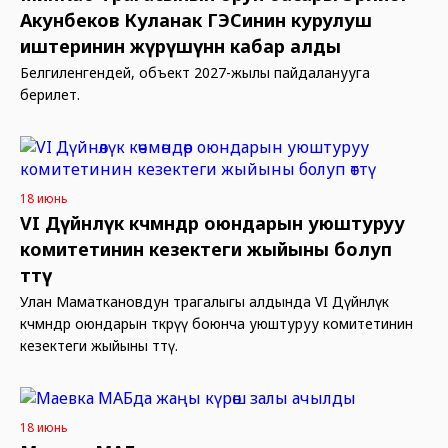
Акунбеков Куланак ГЭСинин курулуш
иштеринин жүрүшүнөн кабар алды
Белгиленгендей, объект 2027-жылы пайдаланууга
берилет.
18 июнь
VI Дүйнөлүк көчмөндөр оюндарын уюштуруу
комитетинин кезектеги жыйыны болуп
өттү
Улан Маматкановдун төрагалыгы алдында VI Дүйнөлүк
көчмөндөр оюндарын өткөрүү боюнча уюштуруу комитетинин
кезектеги жыйыны өттү.
18 июнь