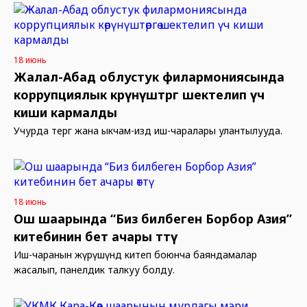
18 июнь
Жалал-Абад облустук филармониясында
коррупциялык көрүнүштөргө шектелип үч
киши кармалды
Учурда тергөө жана ыкчам-издөө иш-чаралары улантылууда.
18 июнь
Ош шаарында “Биз билбеген Борбор Азия”
китебинин бет ачары өттү
Иш-чаранын жүрүшүндө китеп боюнча баяндамалар
жасалып, панелдик талкуу болду.