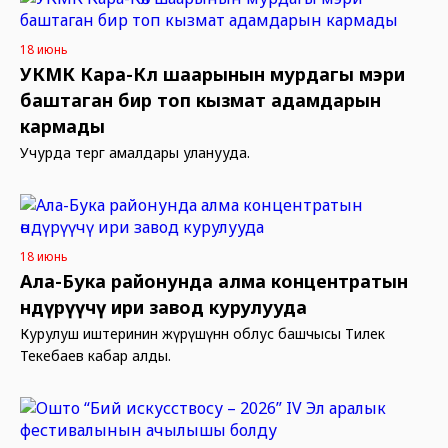
18 июнь
УКМК Кара-Көл шаарынын мурдагы мэри
баштаган бир топ кызмат адамдарын
кармады
Учурда тергөө амалдары уланууда.
18 июнь
Ала-Бука районунда алма концентратын
өндүрүүчү ири завод курулууда
Курулуш иштеринин жүрүшүнөн облус башчысы Тилек
Текебаев кабар алды.