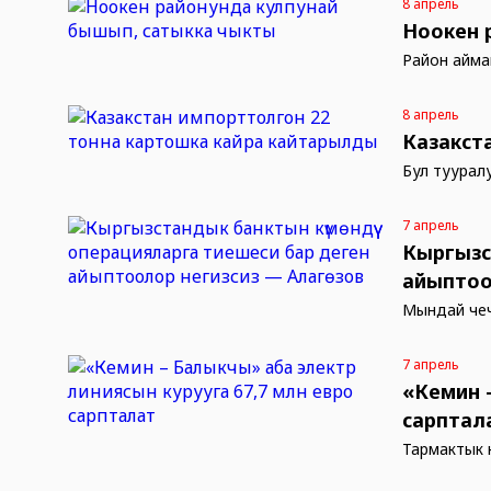
8 апрель
Ноокен 
Район аймаг
8 апрель
Казакст
Бул туурал
7 апрель
Кыргызс
айыптоо
Мындай чеч
7 апрель
«Кемин 
сарптал
Тармактык 