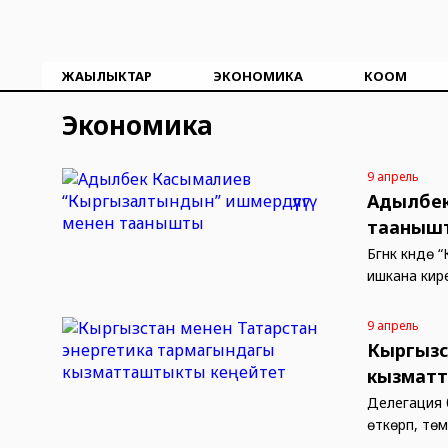
ЖАҢЫЛЫКТАР
ЭКОНОМИКА
КООМ
Экономика
9 апрель
Адылбек
тааныш
Бүгүнкү күн
ишкана кир
9 апрель
Кыргызс
кызмат
Делегация 
өткөрүп, т