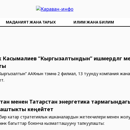
МАДАНИЯТ ЖАНА ТАРЫХ
ИЛИМ ЖАНА БИЛИМ
 Касымалиев “Кыргызалтындын” ишмердүүлүгү м
ты
дө “Кыргызалтын” ААКнын түзүмүнө 2 филиал, 13 туунду компания жа
ет.
тан менен Татарстан энергетика тармагындаг
таштыкты кеңейтет
бир катар стратегиялык ишканалардын жетекчилери менен жол
өмөнкү багыттар боюнча кызматташууну талкуулашты: