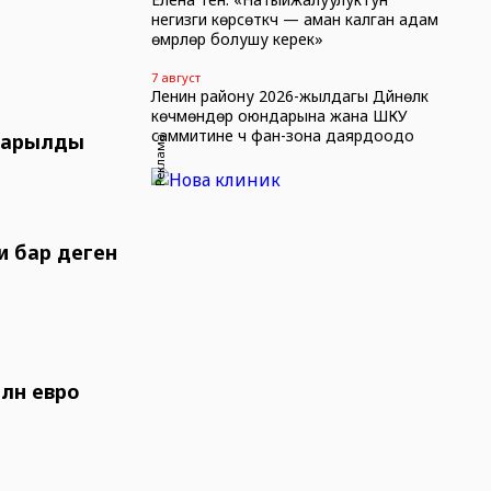
негизги көрсөткүчү — аман калган адам
өмүрлөрү болушу керек»
7 август
Ленин району 2026-жылдагы Дүйнөлүк
көчмөндөр оюндарына жана ШКУ
саммитине үч фан-зона даярдоодо
йтарылды
Реклама
и бар деген
млн евро