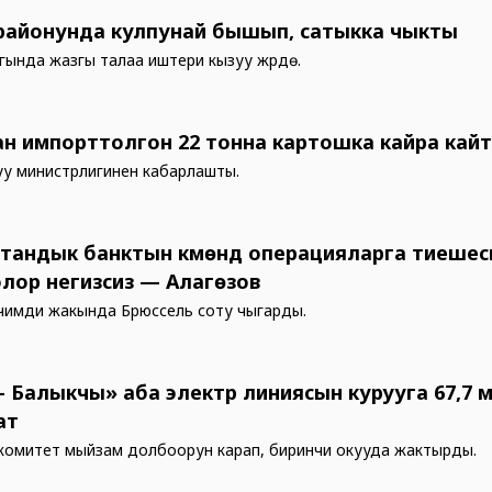
районунда кулпунай бышып, сатыкка чыкты
ында жазгы талаа иштери кызуу жүрүүдө.
ан импорттолгон 22 тонна картошка кайра ка
уу министрлигинен кабарлашты.
тандык банктын күмөндүү операцияларга тиешес
лор негизсиз — Алагөзов
имди жакында Брюссель соту чыгарды.
– Балыкчы» аба электр линиясын курууга 67,7 
ат
комитет мыйзам долбоорун карап, биринчи окууда жактырды.