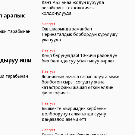
Кант АБЗ унаа жолун курууда
ресайклинг технологиясы
колдонулууда
эл аралык
8 август
Ош шаарында заманбап
еши тарабынан
Перинаталдык борбордун курулушу
уланууда
8 август
Көңүл буруңуздар! 10-кичи райондун
ндыруу иши
бир бөлүгүндө суу убактылуу өчүрүлөт
8 август
ши тарабынан
Япониянын акчага сатып алууга мүмкүн
болбогон сыры: согушту жана
катастрофаны жашап өткөн элдин
философиясы
7 август
Бишкекте «Биримдик кербени»
долбоорунун алкагында сууну
даңазалоо аземи өттү
7 август
Елена Тен: «Натыйжалуулуктун