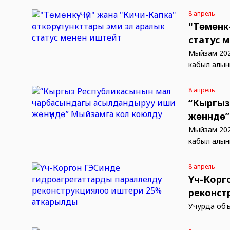
8 апрель
"Төмөнкү
статус 
Мыйзам 20
кабыл алын
8 апрель
“Кыргыз
жөнүндө
Мыйзам 20
кабыл алын
8 апрель
Үч-Корг
реконст
Учурда объ