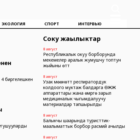
ЭКОЛОГИЯ
СПОРТ
ИНТЕРВЬЮ
Соңку жаңылыктар
8 август
Республикалык окуу борборунда
мекемелер аралык жумушчу топтун
енен
жыйыны өттү
8 август
на 4 биргелешкен
Узак мөөнөттүү респиратордук
колдоого муктаж балдарга ӨЖЖ
аппараттары жана өмүргө зарыл
медициналык чыгымдалуучу
материалдар тапшырылды
ы
8 август
Балыкчы шаарында туристтик-
угушууларды
маалыматтык борбор расмий ачылды
8 август