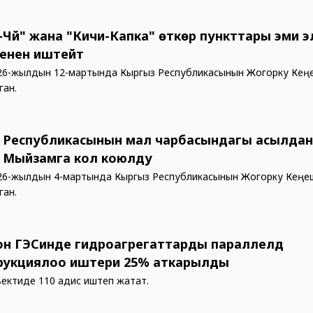
-Чүй" жана "Кичи-Капка" өткөрүү пункттары эми 
менен иштейт
26-жылдын 12-мартында Кыргыз Республикасынын Жогорку Кең
ган.
 Республикасынын мал чарбасындагы асылда
” Мыйзамга кол коюлду
26-жылдын 4-мартында Кыргыз Республикасынын Жогорку Кеңе
ган.
он ГЭСинде гидроагрегаттарды параллелдүү
рукциялоо иштери 25% аткарылды
ектиде 110 адис иштеп жатат.