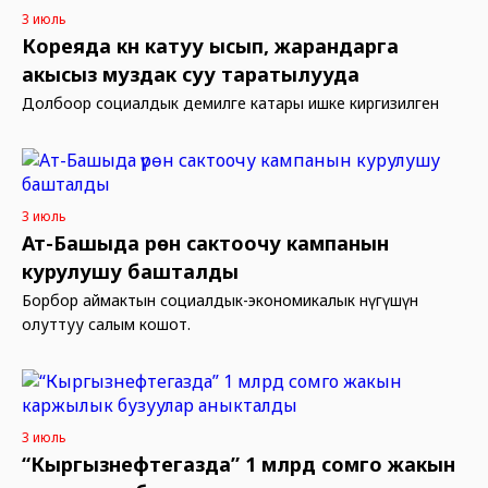
3 июль
Кореяда күн катуу ысып, жарандарга
акысыз муздак суу таратылууда
Долбоор социалдык демилге катары ишке киргизилген
3 июль
Ат-Башыда үрөн сактоочу кампанын
курулушу башталды
Борбор аймактын социалдык-экономикалык өнүгүшүнө
олуттуу салым кошот.
3 июль
“Кыргызнефтегазда” 1 млрд сомго жакын