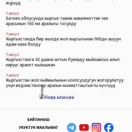
жүрүүдө
7 август
Баткен облусунда кыргыз-тажик мамлекеттик чек
арасынын 160 км аралыгы тосулду
7 август
Кыргызстанда бир жылда жол кырсыгынан 900дөн ашуун
адам каза болду
7 август
Кыргызстанга 42 даана алтын буюмду мыйзамсыз алып
кирүүгө аракет кылышкан
7 август
Кыргызстан жол кыймылынын коопсуздугун жогорулатуу
үчүн ведомстволор аралык кызматташтыкты күчөтүүдө
Реклама
БАЙЛАНЫШ
УКУКТУК МААЛЫМАТ