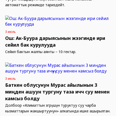
автоматтык режимде тариздейт.
3 июль
Ош: Ак-Буура дарыясынын жээгинде ири
сейил бак курулууда
Сейил бактын жалпы аянты – 10 гектар.
3 июль
Баткен облусунун Мурас айылынын 3
миңден ашуун тургуну таза ичүүчү суу менен
камсыз болду
Долбоор «Климаттын өзгөрүшүнө туруктуу суу чарба
кызматтарын жакшыртуунун» алкагында ишке ашырылган.