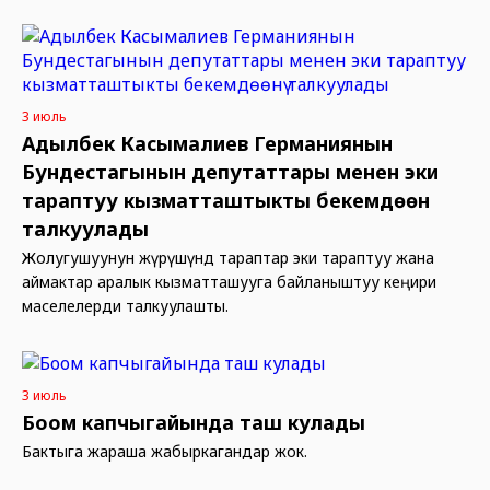
3 июль
Адылбек Касымалиев Германиянын
Бундестагынын депутаттары менен эки
тараптуу кызматташтыкты бекемдөөнү
талкуулады
Жолугушуунун жүрүшүндө тараптар эки тараптуу жана
аймактар аралык кызматташууга байланыштуу кеңири
маселелерди талкуулашты.
3 июль
Боом капчыгайында таш кулады
Бактыга жараша жабыркагандар жок.