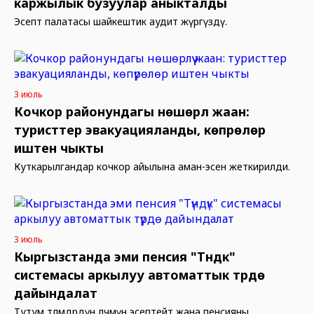
каржылык бузуулар аныкталды
Эсептөө палатасы шайкештик аудит жүргүздү.
3 июль
Кочкор районундагы нөшөрлүү жаан:
туристтер эвакуацияланды, көпүрөлөр
иштен чыкты
Куткарылгандар кочкор айылына аман-эсен жеткирилди.
3 июль
Кыргызстанда эми пенсия "Түндүк"
системасы аркылуу автоматтык түрдө
дайындалат
Тутум төлөмдөрдүн өлчөмүн эсептейт жана пенсияны