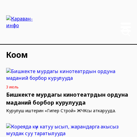
Коом
3 июль
Бишкекте мурдагы кинотеатрдын ордуна
маданий борбор курулууда
Курулуш иштерин «Гипер Строй» ЖЧКсы аткарууда.