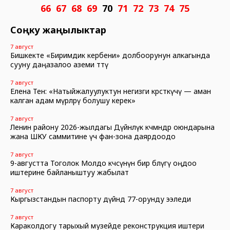
66
67
68
69
70
71
72
73
74
75
Соңку жаңылыктар
7 август
Бишкекте «Биримдик кербени» долбоорунун алкагында
сууну даңазалоо аземи өттү
7 август
Елена Тен: «Натыйжалуулуктун негизги көрсөткүчү — аман
калган адам өмүрлөрү болушу керек»
7 август
Ленин району 2026-жылдагы Дүйнөлүк көчмөндөр оюндарына
жана ШКУ саммитине үч фан-зона даярдоодо
7 август
9-августта Тоголок Молдо көчөсүнүн бир бөлүгү оңдоо
иштерине байланыштуу жабылат
7 август
Кыргызстандын паспорту дүйнөдө 77-орунду ээледи
7 август
Караколдогу тарыхый музейде реконструкция иштери