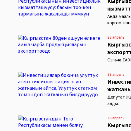
Кыргызс
кызматт
Анда маалы
коргоо жана
28 апрель
Кыргызс
экспорт
Өзгөчө ЕАЭ
28 апрель
Инвести
жатканы
Депутат Жы
алды.
28 апрель
Кыргызс