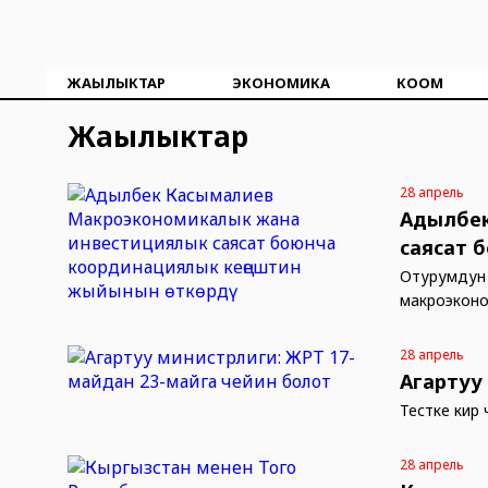
ЖАҢЫЛЫКТАР
ЭКОНОМИКА
КООМ
Жаңылыктар
28 апрель
Адылбек
саясат 
Отурумдун 
макроэконо
28 апрель
Агартуу
Тестке кирү
28 апрель