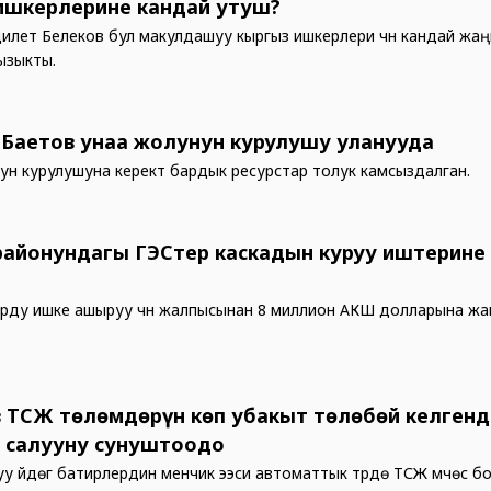
ишкерлерине кандай утуш?
илет Белеков бул макулдашуу кыргыз ишкерлери үчүн кандай жа
ызыкты.
 Баетов унаа жолунун курулушу уланууда
ун курулушуна керектүү бардык ресурстар толук камсыздалган.
районундагы ГЭСтер каскадын куруу иштерине
и
ду ишке ашыруу үчүн жалпысынан 8 миллион АКШ долларына жа
 ТСЖ төлөмдөрүн көп убакыт төлөбөй келгенд
 салууну сунуштоодо
у үйдөгү батирлердин менчик ээси автоматтык түрдө ТСЖ мүчөсү б