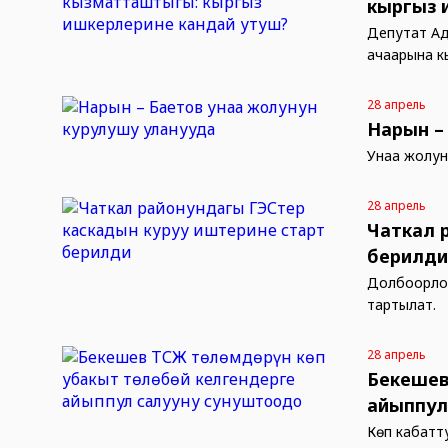
кыргыз 
Депутат Ад
ачаарына к
28 апрель
Нарын –
Унаа жолун
28 апрель
Чаткал 
берилд
Долбоорлор
тартылат.
28 апрель
Бекешев
айыппул
Көп кабатту