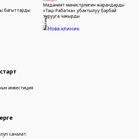
Маданият министрлигин жарандарды
ңы багыттарды
«Таш-Рабатка» убактылуу барбай
турууга чакырды
Реклама
 старт
кын инвестиция
ерге
олуп саналат.