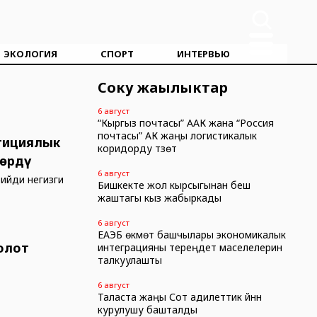
ЭКОЛОГИЯ
СПОРТ
ИНТЕРВЬЮ
Соңку жаңылыктар
6 август
“Кыргыз почтасы” ААК жана “Россия
почтасы” АК жаңы логистикалык
тициялык
коридорду түзөт
көрдү
6 август
ийди негизги
Бишкекте жол кырсыгынан беш
жаштагы кыз жабыркады
6 август
ЕАЭБ өкмөт башчылары экономикалык
болот
интеграцияны тереңдетүү маселелерин
талкуулашты
6 август
Таласта жаңы Сот адилеттик үйүнүн
курулушу башталды