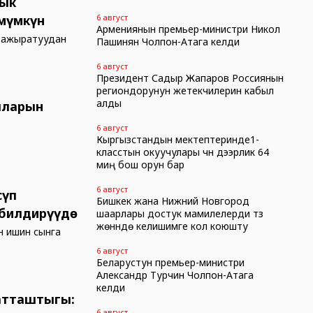
лык
мүмкүн
6 август
Армениянын премьер-министри Никол
п ажыратуудан
Пашинян Чолпон-Атага келди
6 август
Президент Садыр Жапаров Россиянын
региондорунун жетекчилерин кабыл
алды
яларын
6 август
Кыргызстандын мектептеринде1-
класстын окуучулары үчүн дээрлик 64
миң бош орун бар
6 август
сүп
Бишкек жана Нижний Новгород
 билдирүүдө
шаарлары достук мамилелерди түзүү
жөнүндө келишимге кол коюшту
н ишин сынга
6 август
Беларустун премьер-министри
Александр Турчин Чолпон-Атага
келди
атташтыгы:
6 август