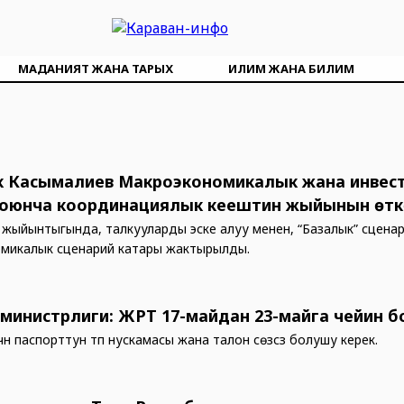
МАДАНИЯТ ЖАНА ТАРЫХ
ИЛИМ ЖАНА БИЛИМ
 Касымалиев Макроэкономикалык жана инвес
боюнча координациялык кеңештин жыйынын өт
жыйынтыгында, талкууларды эске алуу менен, “Базалык” сценар
микалык сценарий катары жактырылды.
 министрлиги: ЖРТ 17-майдан 23-майга чейин 
ү үчүн паспорттун түп нускамасы жана талон сөзсүз болушу керек.