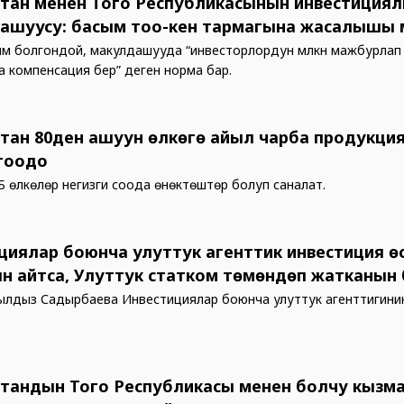
тан менен Того Республикасынын инвестиция
ашуусу: басым тоо-кен тармагына жасалышы 
м болгондой, макулдашууда “инвесторлордун мүлкүн мажбурла
 компенсация берүү” деген норма бар.
тан 80ден ашуун өлкөгө айыл чарба продукци
тоодо
Б өлкөлөрү негизги соода өнөктөштөр болуп саналат.
циялар боюнча улуттук агенттик инвестиция ө
н айтса, Улуттук статком төмөндөп жатканын
лдыз Садырбаева Инвестициялар боюнча улуттук агенттигини
тандын Того Республикасы менен болчу кызм