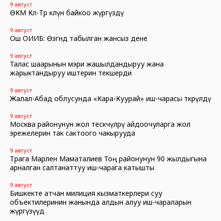
9 август
ӨКМ Көл-Төр көлүнө байкоо жүргүздү
9 август
Ош ОИИБ: Өзгөндө табылган жансыз дене
9 август
Талас шаарынын мэри жашылдандыруу жана
жарыктандыруу иштерин текшерди
9 август
Жалал-Абад облусунда «Кара-Куурай» иш-чарасы өткөрүлдү
9 август
Москва районунун жол тескөөчүлөрү айдоочуларга жол
эрежелерин так сактоого чакырууда
9 август
Төрага Марлен Маматалиев Тоң районунун 90 жылдыгына
арналган салтанаттуу иш-чарага катышты
9 август
Бишкекте атчан милиция кызматкерлери суу
объектилеринин жанында алдын алуу иш-чараларын
жүргүзүүдө