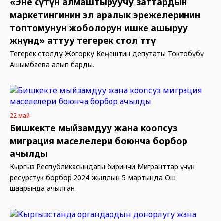
«Эне сүтүн алмаштыруучу заттардын
маркетингинин эл аралык эрежелеринин
топтомунун жоболорун ишке ашыруу
жөнүндө» аттуу тегерек стол өттү
Тегерек столду Жогорку Кеңештин депутаты Токтобүбү
Ашымбаева алып барды.
22 май
Бишкекте мыйзамдуу жана коопсуз
миграция маселелери боюнча борбор
ачылды
Кыргыз Республикасындагы биринчи Мигранттар үчүн
ресурстук борбор 2024-жылдын 5-мартында Ош
шаарында ачылган.