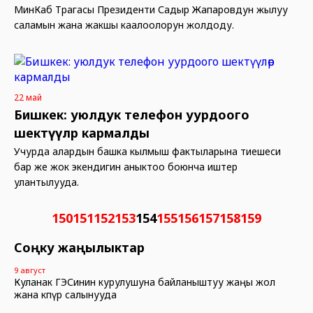
МинКаб Төрагасы Президенти Садыр Жапаровдун жылуу
саламын жана жакшы каалоолорун жолдоду.
22 май
Бишкек: уюлдук телефон уурдоого
шектүүлөр кармалды
Учурда алардын башка кылмыш фактыларына тиешеси
бар же жок экендигин аныктоо боюнча иштер
улантылууда.
150
151
152
153
154
155
156
157
158
159
Соңку жаңылыктар
9 август
Куланак ГЭСинин курулушуна байланыштуу жаңы жол
жана көпүрө салынууда