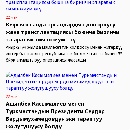
22 май
Кыргызстанда органдардын донорлугу
жана трансплантациясы боюнча биринчи
эл аралык симпозиум өттү
Акыркы үч жылда мамлекеттин колдоосу менен жигердүү
иштер башталды: республикалык бюджеттин эсебинен 55
бөйрөк алмаштыруу операциясы жасалды.
22 май
Адылбек Касымалиев менен
Түркмөнстандын Президенти Сердар
Бердымухамедовдун эки тараптуу
жолугушуусу болду