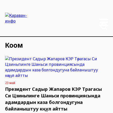
Коом
23 май
Президент Садыр Жапаров КЭР Төрагасы
Си Цзиньпинге Шаньси провинциясында
адамдардын каза болгондугуна
байланыштуу көңүл айтты