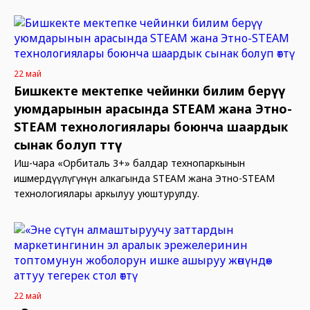
22 май
Бишкекте мектепке чейинки билим берүү
уюмдарынын арасында STEAM жана Этно-
STEAM технологиялары боюнча шаардык
сынак болуп өттү
Иш-чара «Орбиталь 3+» балдар технопаркынын
ишмердүүлүгүнүн алкагында STEAM жана Этно-STEAM
технологиялары аркылуу уюштурулду.
22 май