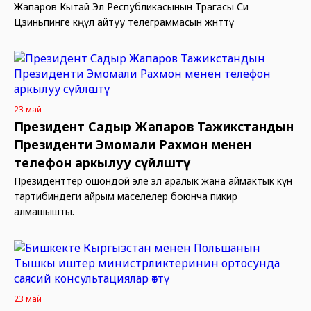
Жапаров Кытай Эл Республикасынын Төрагасы Си
Цзиньпинге көңүл айтуу телеграммасын жөнөттү
23 май
Президент Садыр Жапаров Тажикстандын
Президенти Эмомали Рахмон менен
телефон аркылуу сүйлөштү
Президенттер ошондой эле эл аралык жана аймактык күн
тартибиндеги айрым маселелер боюнча пикир
алмашышты.
23 май