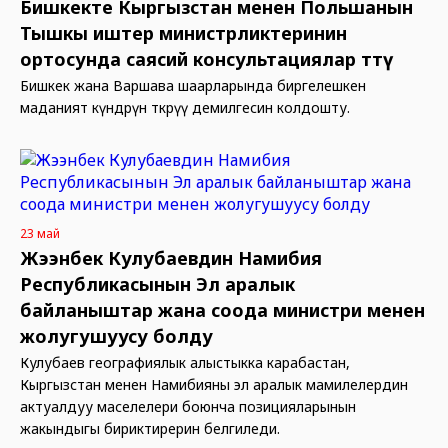
Бишкекте Кыргызстан менен Польшанын
Тышкы иштер министрликтеринин
ортосунда саясий консультациялар өттү
Бишкек жана Варшава шаарларында биргелешкен
маданият күндөрүн өткөрүү демилгесин колдошту.
23 май
Жээнбек Кулубаевдин Намибия
Республикасынын Эл аралык
байланыштар жана соода министри менен
жолугушуусу болду
Кулубаев географиялык алыстыкка карабастан,
Кыргызстан менен Намибияны эл аралык мамилелердин
актуалдуу маселелери боюнча позицияларынын
жакындыгы бириктирерин белгиледи.