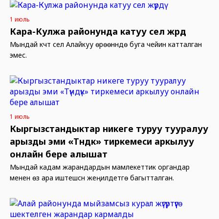
1 июль
Кара-Кулжа районунда катуу сел жүрдү
Мындай күчтүү сел Алайкуу өрөөнүндө буга чейин катталган
эмес.
1 июль
Кыргызстандыктар никеге туруу тууралуу
арызды эми «Түндүк» тиркемеси аркылуу
онлайн бере алышат
Мындай кадам жарандардын мамлекеттик органдар
менен өз ара иштешүүсүн жеңилдетүүгө багытталган.