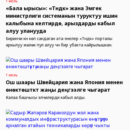
1 июль
«Бала ырысы»: «Түндүк» жана Эмгек
министрлиги системанын туруктуу ишин
калыбына келтирүүдө, арыздарды кабыл
алуу уланууда
Биринчи күнү көп сандаган ата-энелер «Түндүк» порталы
аркылуу жөлөк пул алуу үчүн бир убакта кайрылышкан.
1 июль
Ош шаары Швейцария жана Япония менен
өнөктөштүктү жаңы деңгээлге чыгарат
Калаа башчысы элчилерди кабыл алды.