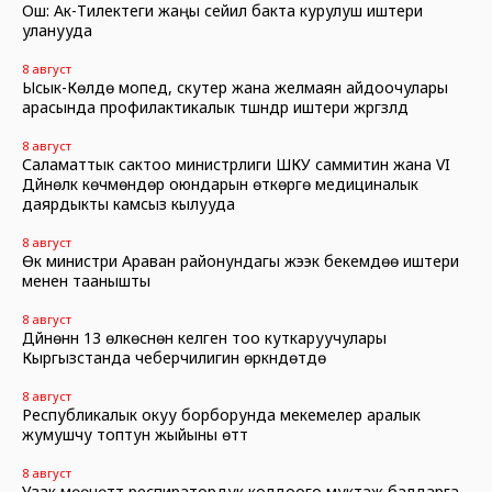
Ош: Ак-Тилектеги жаңы сейил бакта курулуш иштери
уланууда
8 август
Ысык-Көлдө мопед, скутер жана желмаян айдоочулары
арасында профилактикалык түшүндүрүү иштери жүргүзүлдү
8 август
Саламаттык сактоо министрлиги ШКУ саммитин жана VI
Дүйнөлүк көчмөндөр оюндарын өткөрүүгө медициналык
даярдыкты камсыз кылууда
8 август
Өк министри Араван районундагы жээк бекемдөө иштери
менен таанышты
8 август
Дүйнөнүн 13 өлкөсүнөн келген тоо куткаруучулары
Кыргызстанда чеберчилигин өркүндөтүүдө
8 август
Республикалык окуу борборунда мекемелер аралык
жумушчу топтун жыйыны өттү
8 август
Узак мөөнөттүү респиратордук колдоого муктаж балдарга