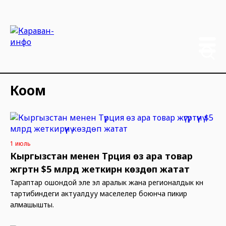
Коом
1 июль
Кыргызстан менен Түрция өз ара товар
жүгүртүүнү $5 млрд жеткирүүнү көздөп жатат
Тараптар ошондой эле эл аралык жана регионалдык күн
тартибиндеги актуалдуу маселелер боюнча пикир
алмашышты.