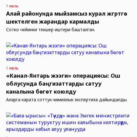
1 июль
Алай районунда мыйзамсыз курал жүгүртүүгө
шектелген жарандар кармалды
Сотко чейинки текшерүү иштери башталган.
1 июль
«Канал-Янтарь жээги» операциясы: Ош
облусунда баңгизаттарды сатуу
каналына бөгөт коюлду
Аларга карата соттук-химиялык экспертиза дайындалды.