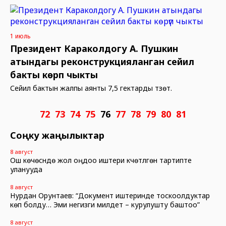
1 июль
Президент Караколдогу А. Пушкин
атындагы реконструкцияланган сейил
бакты көрүп чыкты
Сейил бактын жалпы аянты 7,5 гектарды түзөт.
72
73
74
75
76
77
78
79
80
81
Соңку жаңылыктар
8 август
Ош көчөсүндө жол оңдоо иштери күчөтүлгөн тартипте
уланууда
8 август
Нурдан Орунтаев: “Документ иштеринде тоскоолдуктар
көп болду… Эми негизги милдет – курулушту баштоо”
8 август