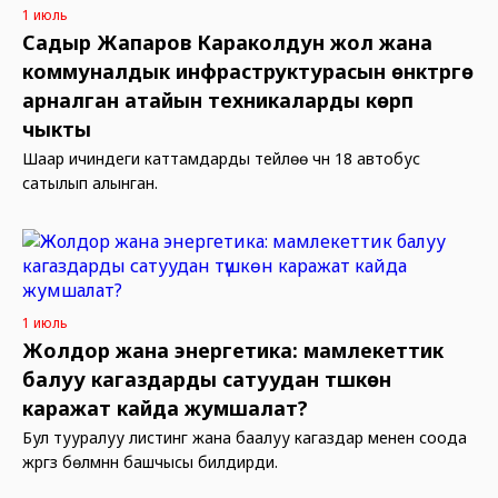
1 июль
Садыр Жапаров Караколдун жол жана
коммуналдык инфраструктурасын өнүктүрүүгө
арналган атайын техникаларды көрүп
чыкты
Шаар ичиндеги каттамдарды тейлөө үчүн 18 автобус
сатылып алынган.
1 июль
Жолдор жана энергетика: мамлекеттик
балуу кагаздарды сатуудан түшкөн
каражат кайда жумшалат?
Бул тууралуу листинг жана баалуу кагаздар менен соода
жүргүзүү бөлүмүнүн башчысы билдирди.