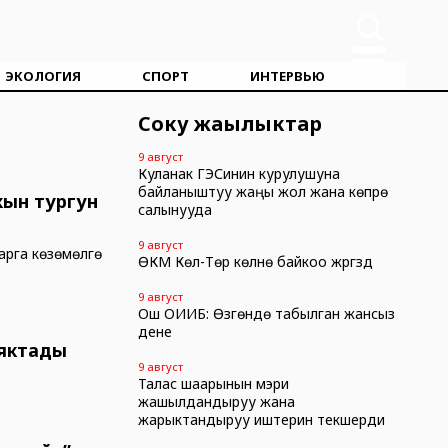
ЭКОЛОГИЯ
СПОРТ
ИНТЕРВЬЮ
Соңку жаңылыктар
9 август
Куланак ГЭСинин курулушуна
байланыштуу жаңы жол жана көпүрө
кын тургун
салынууда
9 август
арга көзөмөлгө
ӨКМ Көл-Төр көлүнө байкоо жүргүздү
9 август
Ош ОИИБ: Өзгөндө табылган жансыз
дене
аяктады
9 август
Талас шаарынын мэри
жашылдандыруу жана
жарыктандыруу иштерин текшерди