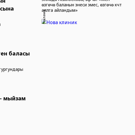
ын
өзгөчө баланын энеси эмес, өзгөчө күчтүү
асына
аялга айландым»
Реклама
и
ген баласы
тургундары
– мыйзам