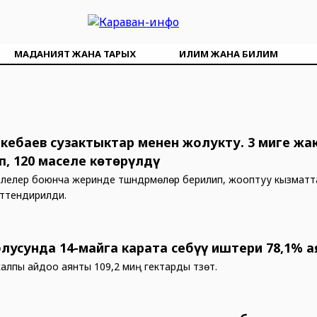
МАДАНИЯТ ЖАНА ТАРЫХ
ИЛИМ ЖАНА БИЛИМ
екебаев сузактыктар менен жолукту. 3 миңге жа
, 120 маселе көтөрүлдү
лелер боюнча жеринде түшүндүрмөлөр берилип, жооптуу кызматт
ттендирилди.
блусунда 14-майга карата себүү иштери 78,1% 
алпы айдоо аянты 109,2 миң гектарды түзөт.