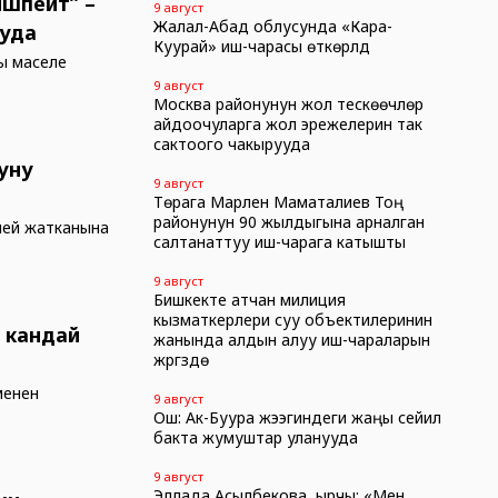
ишпейт” –
9 август
Жалал-Абад облусунда «Кара-
ууда
Куурай» иш-чарасы өткөрүлдү
ы маселе
9 август
Москва районунун жол тескөөчүлөрү
айдоочуларга жол эрежелерин так
сактоого чакырууда
уну
9 август
Төрага Марлен Маматалиев Тоң
районунун 90 жылдыгына арналган
пей жатканына
салтанаттуу иш-чарага катышты
9 август
Бишкекте атчан милиция
кызматкерлери суу объектилеринин
 кандай
жанында алдын алуу иш-чараларын
жүргүзүүдө
менен
9 август
Ош: Ак-Буура жээгиндеги жаңы сейил
бакта жумуштар уланууда
9 август
Эллада Асылбекова, ырчы: «Мен