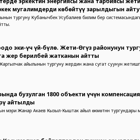
терде эркектин энергиясы жана тарбиясы жет
ркек мугалимдерди көбөйтүү зарылдыгын айт
ынын тургуну Кубанычбек Усубалиев билим берүү системасындаг
йтты.
оодо эки-үч үй-бүлө. Жети-Өгүз районунун тург
а жер берилбей жатканын айтты
Жаргылчак айылынын тургуну жердин жана сугат суунун жетиш
ында бузулган 1800 объекти үчүн компенсация
рү айтылды
н мэри Жанар Акаев Кызыл-Кыштак айыл өкмөтүнүн тургундары 
.