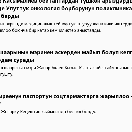
 Касымалиев бейтаптардан түшкөн арыздард
де Улуттук онкология борборунун поликлиник
з барды
ын жүрүшүндө медициналык тейлөөнү уюштуруу жана ички иштерд
ялоо боюнча бир катар кемчиликтер аныкталды.
шаарынын мэринен аскерден майып болуп кел
рдам сурады
ш шаарынын мэри Жанар Акаев Кызыл-Кыштак айыл аймагынын 
угушту.
ирөөнүн паспортун соцтармактарга жарыялоо 
?
 Жогорку Кеңештин жыйынында белгилүү болду.