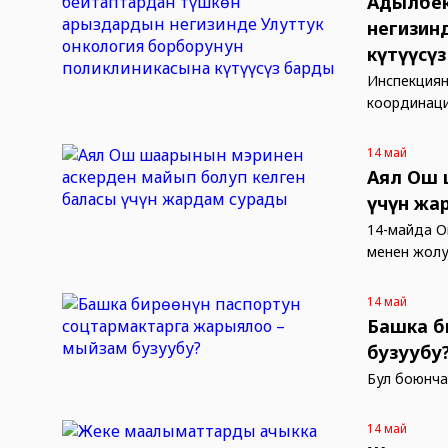
Адылбек
негизин
күтүүсү
Инспекциян
координаци
14 май
Аял Ош 
үчүн жа
14-майда О
менен жол
14 май
Башка б
бузуубу
Бул боюнча
14 май