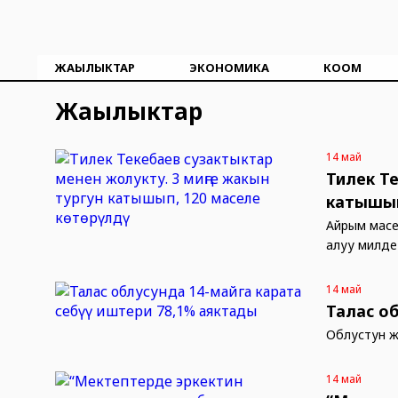
ЖАҢЫЛЫКТАР
ЭКОНОМИКА
КООМ
Жаңылыктар
14 май
Тилек Т
катышып
Айрым масе
алуу милде
14 май
Талас о
Облустун ж
14 май