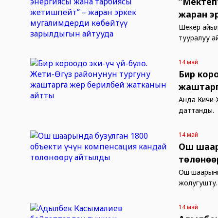
“Мектеп
жаран э
Шекер айыл
тууралуу а
14 май
Бир кор
жаштарг
Анда Кичи-
даттанды.
14 май
Ош шаар
төлөнөө
Ош шаарыны
жолугушту
14 май