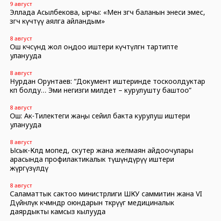
9 август
Эллада Асылбекова, ырчы: «Мен өзгөчө баланын энеси эмес,
өзгөчө күчтүү аялга айландым»
8 август
Ош көчөсүндө жол оңдоо иштери күчөтүлгөн тартипте
уланууда
8 август
Нурдан Орунтаев: “Документ иштеринде тоскоолдуктар
көп болду… Эми негизги милдет – курулушту баштоо”
8 август
Ош: Ак-Тилектеги жаңы сейил бакта курулуш иштери
уланууда
8 август
Ысык-Көлдө мопед, скутер жана желмаян айдоочулары
арасында профилактикалык түшүндүрүү иштери
жүргүзүлдү
8 август
Саламаттык сактоо министрлиги ШКУ саммитин жана VI
Дүйнөлүк көчмөндөр оюндарын өткөрүүгө медициналык
даярдыкты камсыз кылууда