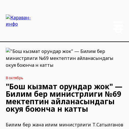
8 октябрь
"Бош кызмат орундар жок" —
Билим берүү министрлиги №69
мектептин айланасындагы
окуя боюнча үн катты
Билим берүү жана илим министрлиги Т.Сатылганов