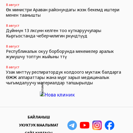
8 август
Өк министри Араван районундагы жээк бекемдөө иштери
менен таанышты
8 август
Дүйнөнүн 13 өлкөсүнөн келген тоо куткаруучулары
Кыргызстанда чеберчилигин өркүндөтүүдө
8 август
Республикалык окуу борборунда мекемелер аралык
жумушчу топтун жыйыны өттү
8 август
Узак мөөнөттүү респиратордук колдоого муктаж балдарга
ӨЖЖ аппараттары жана өмүргө зарыл медициналык
чыгымдалуучу материалдар тапшырылды
Реклама
БАЙЛАНЫШ
УКУКТУК МААЛЫМАТ