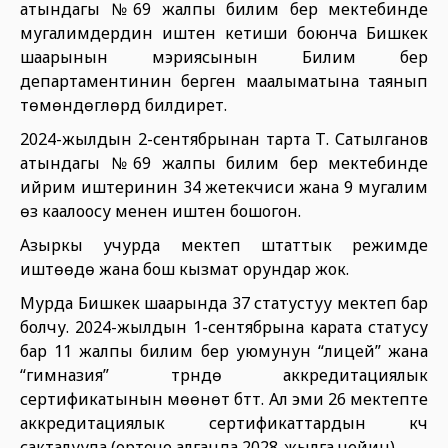
атындагы №69 жалпы билим берүү мектебинде
мугалимдердин иштен кетиши боюнча Бишкек
шаарынын мэриясынын Билим берүү
департаментинин берген маалыматына таянып
төмөндөгүлөрдү билдирет.
2024-жылдын 2-сентябрынан тарта Т. Сатылганов
атындагы №69 жалпы билим берүү мектебинде
ийрим иштеринин 34 жетекчиси жана 9 мугалим
өз каалоосу менен иштен бошогон.
Азыркы учурда мектеп штаттык режимде
иштөөдө жана бош кызмат орундар жок.
Мурда Бишкек шаарында 37 статустуу мектеп бар
болчу. 2024-жылдын 1-сентябрына карата статусу
бар 11 жалпы билим берүү уюмунун “лицей” жана
“гимназия” түрүндө аккредитациялык
сертификатынын мөөнөтү бүттү. Ал эми 26 мектепте
аккредитациялык сертификаттардын күчү
сакталууда (орточо алганда 2028-жылга чейин).