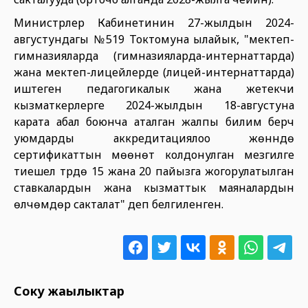
Министрлер Кабинетинин 27-жылдын 2024-
августундагы №519 Токтомуна ылайык, "мектеп-
гимназияларда (гимназияларда-интернаттарда)
жана мектеп-лицейлерде (лицей-интернаттарда)
иштеген педагогикалык жана жетекчи
кызматкерлерге 2024-жылдын 18-августуна
карата абал боюнча аталган жалпы билим берүүчү
уюмдарды аккредитациялоо жөнүндө
сертификаттын мөөнөтү колдонулган мезгилге
тиешелүү түрдө 15 жана 20 пайызга жогорулатылган
ставкалардын жана кызматтык маяналардын
өлчөмдөрү сакталат" деп белгиленген.
Соңку жаңылыктар