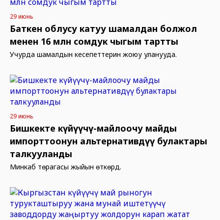
29 июнь
Баткен облусу катуу шамалдан болжол
менен 16 млн сомдук чыгым тартты
Учурда шамалдын кесепеттерин жоюу уланууда.
29 июнь
Бишкекте күйүүчү-майлоочу майды
импорттоонун альтернативдүү булактары
талкууланды
Минкаб төрагасы жыйын өткөрдү.