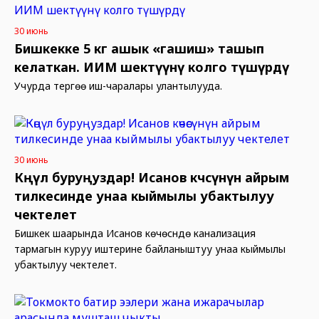
30 июнь
Бишкекке 5 кг ашык «гашиш» ташып
келаткан. ИИМ шектүүнү колго түшүрдү
Учурда тергөө иш-чаралары улантылууда.
30 июнь
Көңүл буруңуздар! Исанов көчөсүнүн айрым
тилкесинде унаа кыймылы убактылуу
чектелет
Бишкек шаарында Исанов көчөсүндө канализация
тармагын куруу иштерине байланыштуу унаа кыймылы
убактылуу чектелет.