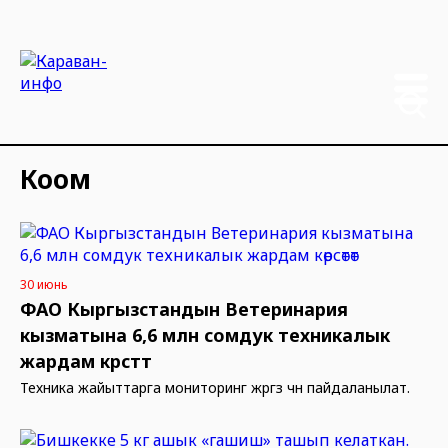
Коом
30 июнь
ФАО Кыргызстандын Ветеринария
кызматына 6,6 млн сомдук техникалык
жардам көрсөтөт
Техника жайыттарга мониторинг жүргүзүү үчүн пайдаланылат.