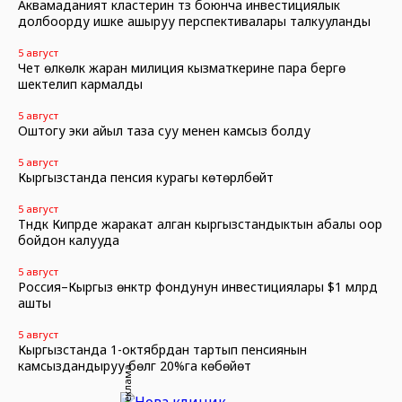
Аквамаданият кластерин түзүү боюнча инвестициялык
долбоорду ишке ашыруу перспективалары талкууланды
5 август
Чет өлкөлүк жаран милиция кызматкерине пара берүүгө
шектелип кармалды
5 август
Оштогу эки айыл таза суу менен камсыз болду
5 август
Кыргызстанда пенсия курагы көтөрүлбөйт
5 август
Түндүк Кипрде жаракат алган кыргызстандыктын абалы оор
бойдон калууда
5 август
Россия–Кыргыз өнүктүрүү фондунун инвестициялары $1 млрд
ашты
5 август
Кыргызстанда 1-октябрдан тартып пенсиянын
камсыздандыруу бөлүгү 20%га көбөйөт
Реклама