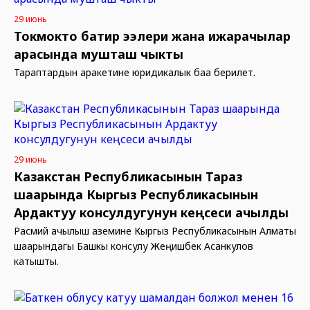
29 июнь
Токмокто батир ээлери жана ижарачылар
арасында мушташ чыкты
Тараптардын аракетине юридикалык баа берилет.
29 июнь
Казакстан Республикасынын Тараз
шаарында Кыргыз Республикасынын
Ардактуу консулдугунун кеңсеси ачылды
Расмий ачылыш аземине Кыргыз Республикасынын Алматы
шаарындагы Башкы консулу Жеңишбек Асанкулов
катышты.