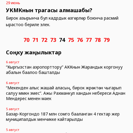
29 июнь
УКМКнын төрагасы алмашабы?
Бирок азырынча бул кадрдык өзгөрүүлөр боюнча расмий
ырастоо бериле элек.
70
71
72
73
74
75
76
77
78
79
Соңку жаңылыктар
6 август
“Кыргызстан аэропорттору” АККнын Жарандык коргонуу
абалын баалоо башталды
6 август
“Мекенден алыс жашай аласың, бирок жүрөктөн чыгарып
салуу мүмкүн эмес”. Ажы Рахманкул хандын небереси Аднан
Мендерес менен маек
5 август
Базар-Коргондо 187 млн сомго бааланган 4 гектар жер
муниципалдык менчикке кайтарылды
5 август