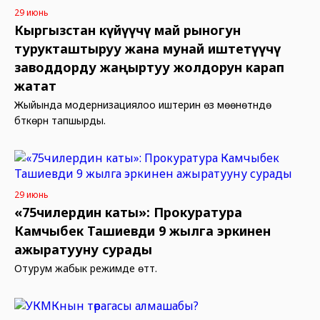
29 июнь
Кыргызстан күйүүчү май рыногун
турукташтыруу жана мунай иштетүүчү
заводдорду жаңыртуу жолдорун карап
жатат
Жыйында модернизациялоо иштерин өз мөөнөтүндө
бүткөрүүнү тапшырды.
29 июнь
«75чилердин каты»: Прокуратура
Камчыбек Ташиевди 9 жылга эркинен
ажыратууну сурады
Отурум жабык режимде өттү.