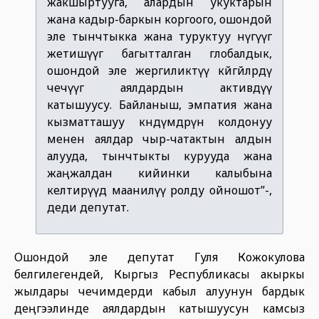
жакшыртууга, алардын укуктарын
жана кадыр-баркын коргоого, ошондой
эле тынчтыкка жана туруктуу өнүгүүгө
жетишүүгө багытталган глобалдык,
ошондой эле жергиликтүү көйгөйлөрдү
чечүүгө аялдардын активдүү
катышуусу. Байланыш, эмпатия жана
кызматташуу көндүмдөрүн колдонуу
менен аялдар чыр-чатактын алдын
алууда, тынчтыкты курууда жана
жаңжалдан кийинки калыбына
келтирүүдө маанилүү ролду ойношот”-,
деди депутат.
Ошондой эле депутат Гуля Кожокулова
белгилегендей, Кыргыз Республикасы акыркы
жылдары чечимдерди кабыл алуунун бардык
деңгээлинде аялдардын катышуусун камсыз