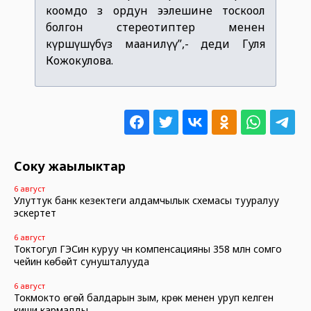
коомдо өз ордун ээлешине тоскоол
болгон стереотиптер менен
күрөшүшүбүз маанилүү”,- деди Гуля
Кожокулова.
Соңку жаңылыктар
6 август
Улуттук банк кезектеги алдамчылык схемасы тууралуу
эскертет
6 август
Токтогул ГЭСин куруу үчүн компенсацияны 358 млн сомго
чейин көбөйтүү сунушталууда
6 август
Токмокто өгөй балдарын зым, күрөк менен уруп келген
киши кармалды