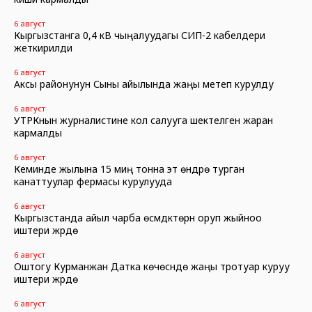
6 август
Кыргызстанга 0,4 кВ чыңалуудагы СИП-2 кабелдери
жеткирилди
6 август
Аксы районунун Сыны айылында жаңы метеп курулду
6 август
УТРКнын журналистине кол салууга шектелген жаран
кармалды
6 август
Кеминде жылына 15 миң тонна эт өндүрө турган
канаттуулар фермасы курулууда
6 август
Кыргызстанда айыл чарба өсүмдүктөрүн оруп жыйноо
иштери жүрүүдө
6 август
Оштогу Курманжан Датка көчөсүндө жаңы тротуар куруу
иштери жүрүүдө
6 август