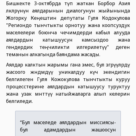
Бишкекте 3-октябрда өтүп жаткан Борбор Азия
өлкөлөрүнүн аялдарынын диалогунун жыйынында
Жогорку Кеңештин депутаты Гуля Кодокулова
"Региондо тынчтыкты орнотуу жана коопсуздук
маселелери боюнча чечимдерди кабыл алууда
аялдардын катышуусун камсыздоо жана
гендердик теңчиликти илгерилетүү" деген
теманын алкагында баяндама жасады.
Аялдар калктын жарымы гана эмес, бул өзгөрүүлөрдү
жасоого жөндөмдүү уникалдуу күч экендигин
белгилеген Гуля Кожокулова тынчтыкты куруу
процесстерине аялдардын катышуусу туруктуу
жана узак мөөнөттүү натыйжаларга алып келерин
белгиледи.
“Бул маселеде аялдардын миссиясы-
бул адамдардын жашоосун