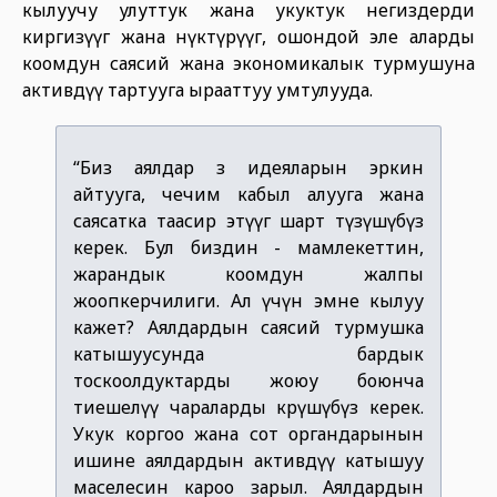
кылуучу улуттук жана укуктук негиздерди
киргизүүгө жана өнүктүрүүгө, ошондой эле аларды
коомдун саясий жана экономикалык турмушуна
активдүү тартууга ырааттуу умтулууда.
“Биз аялдар өз идеяларын эркин
айтууга, чечим кабыл алууга жана
саясатка таасир этүүгө шарт түзүшүбүз
керек. Бул биздин - мамлекеттин,
жарандык коомдун жалпы
жоопкерчилиги. Ал үчүн эмне кылуу
кажет? Аялдардын саясий турмушка
катышуусунда бардык
тоскоолдуктарды жоюу боюнча
тиешелүү чараларды көрүшүбүз керек.
Укук коргоо жана сот органдарынын
ишине аялдардын активдүү катышуу
маселесин кароо зарыл. Аялдардын