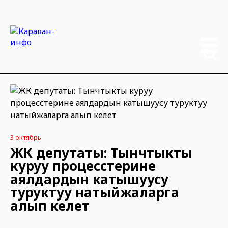
3 октябрь
ЖК депутаты: Тынчтыкты
куруу процесстерине
аялдардын катышуусу
туруктуу натыйжаларга
алып келет