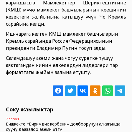
карандысыз Мамлекеттер Шериктештигине
(КМШ) мүчө мамлекет башчыларынын кеңешинин
кезектеги жыйынына катышуу үчүн Чоң Кремль
сарайына келди.
Иш-чарага келген КМШ мамлекет башчыларын
Кремль сарайында Россия Федерациясынын
президенти Владимир Путин тосуп алды.
Саламдашуу аземи жана чогуу сүрөткө түшүү
аяктагандан кийин өлкөлөрдүн лидерлери тар
форматтагы жыйын залына өтүштү.
Соңку жаңылыктар
7 август
Бишкекте «Биримдик кербени» долбоорунун алкагында
сууну даңазалоо аземи өттү