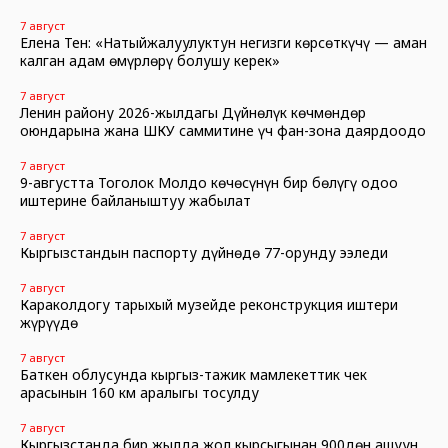
7 август
Елена Тен: «Натыйжалуулуктун негизги көрсөткүчү — аман
калган адам өмүрлөрү болушу керек»
7 август
Ленин району 2026-жылдагы Дүйнөлүк көчмөндөр
оюндарына жана ШКУ саммитине үч фан-зона даярдоодо
7 август
9-августта Тоголок Молдо көчөсүнүн бир бөлүгү оңдоо
иштерине байланыштуу жабылат
7 август
Кыргызстандын паспорту дүйнөдө 77-орунду ээледи
7 август
Караколдогу тарыхый музейде реконструкция иштери
жүрүүдө
7 август
Баткен облусунда кыргыз-тажик мамлекеттик чек
арасынын 160 км аралыгы тосулду
7 август
Кыргызстанда бир жылда жол кырсыгынан 900дөн ашуун