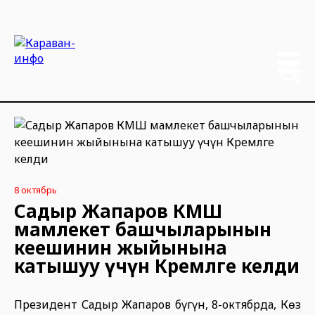
8 октябрь
Садыр Жапаров КМШ
мамлекет башчыларынын
кеңешинин жыйынына
катышуу үчүн Кремлге келди
Президент Садыр Жапаров бүгүн, 8-октябрда, Көз