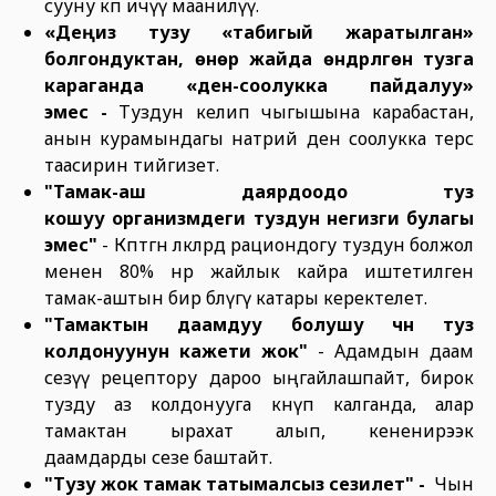
сууну көп ичүү маанилүү.
«Деңиз тузу «табигый жаратылган»
болгондуктан, өнөр жайда өндүрүлгөн тузга
караганда «ден-соолукка пайдалуу»
эмес
-
Туздун келип чыгышына карабастан,
анын курамындагы натрий ден соолукка терс
таасирин тийгизет.
"Тамак-аш даярдоодо туз
кошуу
организмдеги туздун негизги булагы
эмес"
- Көптөгөн өлкөлөрдө рациондогу туздун болжол
менен 80% өнөр жайлык кайра иштетилген
тамак-аштын бир бөлүгү катары керектелет.
"Тамактын даамдуу болушу үчүн туз
колдонуунун кажети жок"
- Адамдын даам
сезүү рецептору дароо ыңгайлашпайт, бирок
тузду аз колдонууга көнүп калганда, алар
тамактан ырахат алып, кененирээк
даамдарды сезе баштайт.
"Тузу жок тамак татымал
сыз
сезилет"
-
Чын