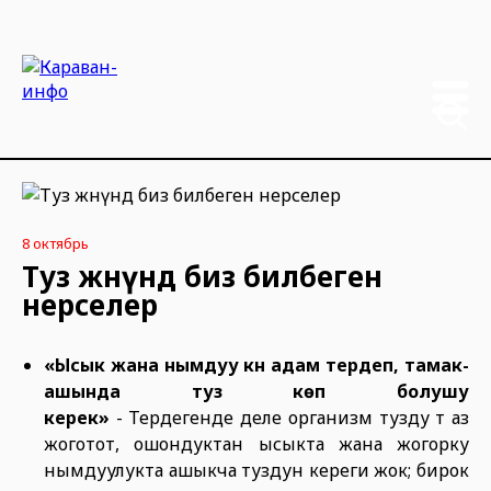
8 октябрь
Туз жөнүндө биз билбеген
нерселер
«Ысык жана нымдуу күнү адам тердеп, тамак-
ашында туз көп болушу
керек»
- Тердегенде деле организм тузду өтө аз
жоготот, ошондуктан ысыкта жана жогорку
нымдуулукта ашыкча туздун кереги жок; бирок