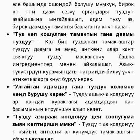
эле башында ошондой болушу мүмкүн, бирок
көп өтпөй даам сезүү органдары туздун
азайышына ыңгайлашып, адам тузу аз,
бирок даамдуу тамакты баалаганга көнүп калат.
"Туз көп
кошулган тамак
тын гана даамы
туздуу"
- Кээ бир туздалган тамак-аштар
туздуу даамга ээ эмес, анткени алар кант
сыяктуу тузду маскалоочу башка
ингредиенттер менен айкалышат. Азык-
түлүктөрдүн курамындагы натрийди билүү үчүн
этикеткаларга көңүл буруу керек.
"Улгайган адамдар гана туздун көлөмүнө
к
өңүл бурушу керек"
-
Тузду ашыкча колдонуу
ар кандай курактагы адамдардын кан
басымынын көтөрүлүшүнө алып келет.
"Тузду азыраак колдонуу ден соолугума
зыян келтириши мүмкүн"
-
Тузду өтө аз колдонуу
өтө кыйын, анткени ал күнүмдүк тамак-аштын
көбүндө кездешет.