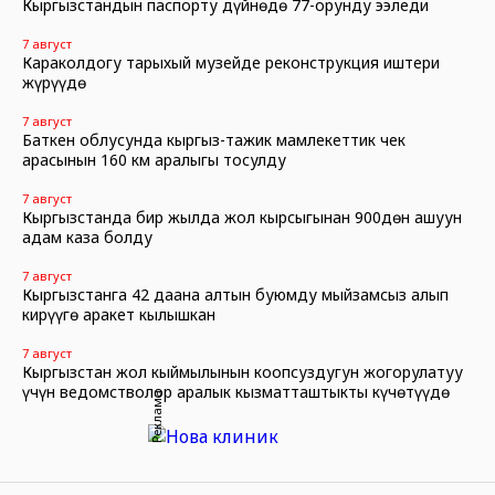
Кыргызстандын паспорту дүйнөдө 77-орунду ээледи
7 август
Караколдогу тарыхый музейде реконструкция иштери
жүрүүдө
7 август
Баткен облусунда кыргыз-тажик мамлекеттик чек
арасынын 160 км аралыгы тосулду
7 август
Кыргызстанда бир жылда жол кырсыгынан 900дөн ашуун
адам каза болду
7 август
Кыргызстанга 42 даана алтын буюмду мыйзамсыз алып
кирүүгө аракет кылышкан
7 август
Кыргызстан жол кыймылынын коопсуздугун жогорулатуу
үчүн ведомстволор аралык кызматташтыкты күчөтүүдө
Реклама