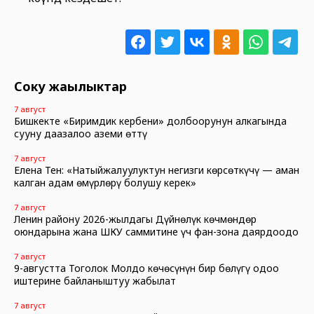
Соңку жаңылыктар
7 август
Бишкекте «Биримдик кербени» долбоорунун алкагында
сууну даңазалоо аземи өттү
7 август
Елена Тен: «Натыйжалуулуктун негизги көрсөткүчү — аман
калган адам өмүрлөрү болушу керек»
7 август
Ленин району 2026-жылдагы Дүйнөлүк көчмөндөр
оюндарына жана ШКУ саммитине үч фан-зона даярдоодо
7 август
9-августта Тоголок Молдо көчөсүнүн бир бөлүгү оңдоо
иштерине байланыштуу жабылат
7 август