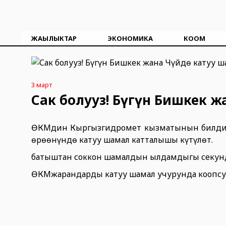
ЖАҢЫЛЫКТАР
ЭКОНОМИКА
КООМ
3 март
Сак болуңуз! Бүгүн Бишкек 
ӨКМдин Кыргызгидромет кызматынын билдирү
өрөөнүндө катуу шамал катталышы күтүлөт.
батыштан соккон шамалдын ылдамдыгы секунда
ӨКМжарандарды катуу шамал учурунда коопсуз