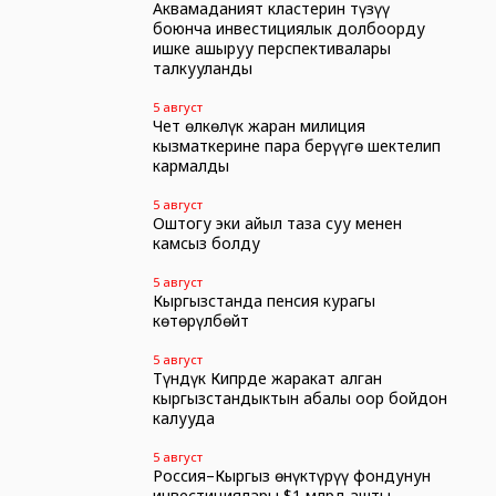
Аквамаданият кластерин түзүү
боюнча инвестициялык долбоорду
ишке ашыруу перспективалары
талкууланды
5 август
Чет өлкөлүк жаран милиция
кызматкерине пара берүүгө шектелип
кармалды
5 август
Оштогу эки айыл таза суу менен
камсыз болду
5 август
Кыргызстанда пенсия курагы
көтөрүлбөйт
5 август
Түндүк Кипрде жаракат алган
кыргызстандыктын абалы оор бойдон
калууда
5 август
Россия–Кыргыз өнүктүрүү фондунун
инвестициялары $1 млрд ашты