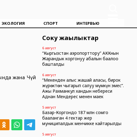
ЭКОЛОГИЯ
СПОРТ
ИНТЕРВЬЮ
Соңку жаңылыктар
6 август
“Кыргызстан аэропорттору” АККнын
Жарандык коргонуу абалын баалоо
башталды
6 август
ында жана Чүй
“Мекенден алыс жашай аласың, бирок
жүрөктөн чыгарып салуу мүмкүн эмес”.
Ажы Рахманкул хандын небереси
Аднан Мендерес менен маек
5 август
Базар-Коргондо 187 млн сомго
бааланган 4 гектар жер
муниципалдык менчикке кайтарылды
5 август