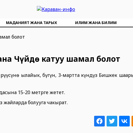
МАДАНИЯТ ЖАНА ТАРЫХ
ИЛИМ ЖАНА БИЛИМ
жана Чүйдө катуу шамал болот
үсүнө ылайык, бүгүн, 3-мартта күндүз Бишкек шаар
сына 15-20 метрге жетет.
 жайларда болууга чакырат.