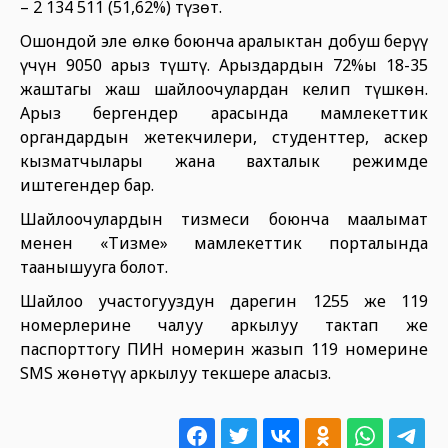
– 2 134 511 (51,62%) түзөт.
Ошондой эле өлкө боюнча аралыктан добуш берүү
үчүн 9050 арыз түштү. Арыздардын 72%ы 18-35
жаштагы жаш шайлоочулардан келип түшкөн.
Арыз бергендер арасында мамлекеттик
органдардын жетекчилери, студенттер, аскер
кызматчылары жана вахталык режимде
иштегендер бар.
Шайлоочулардын тизмеси боюнча маалымат
менен «Тизме» мамлекеттик порталында
таанышууга болот.
Шайлоо участогуңуздун дарегин 1255 же 119
номерлерине чалуу аркылуу тактап же
паспорттогу ПИН номерин жазып 119 номерине
SMS жөнөтүү аркылуу текшере аласыз.