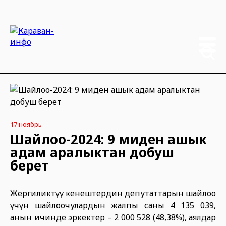
17 ноябрь
Шайлоо-2024: 9 миңден ашык
адам аралыктан добуш
берет
Жергиликтүү кенештердин депутаттарын шайлоо
үчүн шайлоочулардын жалпы саны 4 135 039,
анын ичинде эркектер – 2 000 528 (48,38%), аялдар