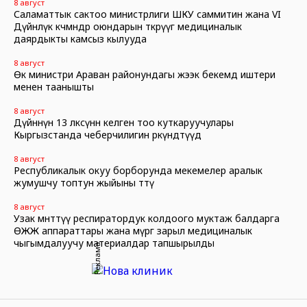
8 август
Саламаттык сактоо министрлиги ШКУ саммитин жана VI
Дүйнөлүк көчмөндөр оюндарын өткөрүүгө медициналык
даярдыкты камсыз кылууда
8 август
Өк министри Араван районундагы жээк бекемдөө иштери
менен таанышты
8 август
Дүйнөнүн 13 өлкөсүнөн келген тоо куткаруучулары
Кыргызстанда чеберчилигин өркүндөтүүдө
8 август
Республикалык окуу борборунда мекемелер аралык
жумушчу топтун жыйыны өттү
8 август
Узак мөөнөттүү респиратордук колдоого муктаж балдарга
ӨЖЖ аппараттары жана өмүргө зарыл медициналык
чыгымдалуучу материалдар тапшырылды
Реклама