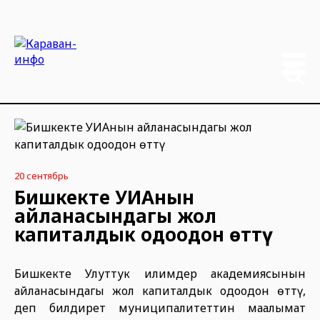
20 сентябрь
Бишкекте УИАнын
айланасындагы жол
капиталдык оңдоодон өттү
Бишкекте Улуттук илимдер академиясынын
айланасындагы жол капиталдык оңдоодон өттү,
деп билдирет муниципалитеттин маалымат