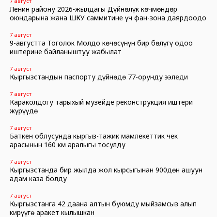
7 август
Ленин району 2026-жылдагы Дүйнөлүк көчмөндөр
оюндарына жана ШКУ саммитине үч фан-зона даярдоодо
7 август
9-августта Тоголок Молдо көчөсүнүн бир бөлүгү оңдоо
иштерине байланыштуу жабылат
7 август
Кыргызстандын паспорту дүйнөдө 77-орунду ээледи
7 август
Караколдогу тарыхый музейде реконструкция иштери
жүрүүдө
7 август
Баткен облусунда кыргыз-тажик мамлекеттик чек
арасынын 160 км аралыгы тосулду
7 август
Кыргызстанда бир жылда жол кырсыгынан 900дөн ашуун
адам каза болду
7 август
Кыргызстанга 42 даана алтын буюмду мыйзамсыз алып
кирүүгө аракет кылышкан