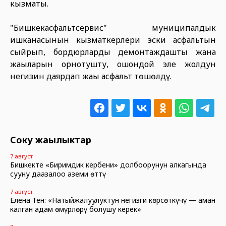
кызматы.
"Бишкекасфальтсервис" муниципалдык
ишканасынын кызматкерлери эски асфальтын
сыйрып, бордюрларды демонтаждашты жана
жаңыларын орнотушту, ошондой эле жолдун
негизин даярдап жаңы асфальт төшөлдү.
Соңку жаңылыктар
7 август
Бишкекте «Биримдик кербени» долбоорунун алкагында
сууну даңазалоо аземи өттү
7 август
Елена Тен: «Натыйжалуулуктун негизги көрсөткүчү — аман
калган адам өмүрлөрү болушу керек»