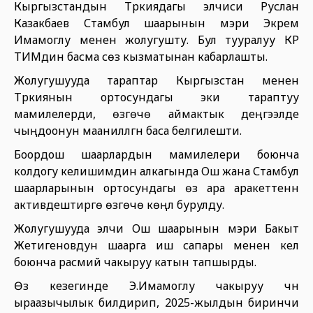
Кыргызстандын Түркиядагы элчиси Руслан
Казакбаев Стамбул шаарынын мэри Экрем
Имамоглу менен жолугушту. Бул тууралуу КР
ТИМдин басма сөз кызматынан кабарлашты.
Жолугушууда тараптар Кыргызстан менен
Түркиянын ортосундагы эки тараптуу
мамилелерди, өзгөчө аймактык деңгээлде
чыңдоонун маанилүүлүгүн баса белгилешти.
Боордош шаарлардын мамилелери боюнча
колдогу келишимдин алкагында Ош жана Стамбул
шаарларынын ортосундагы өз ара аракеттенүүнү
активдештирүүгө өзгөчө көңүл бурулду.
Жолугушууда элчи Ош шаарынын мэри Бакыт
Жетигеновдун шаарга иш сапары менен келүү
боюнча расмий чакыруу катын тапшырды.
Өз кезегинде Э.Имамоглу чакыруу үчүн
ыраазычылык билдирип, 2025-жылдын биринчи