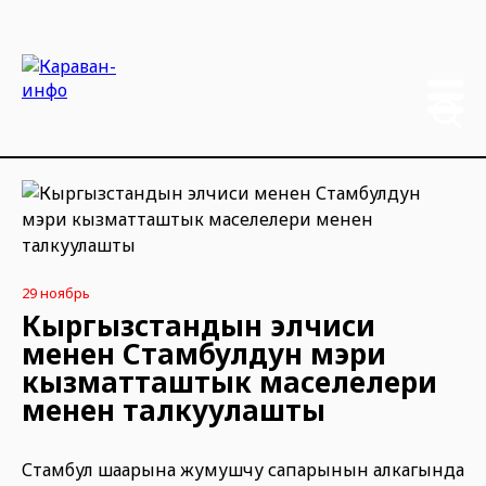
29 ноябрь
Кыргызстандын элчиси
менен Стамбулдун мэри
кызматташтык маселелери
менен талкуулашты
Стамбул шаарына жумушчу сапарынын алкагында