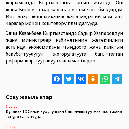
жарымында Кыргызстанга, анын ичинде Ош
жана Бишкек шаарларына келүү ниетин билдирди.
Иш сапар экономикалык жана маданий ири иш-
чаралар менен коштолору пландалууда.
Элчи Казакбаев Кыргызстанда Садыр Жапаровдун
жана министрлер кабинетинин жетекчилиги
астында экономиканы чыңдоого жана калктын
бакубаттуулугун жогорулатууга багытталган
реформалар тууралуу маалымат берди.
Соңку жаңылыктар
9 август
Куланак ГЭСинин курулушуна байланыштуу жаңы жол жана
көпүрө салынууда
9 август