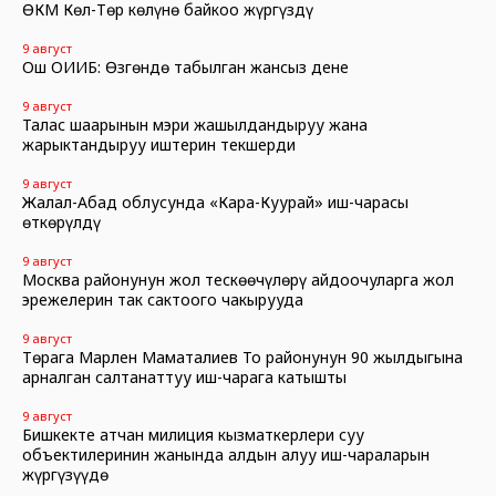
ӨКМ Көл-Төр көлүнө байкоо жүргүздү
9 август
Ош ОИИБ: Өзгөндө табылган жансыз дене
9 август
Талас шаарынын мэри жашылдандыруу жана
жарыктандыруу иштерин текшерди
9 август
Жалал-Абад облусунда «Кара-Куурай» иш-чарасы
өткөрүлдү
9 август
Москва районунун жол тескөөчүлөрү айдоочуларга жол
эрежелерин так сактоого чакырууда
9 август
Төрага Марлен Маматалиев Тоң районунун 90 жылдыгына
арналган салтанаттуу иш-чарага катышты
9 август
Бишкекте атчан милиция кызматкерлери суу
объектилеринин жанында алдын алуу иш-чараларын
жүргүзүүдө