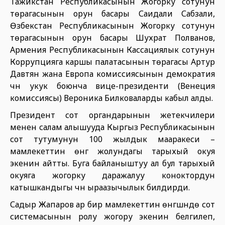
Тажикстан Республикасынын Жогорку сотунун
төрагасынын орун басары Саидали Сабзали,
Өзбекстан Республикасынын Жогорку сотунун
төрагасынын орун басары Шухрат Полванов,
Армения Республикасынын Кассациялык сотунун
Коррупцияга каршы палатасынын төрагасы Артур
Давтян жана Европа комиссиясынын демократия
үчүн укук боюнча вице-президенти (Венеция
комиссиясы) Вероника Билковаларды кабыл алды.
Президент сот органдарынын жетекчилери
менен салам алышууда Кыргыз Республикасынын
сот тутумунун 100 жылдык мааракеси –
мамлекеттин өнүгүү жолундагы тарыхый окуя
экенин айтты. Буга байланыштуу ал бул тарыхый
окуяга жогорку даражалуу коноктордун
катышкандыгы үчүн ыраазычылык билдирди.
Садыр Жапаров ар бир мамлекеттин өнүгүшүндө сот
системасынын ролу жогору экенин белгилеп,