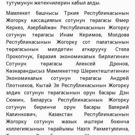
тутумунун жетекчилерин кабыл алды.
Мамлекет башчысы Түркия Республикасынын
Жогорку кассациялык сотунун төрагасы Өмер
Керкез, Азербайжан Республикасынын Жогорку
сотунун төрагасы Инам Керимов, Молдова
Республикасынын Жогорку сот палатасынын
төрагасынын милдетин аткаруучу Стела
Прокопчук, Евразия экономикалык бирлигинин
Сотунун төрагасы Алексей Дронов,
Көзкарандысыз Мамлекеттер Шериктештигинин
Экономикалык сотунун төрагасы Андрей
Плотников, Кытай Эл Республикасынын Жогорку
элдик сотунун төрагасынын орун басары Дэн
Сюмин, Беларусь Республикасынын Жогорку
сотунун биринчи орун басары Валерий
Калинкович, Казакстан Республикасынын
Жогорку сотунун жазык иштери боюнча
коллегиясынын төрайымы Назгүл Рахметуллина,