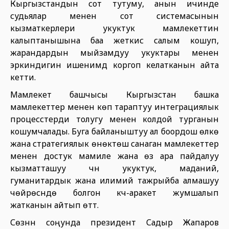
Кыргызстандын сот тутуму, анын ичинде
судьялар менен сот системасынын
кызматкерлери укуктук мамлекеттин
калыптанышына баа жеткис салым кошуп,
жарандардын мыйзамдуу укуктары менен
эркиндигин ишенимдүү коргоп келатканын айта
кетти.
Мамлекет башчысы Кыргызстан башка
мамлекеттер менен көп тараптуу интеграциялык
процесстерди толугу менен колдой турганын
кошумчалады. Буга байланыштуу ал боордош өлкө
жана стратегиялык өнөктөш санаган мамлекеттер
менен достук мамиле жана өз ара пайдалуу
кызматташуу үчүн укуктук, маданий,
гуманитардык жана илимий тажрыйба алмашуу
чөйрөсүндө болгон күч-аракет жумшалып
жатканын айтып өттү.
Сөзүнүн соңунда президент Садыр Жапаров