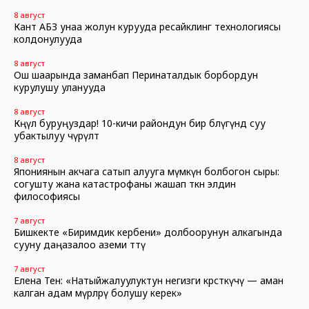
8 август
Кант АБЗ унаа жолун курууда ресайклинг технологиясы
колдонулууда
8 август
Ош шаарында заманбап Перинаталдык борбордун
курулушу уланууда
8 август
Көңүл буруңуздар! 10-кичи райондун бир бөлүгүндө суу
убактылуу өчүрүлөт
8 август
Япониянын акчага сатып алууга мүмкүн болбогон сыры:
согушту жана катастрофаны жашап өткөн элдин
философиясы
7 август
Бишкекте «Биримдик кербени» долбоорунун алкагында
сууну даңазалоо аземи өттү
7 август
Елена Тен: «Натыйжалуулуктун негизги көрсөткүчү — аман
калган адам өмүрлөрү болушу керек»