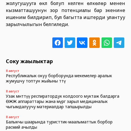
жолугушууга өкүл болуп келген өлкөлөр менен
кызматташуунун зор потенциалы бар экенине
ишеним билдирип, бул багытта иштерди улантуу
зарылчылыгын белгиледи.
Соңку жаңылыктар
8 август
Республикалык окуу борборунда мекемелер аралык
жумушчу топтун жыйыны өттү
8 август
Узак мөөнөттүү респиратордук колдоого муктаж балдарга
ӨЖЖ аппараттары жана өмүргө зарыл медициналык
чыгымдалуучу материалдар тапшырылды
8 август
Балыкчы шаарында туристтик-маалыматтык борбор
расмий ачылды