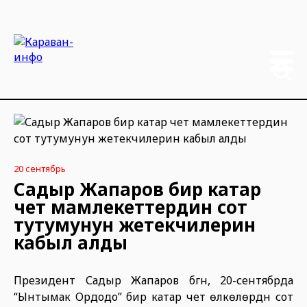
20 сентябрь
Садыр Жапаров бир катар
чет мамлекеттердин сот
тутумунун жетекчилерин
кабыл алды
Президент Садыр Жапаров бүгүн, 20-сентябрда
“Ынтымак Ордодо” бир катар чет өлкөлөрдүн сот