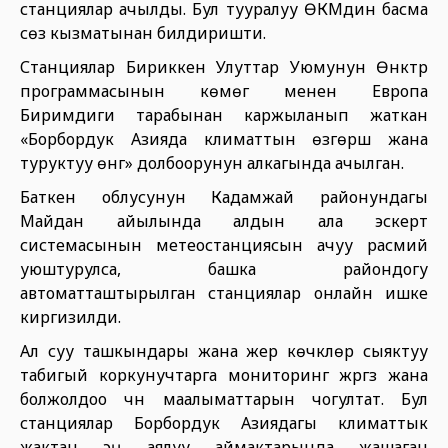
станциялар ачылды. Бул тууралуу ӨКМдин басма
сөз кызматынан билдиришти.
Станциялар Бириккен Улуттар Уюмунун Өнүктүрүү
программасынын көмөгү менен Европа
Биримдиги тарабынан каржыланып жаткан
«Борбордук Азияда климаттын өзгөрүшү жана
туруктуу өнүгүү» долбоорунун алкагында ачылган.
Баткен облусунун Кадамжай районундагы
Майдан айылында алдын ала эскертүү
системасынын метеостанциясын ачуу расмий
уюштурулса, башка райондогу
автоматташтырылган станциялар онлайн ишке
киргизилди.
Ал суу ташкындары жана жер көчкүлөр сыяктуу
табигый коркунучтарга мониторинг жүргүзүү жана
болжолдоо үчүн маалыматтарын чогултат. Бул
станциялар Борбордук Азиядагы климаттык
жактан эң аялуу аймактарында жашаган