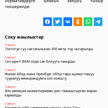
нормативдерге ылайык келүүсү тыкыр
текшерилди.
Соңку жаңылыктар
7 август
Токтогул суу сактагычынан 300 метр тор чыгарылды
7 август
Сел жүрөт! ӨКМ элди сак болууга чакырды
7 август
Жалал-Абад жана Оренбург облустары кызматташуу
тууралуу меморандумга кол коюшту
7 август
Өзүн милиция кызматкеримин деп тааныштырган жаран
кармалды
7 август
Бишкекте ШКУ саммитине карата «Аска-Таш»