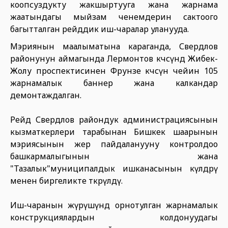
коопсуздукту жакшыртууга жана жарнама
жаатындагы мыйзам ченемдерин сактоого
багытталган рейддик иш-чаралар уланууда.
Мэриянын маалыматына караганда, Свердлов
районунун аймагында Лермонтов көчөсүндө Жибек-
Жолу проспектисинен Фрунзе көчөсүнө чейин 105
жарнамалык баннер жана калкандар
демонтаждалган.
Рейд Свердлов райондук администрациясынын
кызматкерлери тарабынан Бишкек шаарынын
мэриясынын жер пайдаланууну контролдоо
башкармалыгынын жана
"Тазалык"муниципалдык ишканасынын өкүлдөрү
менен биргеликте өткөрүлдү.
Иш-чаранын жүрүшүндө орнотулган жарнамалык
конструкциялардын колдонуудагы