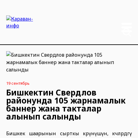
19 сентябрь
Бишкектин Свердлов
районунда 105 жарнамалык
баннер жана такталар
алынып салынды
Бишкек шаарынын сырткы көрүнүшүн, көчөлөрдөгү