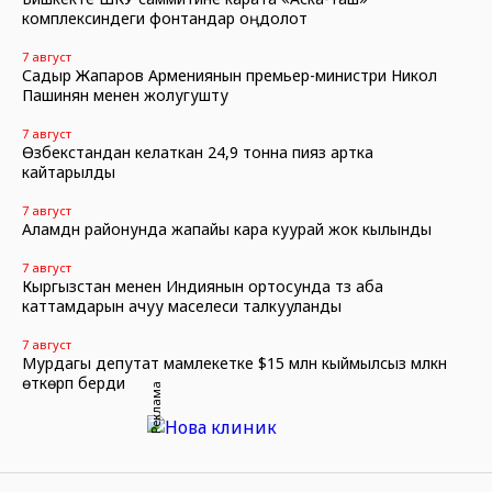
комплексиндеги фонтандар оңдолот
7 август
Садыр Жапаров Армениянын премьер-министри Никол
Пашинян менен жолугушту
7 август
Өзбекстандан келаткан 24,9 тонна пияз артка
кайтарылды
7 август
Аламүдүн районунда жапайы кара куурай жок кылынды
7 август
Кыргызстан менен Индиянын ортосунда түз аба
каттамдарын ачуу маселеси талкууланды
7 август
Мурдагы депутат мамлекетке $15 млн кыймылсыз мүлкүн
өткөрүп берди
Реклама