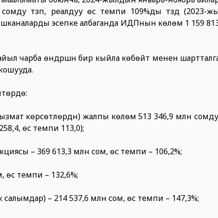
омду түзүп, реалдуу өсүү темпи 109%ды түздү (2023-
ү ишканаларды эсепке албаганда ИДПнын көлөмү 1 159 81
ыл чарба өндүрүшүн бир кыйла көбөйтүү менен шартталг
 кошууда.
чтөрдө:
 көрсөтүүлөрдүн) жалпы көлөмү 513 346,9 млн сомду түз
8,4, өсүү темпи 113,0);
иясы – 369 613,3 млн сом, өсүү темпи – 106,2%;
 өсүү темпи – 132,6%;
алымдар) – 214 537,6 млн сом, өсүү темпи – 147,3%;