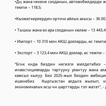
•Дүң жана чекене сооданын, автомобилдерди жа
темпи – 118,5;
•Кызматкерлердин орточо айлык акысы – 36 002 
• Тышкы жана өз ара сооданын көлөмү – 13 443,4 м
• Импорт – 10 310 млн АКШ долларды, өсүү темпи
• Экспорт – 3 123,4 млн АКШ доллар, өсүү темпи – 
“Бүгүнкү күндө биздин негизги милдетибиз
инвестицияларды тартууну улантуу жана алар
камсыз кылуу. Биз 2025-жыл биздин амбициял
ишенебиз. Кыргызстан алдыга жылып, кы
экономикалык өсүш үчүн шарттарды түзүп жатат”