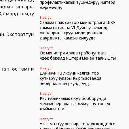
профилактикалык түшүндүрүү иштери
жылдын январь-
жүргүзүлдү
3,7 млрд сомду
8 август
Саламаттык сактоо министрлиги ШКУ
саммитин жана VI Дүйнөлүк көчмөндөр
оюндарын өткөрүүгө медициналык
ан. Экспорттун
даярдыкты камсыз кылууда
8 август
Өк министри Араван районундагы
жээк бекемдөө иштери менен таанышты
үп, өсүү темпи
8 август
Дүйнөнүн 13 өлкөсүнөн келген тоо
куткаруучулары Кыргызстанда
чеберчилигин өркүндөтүүдө
8 август
Республикалык окуу борборунда
мекемелер аралык жумушчу топтун
жыйыны өттү
8 август
Узак мөөнөттүү респиратордук колдоого
муктаж балдарга ӨЖЖ аппараттары