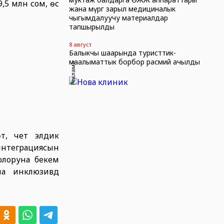
 млн сом, өсүү
жана өмүргө зарыл медициналык
чыгымдалуучу материалдар
тапшырылды
8 август
Балыкчы шаарында туристтик-
маалыматтык борбор расмий ачылды
Реклама
үү, чет элдик
интеграциясын
болоруна бекем
 инклюзивдүү