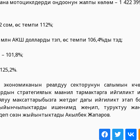
на мотоциклдерди оңдоонун жалпы көлөмү – 1 422 399,5
сом, өсүү темпи 112%;
лн АКШ долларды түзүп, өсүү темпи 106,4%ды түздү;
 – 101,8%;
125,2%.
 – экономиканын реалдуу секторунун салымын күчөт
дын стратегиялык маанилүү тармактарга ийгиликтүү 
уу максаттарыбызга жетүүдөгү дагы ийгиликтүү этап 
йынчылыктарды ишенимдүү жеңип, туруктуу жана
, - деп сөзүн жыйынтыктады Акылбек Жапаров.