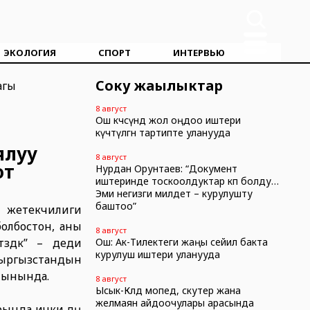
ЭКОЛОГИЯ
СПОРТ
ИНТЕРВЬЮ
Соңку жаңылыктар
8 август
Ош көчөсүндө жол оңдоо иштери
күчөтүлгөн тартипте уланууда
ялуу
8 август
от
Нурдан Орунтаев: “Документ
иштеринде тоскоолдуктар көп болду…
Эми негизги милдет – курулушту
баштоо”
н жетекчилиги
олбостон, аны
8 август
үздүк” – деди
Ош: Ак-Тилектеги жаңы сейил бакта
курулуш иштери уланууда
Кыргызстандын
йынында.
8 август
Ысык-Көлдө мопед, скутер жана
желмаян айдоочулары арасында
рында ички дүң