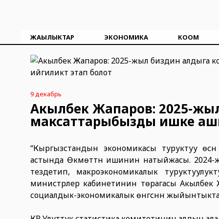
ЖАҢЫЛЫКТАР
ЭКОНОМИКА
КООМ
9 декабрь
Акылбек Жапаров: 2025-жы
максаттарыбызды ишке ашыр
“Кыргызстандын экономикасы туруктуу өсүү
астында Өкмөттүн ишинин натыйжасы. 2024-жы
тездетип, макроэкономикалык туруктуулукт
министрлер кабинетинин төрагасы Акылбек 
социалдык-экономикалык өнүгүүсүнүн жыйынт
КР Улуттук статистика комитетинин алдын ал