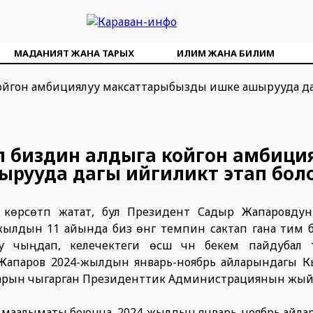
МАДАНИЯТ ЖАНА ТАРЫХ
ИЛИМ ЖАНА БИЛИМ
л биздин алдыга койгон амбици
ууда дагы ийгиликтүү этап бол
нү көрсөтүп жатат, бул Президент Садыр Жапаровду
лдын 11 айында биз өнүгүү темпин сактап гана тим б
у чыңдап, келечектеги өсүш үчүн бекем пайдубал т
Жапаров 2024-жылдын январь-ноябрь айларындагы 
ыктарын чыгарган Президенттик Администрациянын жы
а маалыматы боюнча, 2024-жылдын январь-ноябрь айла