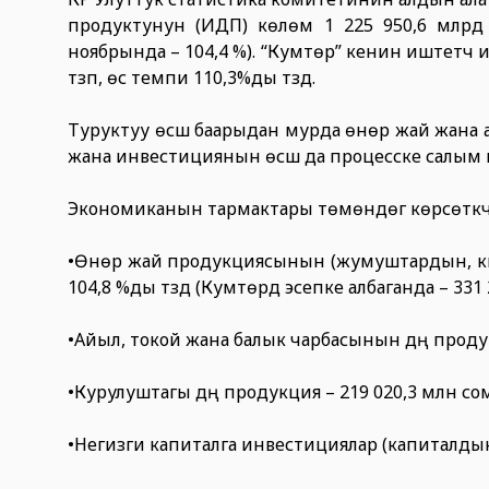
продуктунун (ИДП) көлөмү 1 225 950,6 млрд с
ноябрында – 104,4 %). “Кумтөр” кенин иштетүүч
түзүп, өсүү темпи 110,3%ды түздү.
Туруктуу өсүш баарыдан мурда өнөр жай жана ай
жана инвестициянын өсүшү да процесске салым
Экономиканын тармактары төмөндөгү көрсөткү
•Өнөр жай продукциясынын (жумуштардын, кызмат
104,8 %ды түздү (Кумтөрдү эсепке албаганда – 331 25
•Айыл, токой жана балык чарбасынын дүң продукц
•Курулуштагы дүң продукция – 219 020,3 млн сом,
•Негизги капиталга инвестициялар (капиталдык с