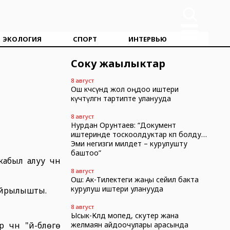
ЭКОЛОГИЯ
СПОРТ
ИНТЕРВЬЮ
Соңку жаңылыктар
8 август
Ош көчөсүндө жол оңдоо иштери
күчөтүлгөн тартипте уланууда
8 август
Нурдан Орунтаев: “Документ
иштеринде тоскоолдуктар көп болду…
Эми негизги милдет – курулушту
баштоо”
был алуу үчүн
8 август
Ош: Ак-Тилектеги жаңы сейил бакта
курулуш иштери уланууда
кайрылышты.
8 август
Ысык-Көлдө мопед, скутер жана
үн "үй-бүлөгө
желмаян айдоочулары арасында