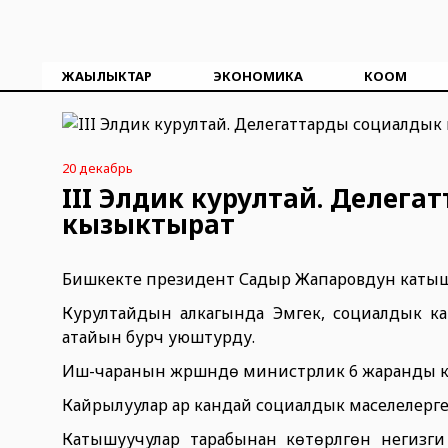
ЖАҢЫЛЫКТАР
ЭКОНОМИКА
КООМ
20 декабрь
III Элдик курултай. Делег
кызыктырат
Бишкекте президент Садыр Жапаровдун катышу
Курултайдын алкагында Эмгек, социалдык к
атайын бурч уюштурду.
Иш-чаранын жүрүшүндө министрлик 6 жаранды каб
Кайрылуулар ар кандай социалдык маселелерге
Катышуучулар тарабынан көтөрүлгөн негизги 