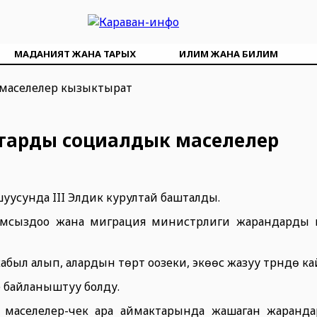
МАДАНИЯТ ЖАНА ТАРЫХ
ИЛИМ ЖАНА БИЛИМ
аттарды социалдык маселелер
усунда III Элдик курултай башталды.
амсыздоо жана миграция министрлиги жарандарды ка
ыл алып, алардын төртү оозеки, экөөсү жазуу түрүндө 
 байланыштуу болду.
маселелер-чек ара аймактарында жашаган жарандар үч