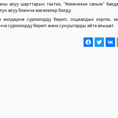
ны алуу шарттарын тактоо, "Келечекке салым" балд
лун алуу боюнча маселелер болду.
күлдөрүнө суроолорду берип, социалдык коргоо, эм
нча суроолорду берип жана сунуштарды айта алышат.