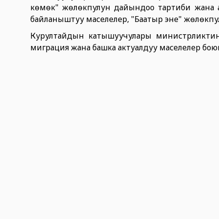
көмөк" жөлөкпулун дайындоо тартиби жана а
байланыштуу маселелер, "Баатыр эне" жөлөкпу
Курултайдын катышуучулары министрликтин ө
миграция жана башка актуалдуу маселелер бою