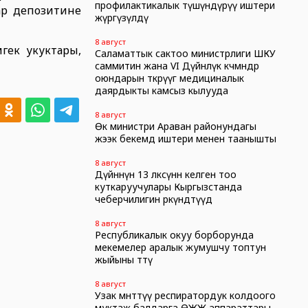
профилактикалык түшүндүрүү иштери
ар депозитине
жүргүзүлдү
8 август
гек укуктары,
Саламаттык сактоо министрлиги ШКУ
саммитин жана VI Дүйнөлүк көчмөндөр
оюндарын өткөрүүгө медициналык
даярдыкты камсыз кылууда
8 август
Өк министри Араван районундагы
жээк бекемдөө иштери менен таанышты
8 август
Дүйнөнүн 13 өлкөсүнөн келген тоо
куткаруучулары Кыргызстанда
чеберчилигин өркүндөтүүдө
8 август
Республикалык окуу борборунда
мекемелер аралык жумушчу топтун
жыйыны өттү
8 август
Узак мөөнөттүү респиратордук колдоого
муктаж балдарга ӨЖЖ аппараттары