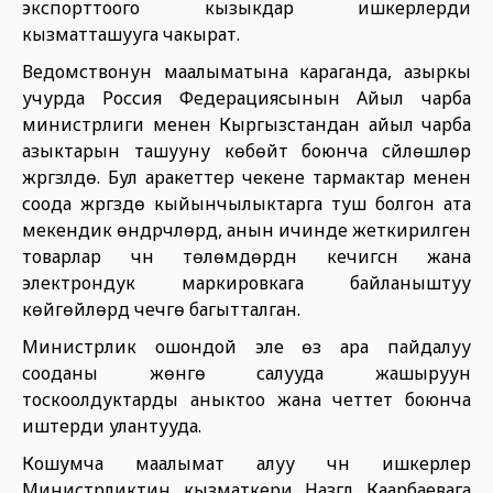
экспорттоого кызыкдар ишкерлерди
кызматташууга чакырат.
Ведомствонун маалыматына караганда, азыркы
учурда Россия Федерациясынын Айыл чарба
министрлиги менен Кыргызстандан айыл чарба
азыктарын ташууну көбөйтүү боюнча сүйлөшүүлөр
жүргүзүлүүдө. Бул аракеттер чекене тармактар менен
соода жүргүзүүдө кыйынчылыктарга туш болгон ата
мекендик өндүрүүчүлөрдү, анын ичинде жеткирилген
товарлар үчүн төлөмдөрдүн кечигүүсүн жана
электрондук маркировкага байланыштуу
көйгөйлөрдү чечүүгө багытталган.
Министрлик ошондой эле өз ара пайдалуу
сооданы жөнгө салууда жашыруун
тоскоолдуктарды аныктоо жана четтетүү боюнча
иштерди улантууда.
Кошумча маалымат алуу үчүн ишкерлер
Министрликтин кызматкери Назгүл Каарбаевага