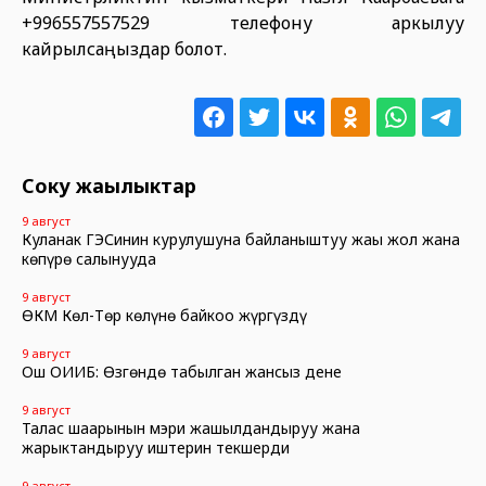
+996557557529 телефону аркылуу
кайрылсаңыздар болот.
Соңку жаңылыктар
9 август
Куланак ГЭСинин курулушуна байланыштуу жаңы жол жана
көпүрө салынууда
9 август
ӨКМ Көл-Төр көлүнө байкоо жүргүздү
9 август
Ош ОИИБ: Өзгөндө табылган жансыз дене
9 август
Талас шаарынын мэри жашылдандыруу жана
жарыктандыруу иштерин текшерди
9 август