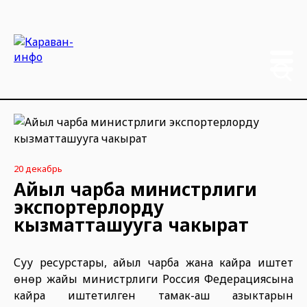
20 декабрь
Айыл чарба министрлиги
экспортерлорду
кызматташууга чакырат
Суу ресурстары, айыл чарба жана кайра иштетүү
өнөр жайы министрлиги Россия Федерациясына
кайра иштетилген тамак-аш азыктарын