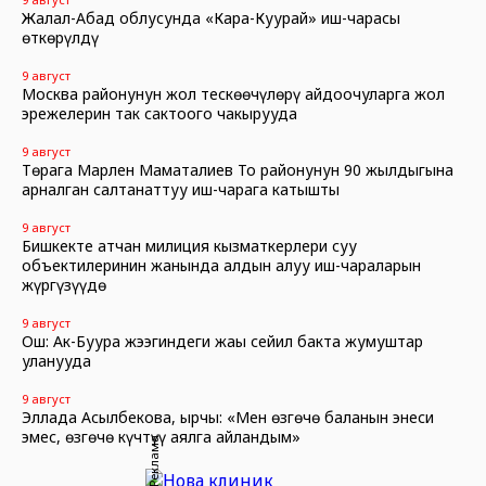
Жалал-Абад облусунда «Кара-Куурай» иш-чарасы
өткөрүлдү
9 август
Москва районунун жол тескөөчүлөрү айдоочуларга жол
эрежелерин так сактоого чакырууда
9 август
Төрага Марлен Маматалиев Тоң районунун 90 жылдыгына
арналган салтанаттуу иш-чарага катышты
9 август
Бишкекте атчан милиция кызматкерлери суу
объектилеринин жанында алдын алуу иш-чараларын
жүргүзүүдө
9 август
Ош: Ак-Буура жээгиндеги жаңы сейил бакта жумуштар
уланууда
9 август
Эллада Асылбекова, ырчы: «Мен өзгөчө баланын энеси
эмес, өзгөчө күчтүү аялга айландым»
Реклама