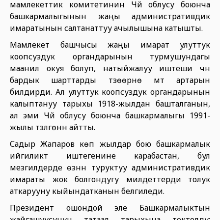
мамлекеттик комитетинин Чүй облусу боюнча
башкармалыгынын жаңы административдик
имаратынын салтанаттуу ачылышына катышты.
Мамлекет башчысы жаңы имарат улуттук
коопсуздук органдарынын турмушундагы
маанилүү окуя болуп, натыйжалуу иштеши үчүн
бардык шарттарды түзөөрүнө үмүт артарын
билдирди. Ал улуттук коопсуздук органдарынын
калыптануу тарыхы 1918-жылдан башталганын,
ал эми Чүй облусу боюнча башкармалыгы 1991-
жылы түзүлгөнүн айтты.
Садыр Жапаров көп жылдар бою башкармалык
ийгиликтүү иштегенине карабастан, бул
мезгилдерде өзүнүн туруктуу административдик
имараты жок болгондугу милдеттерди толук
аткарууну кыйындатканын белгиледи.
Президент ошондой эле Башкармалыктын
жайгашуусунун татаал тарыхына токтолду: