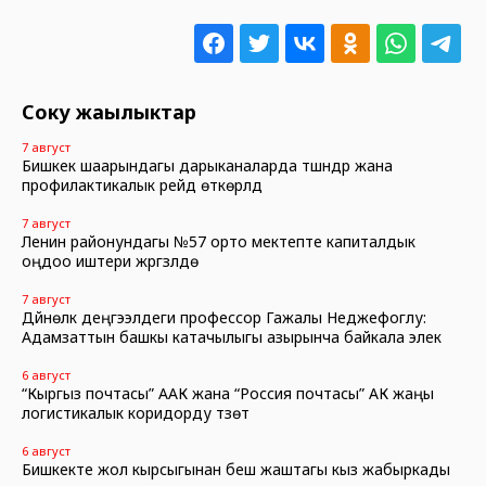
Соңку жаңылыктар
7 август
Бишкек шаарындагы дарыканаларда түшүндүрүү жана
профилактикалык рейд өткөрүлдү
7 август
Ленин районундагы №57 орто мектепте капиталдык
оңдоо иштери жүргүзүлүүдө
7 август
Дүйнөлүк деңгээлдеги профессор Гажалы Неджефоглу:
Адамзаттын башкы катачылыгы азырынча байкала элек
6 август
“Кыргыз почтасы” ААК жана “Россия почтасы” АК жаңы
логистикалык коридорду түзөт
6 август
Бишкекте жол кырсыгынан беш жаштагы кыз жабыркады