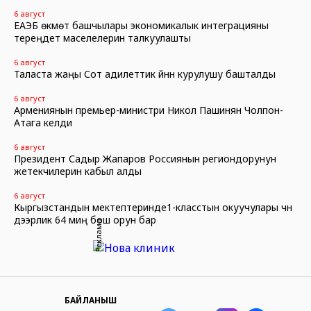
6 август
ЕАЭБ өкмөт башчылары экономикалык интеграцияны
тереңдетүү маселелерин талкуулашты
6 август
Таласта жаңы Сот адилеттик үйүнүн курулушу башталды
6 август
Армениянын премьер-министри Никол Пашинян Чолпон-
Атага келди
6 август
Президент Садыр Жапаров Россиянын региондорунун
жетекчилерин кабыл алды
6 август
Кыргызстандын мектептеринде1-класстын окуучулары үчүн
дээрлик 64 миң бош орун бар
Реклама
БАЙЛАНЫШ