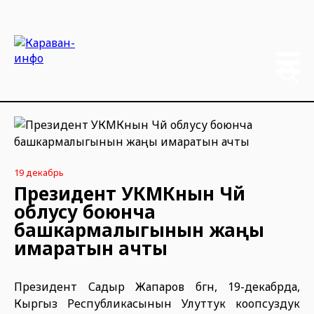
19 декабрь
Президент УКМКнын Чүй
облусу боюнча
башкармалыгынын жаңы
имаратын ачты
Президент Садыр Жапаров бүгүн, 19-декабрда,
Кыргыз Республикасынын Улуттук коопсуздук