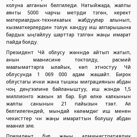
колуна алганын белгиледи. Натыйжада, жалпы
аянты 5000 чарчы метрди түзгөн, керектүү
материалдык-техникалык жабдуулар алынып,
кызматкерлердин толук кандуу иш алпарышына
бардык ыңгайлуу шарттар түзүлгөн жаңы имарат
пайда болду.
Президент Чүй облусу жөнүндө айтып жатып,
анын маанисине токтолду, расмий
маалыматтарга ылайык, көп этностуу Чүй
облусунда 1 069 000 адам жашайт. Бирок
облустагы ички жана тышкы миграциянын абдан
чоң деңгээлине байланыштуу, иш жүзүндө 1,5
миллионго жакын эл бар. Бул өлкө калкынын
жалпы санынын 21 пайызын түзөт. Ал
белгилегендей, мындай көлөмдөгү иш менен
чекисттер үчүн жаңы имараттын болушу абдан
маанилүү эле.
Президент бул жаңы административдик