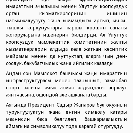
имараттын ачылышы менен Улуттук коопсуздук
орган кызматкерлеринин ишинин
натыйжалуулугу жана ыкчамдыгы артып, ички-
тышкы коркунучтарга каршы күрөшүүнүн сапаты
жогоруларына ишенерин билдирди. Ал Улуттук
коопсуздук мамлекеттик комитетинин жалпы
кызматкерлерин алдыда келе жаткан кесиптик
майрамы менен да куттуктап, аларга чың ден-
соолук, бакубатчылык жана ийгилик каалады.
Андан соң Мамлекет башчысы жаңы имараттын
инфраструктурасы менен таанышып, заманбап
спорт залына, ачык асман алдындагы воркаут
аянтчасына, ошондой эле ашканага барды.
Аягында Президент Садыр Жапаров бул окуянын
туруктуулуктун жана өнүгүүнүн символу катары
маанисин баса белгилеп, башкармалыктын
аймагына символикалуу түрдө карагай отургузду.