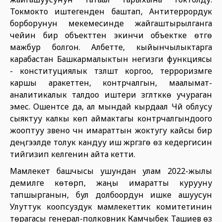
Токмокто иштегенден баштап, Антитеррордук
борборунун мекемесинде жайгаштырылганга
чейин бир объекттен экинчи объектке өтүүгө
мажбур болгон. Албетте, кыйынчылыктарга
карабастан Башкармалыктын негизги функциясы
- конституциялык түзүлүштү коргоо, терроризмге
каршы аракеттенүү, контрчалгын, маалымат-
аналитикалык талдоо иштери үзгүлтүккө учураган
эмес. Ошентсе да, ал мындай кырдаал Чүй облусу
сыяктуу калкы көп аймактагы контрчалгындоого
жооптуу звено үчүн имараттын жоктугу кайсы бир
деңгээлде толук кандуу иш жүргүзүүгө өз кедергисин
тийгизип келгенин айта кетти.
Мамлекет башчысы ушундан улам 2022-жылы
демилге көтөрүп, жаңы имаратты курууну
тапшырганын, бул долбоордун ишке ашуусун
Улуттук коопсуздук мамлекеттик комитетинин
төрагасы генерал-полковник Камчыбек Ташиев өз