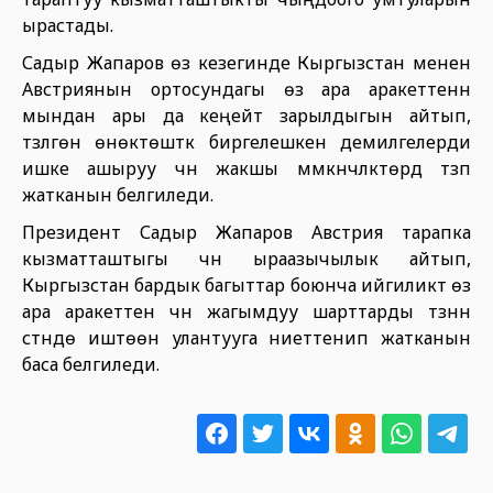
ырастады.
Садыр Жапаров өз кезегинде Кыргызстан менен
Австриянын ортосундагы өз ара аракеттенүүнү
мындан ары да кеңейтүү зарылдыгын айтып,
түзүлгөн өнөктөштүк биргелешкен демилгелерди
ишке ашыруу үчүн жакшы мүмкүнчүлүктөрдү түзүп
жатканын белгиледи.
Президент Садыр Жапаров Австрия тарапка
кызматташтыгы үчүн ыраазычылык айтып,
Кыргызстан бардык багыттар боюнча ийгиликтүү өз
ара аракеттенүү үчүн жагымдуу шарттарды түзүүнүн
үстүндө иштөөнү улантууга ниеттенип жатканын
баса белгиледи.