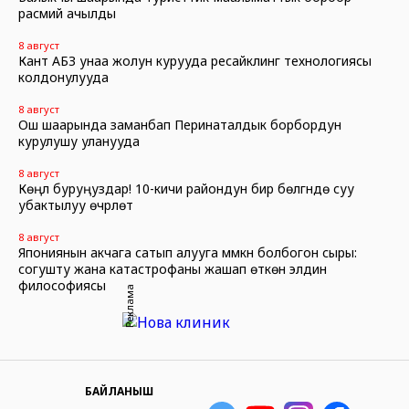
расмий ачылды
8 август
Кант АБЗ унаа жолун курууда ресайклинг технологиясы
колдонулууда
8 август
Ош шаарында заманбап Перинаталдык борбордун
курулушу уланууда
8 август
Көңүл буруңуздар! 10-кичи райондун бир бөлүгүндө суу
убактылуу өчүрүлөт
8 август
Япониянын акчага сатып алууга мүмкүн болбогон сыры:
согушту жана катастрофаны жашап өткөн элдин
философиясы
Реклама
БАЙЛАНЫШ