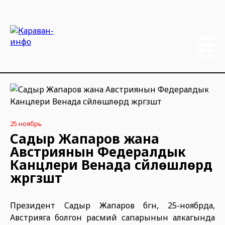
25 ноябрь
Садыр Жапаров жана
Австриянын Федералдык
Канцлери Венада сүйлөшүүлөрдү
жүргүзүштү
Президент Садыр Жапаров бүгүн, 25-ноябрда,
Австрияга болгон расмий сапарынын алкагында