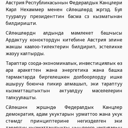
Австрия Республикасынын Федералдык Канцлери
Карл Нехаммер менен сүйлөшүүлөрдү жүргүздү. Бул
тууралуу президенттин басма сз кызматынан
билдиришти.
Сүйлөшүүлөрдүн алдында мамлекет башчысы
Ардактуу коноктордун китебине Австрия элине
жакшы каалоо-тилектерин билдирип, эстеликке
жазуу калтырды.
Тараптар соода-экономикалык, инвестициялык өз
ара аракеттенүү жана энергетика жана башка
тармактарда биргелешкен долбоорлорду ишке
ашыруу боюнча пикир алмашып, эки тараптуу
кызматташтыктын актуалдуу маселелерин
талкуулашты.
Сүйлөшүүнүн жүрүшүндө Федералдык Канцлер
демократия, адам укуктарын урматтоо жана укук
үстөмдүгү принциптерине негизделген эки
тараптуу кызматташтыкты чыңдоого умтуларын