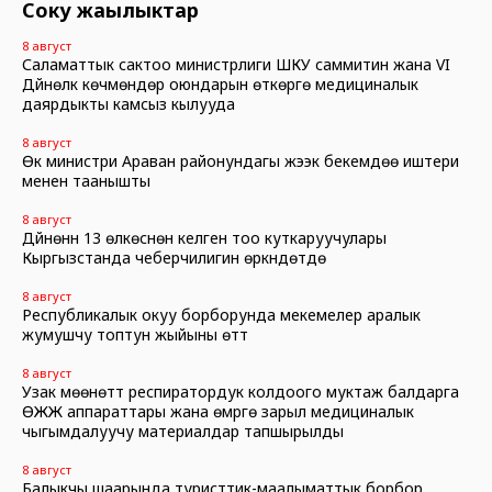
Соңку жаңылыктар
8 август
Саламаттык сактоо министрлиги ШКУ саммитин жана VI
Дүйнөлүк көчмөндөр оюндарын өткөрүүгө медициналык
даярдыкты камсыз кылууда
8 август
Өк министри Араван районундагы жээк бекемдөө иштери
менен таанышты
8 август
Дүйнөнүн 13 өлкөсүнөн келген тоо куткаруучулары
Кыргызстанда чеберчилигин өркүндөтүүдө
8 август
Республикалык окуу борборунда мекемелер аралык
жумушчу топтун жыйыны өттү
8 август
Узак мөөнөттүү респиратордук колдоого муктаж балдарга
ӨЖЖ аппараттары жана өмүргө зарыл медициналык
чыгымдалуучу материалдар тапшырылды
8 август
Балыкчы шаарында туристтик-маалыматтык борбор