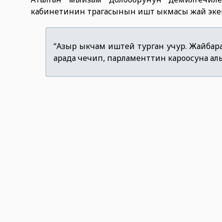
кабинетинин төрагасынын иштөө ыкмасы жай эк
“Азыр ыкчам иштей турган учур. Жайбара
арада чечип, парламенттин кароосуна алы