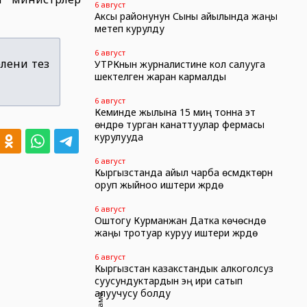
6 август
Аксы районунун Сыны айылында жаңы
метеп курулду
6 август
елени тез
УТРКнын журналистине кол салууга
шектелген жаран кармалды
6 август
Кеминде жылына 15 миң тонна эт
өндүрө турган канаттуулар фермасы
курулууда
6 август
Кыргызстанда айыл чарба өсүмдүктөрүн
оруп жыйноо иштери жүрүүдө
6 август
Оштогу Курманжан Датка көчөсүндө
жаңы тротуар куруу иштери жүрүүдө
6 август
Кыргызстан казакстандык алкоголсуз
суусундуктардын эң ири сатып
алуучусу болду