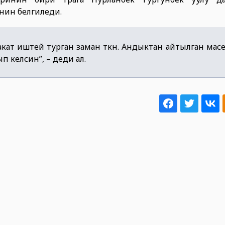
енин белгиледи.
кат иштей турган заман өткөн. Андыктан айтылган мас
п келсин”, – деди ал.