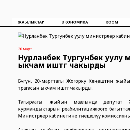
ЖАҢЫЛЫКТАР
ЭКОНОМИКА
КООМ
20 март
Нурланбек Тургунбек уулу 
ыкчам иштөөгө чакырды
Бүгүн, 20-марттагы Жогорку Кеңештин жыйы
төрагасын ыкчам иштөөгө чакырды.
Тагыраагы, жыйын маалында депутат Жа
курмандыктарын реабилитациялоого багытта
Министрлер кабинетине тиешелүү комиссияны 
Аталган мыйзам долбоорунун демилгечиле