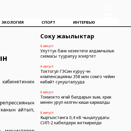
ЭКОЛОГИЯ
СПОРТ
ИНТЕРВЬЮ
Соңку жаңылыктар
6 август
Улуттук банк кезектеги алдамчылык
ын
схемасы тууралуу эскертет
6 август
Токтогул ГЭСин куруу үчүн
компенсацияны 358 млн сомго чейин
р кабинетинин
көбөйтүү сунушталууда
6 август
Токмокто өгөй балдарын зым, күрөк
епрессиянын
менен уруп келген киши кармалды
тканын айтып,
6 август
Кыргызстанга 0,4 кВ чыңалуудагы
СИП-2 кабелдери жеткирилди
а министрлер