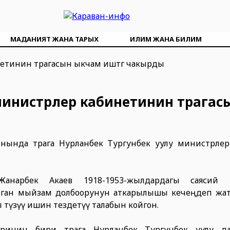
МАДАНИЯТ ЖАНА ТАРЫХ
ИЛИМ ЖАНА БИЛИМ
министрлер кабинетинин төрагас
нында төрага Нурланбек Тургунбек уулу министрле
нарбек Акаев 1918-1953-жылдардагы саясий р
лган мыйзам долбоорунун аткарылышы кечеңдеп жа
түзүү ишин тездетүү талабын койгон.
ринин бири төрага Нурланбек Тургунбек уулу д