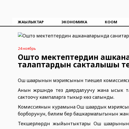
ЖАҢЫЛЫКТАР
ЭКОНОМИКА
КООМ
24 ноябрь
Ошто мектептердин ашкан
талаптардын сакталышы те
Ош шаарынын мэриясынын тиешелүү комиссиясы 
Анын жүрүшүндө тез даярдалуучу жана ысык т
сактоочу кампаларга тыкыр көз салынды.
Комиссиянын курамына Ош шаардык мэриясын
борборунун, билим берүү башкармалыгынын жа
Текшерүүлөрдүн жыйынтыктары Ош шаарынын