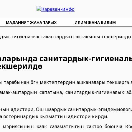
МАДАНИЯТ ЖАНА ТАРЫХ
ИЛИМ ЖАНА БИЛИМ
аларында санитардык-гигиенал
кшерилүүдө
тарабынан бүгүн мектептердин ашканалары текшерүүгө
амак-аштардын сапатына, санитардык-гигиеналык аба
ын адистери, Ош шаардык санитардык-эпидемиолог
на ветеринардык кызматтын адистери кирди.
 мэриясынын калк саламаттыгын сактоо боюнча Ко