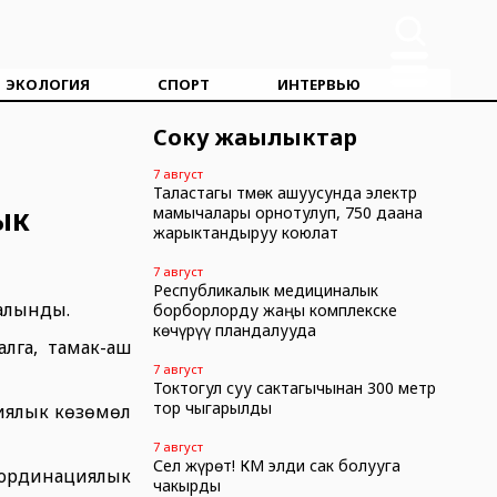
ЭКОЛОГИЯ
СПОРТ
ИНТЕРВЬЮ
Соңку жаңылыктар
7 август
Таластагы Өтмөк ашуусунда электр
ык
мамычалары орнотулуп, 750 даана
жарыктандыруу коюлат
7 август
Республикалык медициналык
 алынды.
борборлорду жаңы комплекске
көчүрүү пландалууда
лга, тамак-аш
7 август
Токтогул суу сактагычынан 300 метр
тор чыгарылды
иялык көзөмөл
7 август
Сел жүрөт! ӨКМ элди сак болууга
ординациялык
чакырды