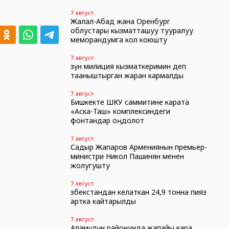
7 август
Жалал-Абад жана Оренбург
облустары кызматташуу тууралуу
меморандумга кол коюшту
7 август
Өзүн милиция кызматкеримин деп
тааныштырган жаран кармалды
7 август
Бишкекте ШКУ саммитине карата
«Аска-Таш» комплексиндеги
фонтандар оңдолот
7 август
Садыр Жапаров Армениянын премьер-
министри Никол Пашинян менен
жолугушту
7 август
Өзбекстандан келаткан 24,9 тонна пияз
артка кайтарылды
7 август
Аламүдүн районунда жапайы кара