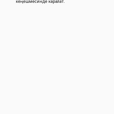
кеңешмесинде каралат.