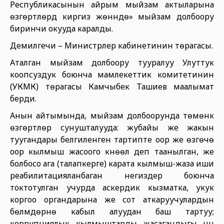
Республикасынын айрым мыйзам актыларына
өзгөртүүлөрдү киргизүү жөнүндө» мыйзам долбоору
биринчи окууда каралды.
Демилгечи – Министрлер кабинетинин төрагасы.
Аталган мыйзам долбоору тууралуу Улуттук
коопсуздук боюнча мамлекеттик комитетинин
(УКМК) төрагасы Камчыбек Ташиев маалымат
берди.
Анын айтымында, мыйзам долбоорунда төмөнкү
өзгөртүүлөр сунушталууда: жубайы же жакын
туугандары белгиленген тартипте оор же өзгөчө
оор кылмыш жасоого күнөөлүү деп таанылган, же
болбосо ага (талапкерге) карата кылмыш-жаза иши
реабилитацияланбаган негиздер боюнча
токтотулган учурда аскердик кызматка, укук
коргоо органдарына же сот аткаруучулардын
бөлүмдөрүнө кабыл алуудан баш тартуу;
коррупциялык кылмыштарды жасагандыгы үчүн