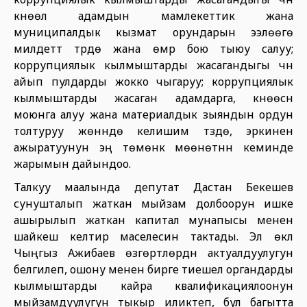
күнөөлүү адамдын мамлекеттик жана
муниципалдык кызмат орундарын ээлөөгө
милдеттүү түрдө жана өмүр бою тыюу салуу;
коррупциялык кылмыштарды жасагандыгы үчүн
айып пулдарды жокко чыгаруу; коррупциялык
кылмыштарды жасаган адамдарга, күнөөсүн
моюнга алуу жана материалдык зыяндын ордун
толтуруу жөнүндө келишим түзүүдө, эркинен
ажыратуунун эң төмөнкү мөөнөтүнүн кеминде
жарымын дайындоо.
Талкуу маалында депутат Дастан Бекешев
сунушталып жаткан мыйзам долбоорун ишке
ашырылып жаткан капитал мунапысы менен
шайкеш келтирүү маселесин тактады. Эл өкүлү
Чыңгыз Ажибаев өзгөртүүлөрдүн актуалдуулугун
белгилеп, ошону менен бирге тиешелүү органдарды
кылмыштарды кайра квалификациялоонун
мыйзамдуулугун тыкыр иликтеп, бул багытта