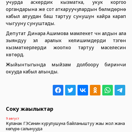
учурда аскердик кызматка, укук коргоо
органдарына же сот аткаруучулардын бөлүмдөрүнө
кабыл алуудан баш тартуу сунушун кайра карап
чыгууну сунуштады.
Депутат Динара Ашимова мамлекет үчүн алдын ала
зыяндуу эл аралык келишимдерди түзгөн
кызматкерлерди жоопко тартуу маселесин
көтөрдү.
Жыйынтыгында мыйзам долбоору биринчи
окууда кабыл алынды.
Соңку жаңылыктар
9 август
Куланак ГЭСинин курулушуна байланыштуу жаңы жол жана
көпүрө салынууда