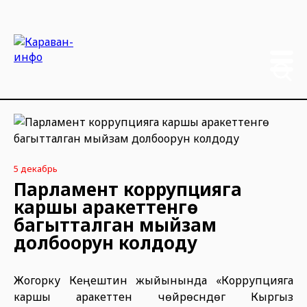
5 декабрь
Парламент коррупцияга
каршы аракеттенүүгө
багытталган мыйзам
долбоорун колдоду
Жогорку Кеңештин жыйынында «Коррупцияга
каршы аракеттенүү чөйрөсүндөгү Кыргыз