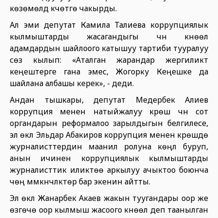
көзөмөлдү күчөтүүгө чакырды.
Ал эми депутат Камила Талиева коррупциялык
кылмыштарды жасагандыгы үчүн күнөөлүү
адамдардын шайлоого катышуу тартиби тууралуу
сөз кылып: «Аталган жарандар жергиликтүү
кеңештерге гана эмес, Жогорку Кеңешке да
шайлана албашы керек», - деди.
Андан тышкары, депутат Медербек Алиев
коррупция менен натыйжалуу күрөшүү үчүн сот
органдарын реформалоо зарылдыгын белгилесе,
эл өкүлү Эльдар Абакиров коррупция менен күрөшүүдө
журналисттердин маанилүү ролуна көңүл буруп,
анын ичинен коррупциялык кылмыштарды
журналисттик иликтөө аркылуу ачыктоо боюнча
чөң мүмкүнчүлүктөр бар экенин айтты.
Эл өкүлү Жанарбек Акаев жакын туугандары оор же
өзгөчө оор кылмыш жасоого күнөөлүү деп таанылган