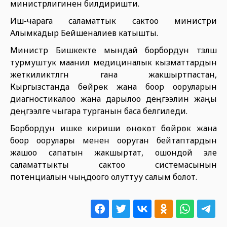
министрлигинен билдиришти.
Иш-чарага саламаттык сактоо министри
Алымкадыр Бейшеналиев катышты.
Министр Бишкекте мындай борбордун түзүлүшү
турмуштук маанилүү медициналык кызматтардын
жеткиликтүүлүгүн гана жакшыртпастан,
Кыргызстанда бөйрөк жана боор ооруларын
диагностикалоо жана дарылоо деңгээлин жаңы
деңгээлге чыгара турганын баса белгиледи.
Борбордун ишке кириши өнөкөт бөйрөк жана
боор оорулары менен ооруган бейтаптардын
жашоо сапатын жакшыртат, ошондой эле
саламаттыкты сактоо системасынын
потенциалын чыңдоого олуттуу салым болот.