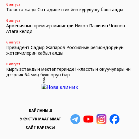
6 август
Таласта жаңы Сот адилеттик үйүнүн курулушу башталды
6 август
Армениянын премьер-министри Никол Пашинян Чолпон-
Атага келди
6 август
Президент Садыр Жапаров Россиянын региондорунун
жетекчилерин кабыл алды
6 август
Кыргызстандын мектептеринде1-класстын окуучулары үчүн
дээрлик 64 миң бош орун бар
Реклама
БАЙЛАНЫШ
УКУКТУК МААЛЫМАТ
САЙТ КАРТАСЫ