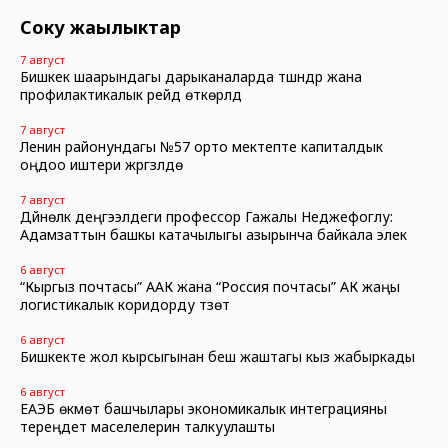
Соңку жаңылыктар
7 август
Бишкек шаарындагы дарыканаларда түшүндүрүү жана
профилактикалык рейд өткөрүлдү
7 август
Ленин районундагы №57 орто мектепте капиталдык
оңдоо иштери жүргүзүлүүдө
7 август
Дүйнөлүк деңгээлдеги профессор Гажалы Неджефоглу:
Адамзаттын башкы катачылыгы азырынча байкала элек
6 август
“Кыргыз почтасы” ААК жана “Россия почтасы” АК жаңы
логистикалык коридорду түзөт
6 август
Бишкекте жол кырсыгынан беш жаштагы кыз жабыркады
6 август
ЕАЭБ өкмөт башчылары экономикалык интеграцияны
тереңдетүү маселелерин талкуулашты