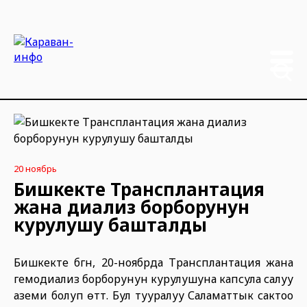
20 ноябрь
Бишкекте Трансплантация
жана диализ борборунун
курулушу башталды
Бишкекте бүгүн, 20-ноябрда Трансплантация жана
гемодиализ борборунун курулушуна капсула салуу
аземи болуп өттү. Бул тууралуу Саламаттык сактоо