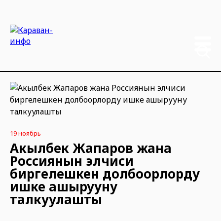
19 ноябрь
Акылбек Жапаров жана
Россиянын элчиси
биргелешкен долбоорлорду
ишке ашырууну
талкуулашты