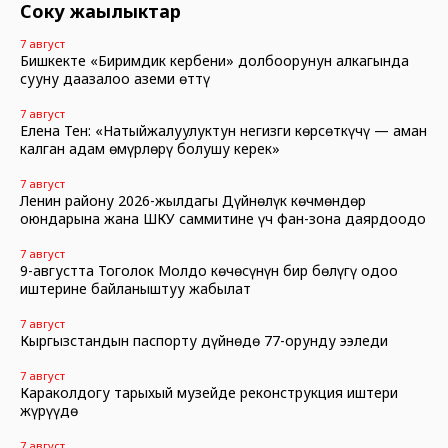
Соңку жаңылыктар
7 август
Бишкекте «Биримдик кербени» долбоорунун алкагында
сууну даңазалоо аземи өттү
7 август
Елена Тен: «Натыйжалуулуктун негизги көрсөткүчү — аман
калган адам өмүрлөрү болушу керек»
7 август
Ленин району 2026-жылдагы Дүйнөлүк көчмөндөр
оюндарына жана ШКУ саммитине үч фан-зона даярдоодо
7 август
9-августта Тоголок Молдо көчөсүнүн бир бөлүгү оңдоо
иштерине байланыштуу жабылат
7 август
Кыргызстандын паспорту дүйнөдө 77-орунду ээледи
7 август
Караколдогу тарыхый музейде реконструкция иштери
жүрүүдө
7 август