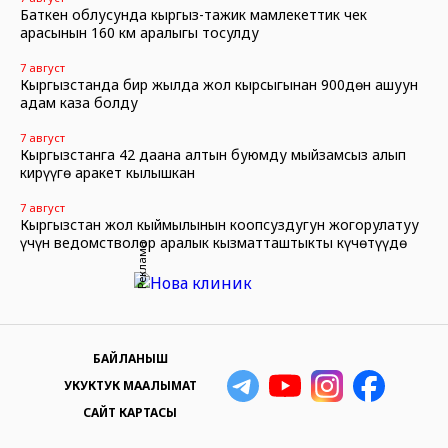
Баткен облусунда кыргыз-тажик мамлекеттик чек
арасынын 160 км аралыгы тосулду
7 август
Кыргызстанда бир жылда жол кырсыгынан 900дөн ашуун
адам каза болду
7 август
Кыргызстанга 42 даана алтын буюмду мыйзамсыз алып
кирүүгө аракет кылышкан
7 август
Кыргызстан жол кыймылынын коопсуздугун жогорулатуу
үчүн ведомстволор аралык кызматташтыкты күчөтүүдө
Реклама
БАЙЛАНЫШ
УКУКТУК МААЛЫМАТ
САЙТ КАРТАСЫ