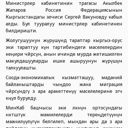
Министрлер кабинетинин төрагасы Акылбек
Жапаров Россия Федерациясынын
Кыргызстандагы элчиси Сергей Вакуновду кабыл
алды. Бул тууралуу министрлер кабинетинен
билдиришти.
Жолугушуунун жүрүшүндө тараптар кыргыз-орус
эки тараптуу күн тартибиндеги маселелердин
кеңири чөйрөсүн, анын ичинде мурда жетишилген
макулдашууларды ишке ашыруунун жүрүшүн
талкуулашты.
Соода-экономикалык кызматташуу, маданий
байланыштарды чыңдоо жана миграция
чөйрөсүндөгү өз ара аракеттенүү маселелерине өзгөчө
көңүл бурулду.
МинКаб башчысы эки өлкөнүн ортосундагы
өнөктөштүк мамилелерди тереңдетүүнүн
маанилүүлүгүн белгилеп, мындан ары да өз ара