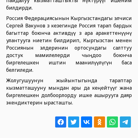
пайдалуу кызматташтыкты өнүктүрүүгө ишеним
билдирди.
Россия Федерациясынын Кыргызстандагы элчиси
Сергей Вакунов өз кезегинде Россия тарап бардык
багыттар боюнча активдүү өз ара аракеттенүүнү
улантууга ниетин билдирип, Кыргызстан менен
Россиянын элдеринин ортосундагы салттуу
достук мамилелерди чыңдоо боюнча
биргелешкен иштин маанилүүлүгүн баса
белгиледи.
Жолугушуунун жыйынтыгында тараптар
кызматташууну мындан ары да кеңейтүүгө жана
биргелешкен долбоорлорду ишке ашырууга даяр
экендиктерин ырасташты.