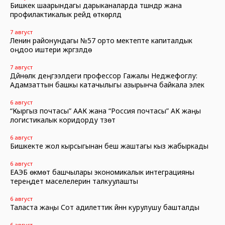
Бишкек шаарындагы дарыканаларда түшүндүрүү жана
профилактикалык рейд өткөрүлдү
7 август
Ленин районундагы №57 орто мектепте капиталдык
оңдоо иштери жүргүзүлүүдө
7 август
Дүйнөлүк деңгээлдеги профессор Гажалы Неджефоглу:
Адамзаттын башкы катачылыгы азырынча байкала элек
6 август
“Кыргыз почтасы” ААК жана “Россия почтасы” АК жаңы
логистикалык коридорду түзөт
6 август
Бишкекте жол кырсыгынан беш жаштагы кыз жабыркады
6 август
ЕАЭБ өкмөт башчылары экономикалык интеграцияны
тереңдетүү маселелерин талкуулашты
6 август
Таласта жаңы Сот адилеттик үйүнүн курулушу башталды
6 август