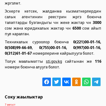
жүргүзүлөт.
Эскерте кетсек, жалданма кызматкерлердин
салык агентинин реестрин жүргүзүү боюнча
талаптарды бузгандыгы үчүн жеке жактар үчүн
3000
сом жана юридикалык жактар үчүн
6500
сом айып
пул каралган.
Техникалык суроолор боюнча
0(221)00-01-16,
0(508)99-66-69, 0(755)00-01-16, 0(997)00-01-16,
0(312)61-01-67
номерлерине кайрылууга болот.
Толук маалыматты
sti.gov.kg
сайтынан же
116
номери боюнча алууга болот.
Соңку жаңылыктар
7 август