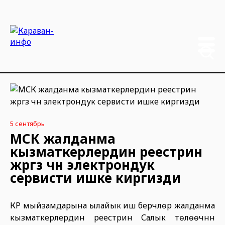
5 сентябрь
МСК жалданма
кызматкерлердин реестрин
жүргүзүү үчүн электрондук
сервисти ишке киргизди
КР мыйзамдарына ылайык иш берүүчүлөр жалданма
кызматкерлердин реестрин Салык төлөөчүнүн