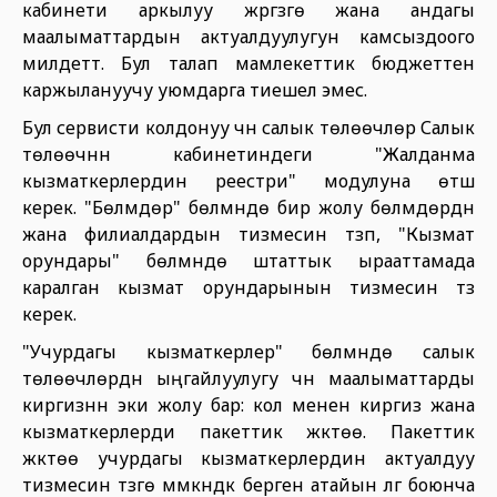
кабинети аркылуу жүргүзүүгө жана андагы
маалыматтардын актуалдуулугун камсыздоого
милдеттүү. Бул талап мамлекеттик бюджеттен
каржылануучу уюмдарга тиешелүү эмес.
Бул сервисти колдонуу үчүн салык төлөөчүлөр Салык
төлөөчүнүн кабинетиндеги "Жалданма
кызматкерлердин реестри" модулуна өтүшү
керек. "Бөлүмдөр" бөлүмүндө бир жолу бөлүмдөрдүн
жана филиалдардын тизмесин түзүп, "Кызмат
орундары" бөлүмүндө штаттык ырааттамада
каралган кызмат орундарынын тизмесин түзүү
керек.
"Учурдагы кызматкерлер" бөлүмүндө салык
төлөөчүлөрдүн ыңгайлуулугу үчүн маалыматтарды
киргизүүнүн эки жолу бар: кол менен киргизүү жана
кызматкерлерди пакеттик жүктөө. Пакеттик
жүктөө учурдагы кызматкерлердин актуалдуу
тизмесин түзүүгө мүмкүндүк берген атайын үлгү боюнча