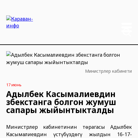
Министрлер кабинети
17 июнь
Адылбек Касымалиевдин
Өзбекстанга болгон жумуш
сапары жыйынтыкталды
Министрлер кабинетинин төрагасы Адылбек
Касымалиевдин үстүбүздөгү жылдын 16-17-