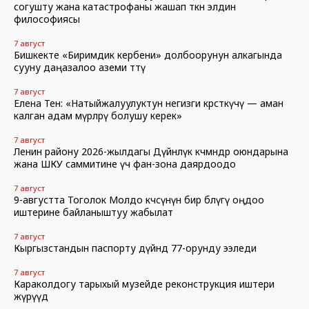
согушту жана катастрофаны жашап өткөн элдин
философиясы
7 август
Бишкекте «Биримдик кербени» долбоорунун алкагында
сууну даңазалоо аземи өттү
7 август
Елена Тен: «Натыйжалуулуктун негизги көрсөткүчү — аман
калган адам өмүрлөрү болушу керек»
7 август
Ленин району 2026-жылдагы Дүйнөлүк көчмөндөр оюндарына
жана ШКУ саммитине үч фан-зона даярдоодо
7 август
9-августта Тоголок Молдо көчөсүнүн бир бөлүгү оңдоо
иштерине байланыштуу жабылат
7 август
Кыргызстандын паспорту дүйнөдө 77-орунду ээледи
7 август
Караколдогу тарыхый музейде реконструкция иштери
жүрүүдө