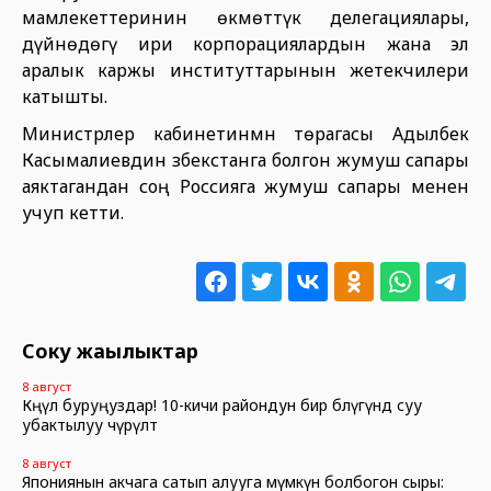
мамлекеттеринин өкмөттүк делегациялары,
дүйнөдөгү ири корпорациялардын жана эл
аралык каржы институттарынын жетекчилери
катышты.
Министрлер кабинетинмн төрагасы Адылбек
Касымалиевдин Өзбекстанга болгон жумуш сапары
аяктагандан соң Россияга жумуш сапары менен
учуп кетти.
Соңку жаңылыктар
8 август
Көңүл буруңуздар! 10-кичи райондун бир бөлүгүндө суу
убактылуу өчүрүлөт
8 август
Япониянын акчага сатып алууга мүмкүн болбогон сыры: