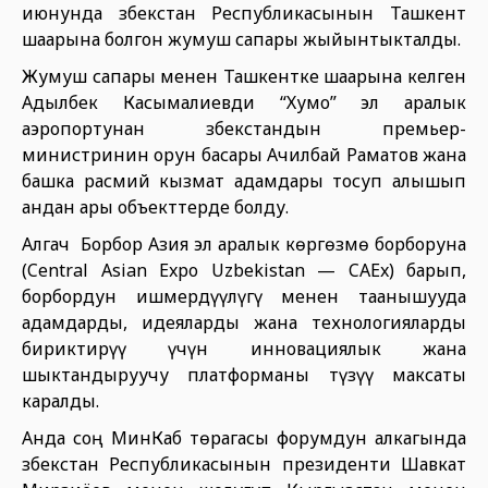
июнунда Өзбекстан Республикасынын Ташкент
шаарына болгон жумуш сапары жыйынтыкталды.
Жумуш сапары менен Ташкентке шаарына келген
Адылбек Касымалиевди “Хумо” эл аралык
аэропортунан Өзбекстандын премьер-
министринин орун басары Ачилбай Раматов жана
башка расмий кызмат адамдары тосуп алышып
андан ары объекттерде болду.
Алгач Борбор Азия эл аралык көргөзмө борборуна
(Central Asian Expo Uzbekistan — CAEx) барып,
борбордун ишмердүүлүгү менен таанышууда
адамдарды, идеяларды жана технологияларды
бириктирүү үчүн инновациялык жана
шыктандыруучу платформаны түзүү максаты
каралды.
Анда соң МинКаб төрагасы форумдун алкагында
Өзбекстан Республикасынын президенти Шавкат