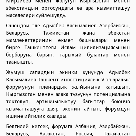
Мирзиёев менен жолугуп Кыргызстан менен
Өзбекстандын ортосундагы өз ара кызматташуу
маселелери сүйлөшүлдү.
Ошондой эле Адылбек Касымалиев Азербайжан,
Беларусь, Тажикстан жана Өзбекстан
мамлекеттеринин өкмөт башчылары менен
бирге Ташкенттеги Ислам цивилизациясынын
борборуна барып, тарыхый булактар менен
таанышты.
Жумуш сапардын экинки күнүндө Адылбек
Касымалиев Ташкент инвестициялык V эл аралык
форумунун пленардык жыйынына катышып,
Кыргызстан менен алака түзүүнүн потенциалына
токтолуп, артыкчылыктуу багыттар боюнчв
кызматташууга даяр экенин айтып, форумдун
ишине ийгилик каалады.
Белгилей кетсек, форумга Албания, Азербайжан,
Беларусь, Казакстан, Россия, Тажикстан