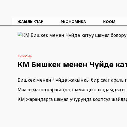
ЖАҢЫЛЫКТАР
ЭКОНОМИКА
КООМ
17 июнь
ӨКМ Бишкек менен Чүйдө ка
Бишкек менен Чүйдө жакынкы бир саат аралыгы
Маалыматка караганда, шамалдын ылдамдыгы с
ӨКМ жарандарга шамал учурунда коопсуз жайлар