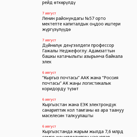
рейд өткөрүлдү
7 август
Ленин районундагы №57 орто
мектепте капиталдык оңдоо иштери
жүргүзүлүүдө
7 август
Дүйнөлүк деңгээлдеги профессор
Гажалы Неджефоглу: Адамзаттын
башкы катачылыгы азырынча байкала
элек
6 август
“Кыргыз почтасы” ААК жана “Россия
почтасы” АК жаңы логистикалык
коридорду түзөт
6 август
Кыргызстан жана ЕЭК электрондук
санариптик кол тамганы өз ара таануу
маселесин талкуулашты
6 август
Кыргызстанда жарым жылда 7,6 млрд
сомго жеңилдетилген насыялар