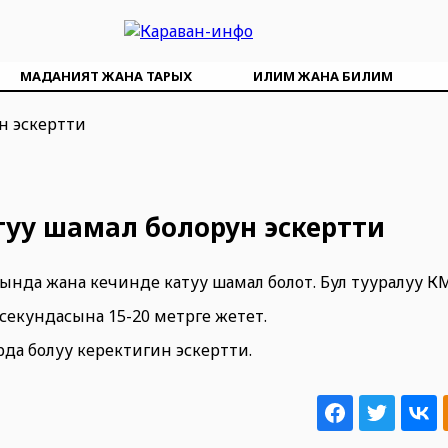
МАДАНИЯТ ЖАНА ТАРЫХ
ИЛИМ ЖАНА БИЛИМ
туу шамал болорун эскертти
нда жана кечинде катуу шамал болот. Бул тууралуу ӨК
екундасына 15-20 метрге жетет.
да болуу керектигин эскертти.