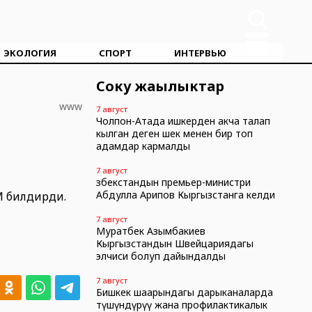
ЭКОЛОГИЯ
СПОРТ
ИНТЕРВЬЮ
Соңку жаңылыктар
www
7 август
Чолпон-Атада ишкерден акча талап
кылган деген шек менен бир топ
адамдар кармалды
7 август
Өзбекстандын премьер-министри
Абдулла Арипов Кыргызстанга келди
М билдирди.
7 август
Муратбек Азымбакиев
Кыргызстандын Швейцариядагы
элчиси болуп дайындалды
7 август
Бишкек шаарындагы дарыканаларда
түшүндүрүү жана профилактикалык