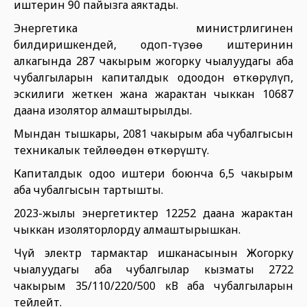
иштерин 90 пайызга аяктады.
Энергетика министрлигинен
билдиришкендей, оңдоп-түзөө иштеринин
алкагында 287 чакырым жогорку чыңалуудагы аба
чубалгыларын капиталдык оңдоодон өткөрүлүп,
эскилиги жеткен жана жарактан чыккан 10687
даана изолятор алмаштырылды.
Мындан тышкары, 2081 чакырым аба чубалгысын
техникалык тейлөөдөн өткөрүштү.
Капиталдык оңдоо иштери боюнча 6,5 чакырым
аба чубалгысын тартышты.
2023-жылы энергетиктер 12252 даана жарактан
чыккан изоляторлорду алмаштырышкан.
Чүй электр тармактар ишканасынын Жогорку
чыңалуудагы аба чубалгылар кызматы 2722
чакырым 35/110/220/500 кВ аба чубалгыларын
тейлейт.