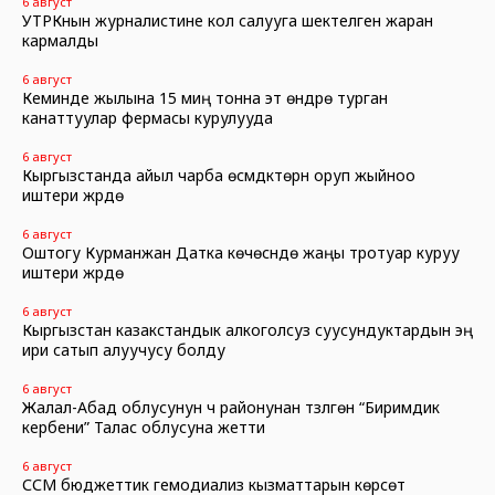
6 август
УТРКнын журналистине кол салууга шектелген жаран
кармалды
6 август
Кеминде жылына 15 миң тонна эт өндүрө турган
канаттуулар фермасы курулууда
6 август
Кыргызстанда айыл чарба өсүмдүктөрүн оруп жыйноо
иштери жүрүүдө
6 август
Оштогу Курманжан Датка көчөсүндө жаңы тротуар куруу
иштери жүрүүдө
6 август
Кыргызстан казакстандык алкоголсуз суусундуктардын эң
ири сатып алуучусу болду
6 август
Жалал-Абад облусунун үч районунан түзүлгөн “Биримдик
кербени” Талас облусуна жетти
6 август
ССМ бюджеттик гемодиализ кызматтарын көрсөтүү