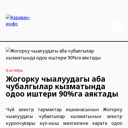
8 октябрь
Жогорку чыңалуудагы аба
чубалгылар кызматында
оңдоо иштери 90%га аяктады
Чүй электр тармактар ишканасынын Жогорку
чыңалуудагы чубалгылар кызматынын электр
куроочулары күз-кыш мезгилине карата оңдоо