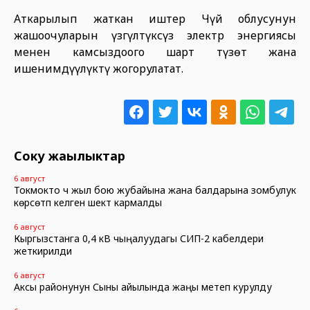
Аткарылып жаткан иштер Чүй облусунун
жашоочуларын үзгүлтүксүз электр энергиясы
менен камсыздоого шарт түзөт жана
ишенимдүүлүктү жогорулатат.
Соңку жаңылыктар
6 август
Токмокто үч жыл бою жубайына жана балдарына зомбулук
көрсөтүп келген шектүү кармалды
6 август
Кыргызстанга 0,4 кВ чыңалуудагы СИП-2 кабелдери
жеткирилди
6 август
Аксы районунун Сыны айылында жаңы метеп курулду