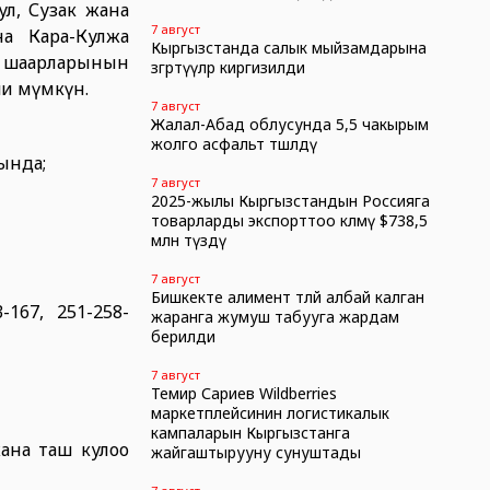
ул, Сузак жана
7 август
на Кара-Кулжа
Кыргызстанда салык мыйзамдарына
ш шаарларынын
өзгөртүүлөр киргизилди
и мүмкүн.
7 август
Жалал-Абад облусунда 5,5 чакырым
жолго асфальт төшөлдү
рында;
7 август
2025-жылы Кыргызстандын Россияга
товарларды экспорттоо көлөмү $738,5
млн түздү
7 август
Бишкекте алимент төлөй албай калган
167, 251-258-
жаранга жумуш табууга жардам
берилди
7 август
Темир Сариев Wildberries
маркетплейсинин логистикалык
кампаларын Кыргызстанга
жана таш кулоо
жайгаштырууну сунуштады