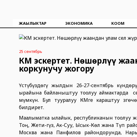
ЖАҢЫЛЫКТАР
ЭКОНОМИКА
КООМ
25 сентябрь
ӨКМ эскертет. Нөшөрлүү жа
коркунучу жогору
Үстүбүздөгү жылдын 26-27-сентябрь күндөр
ырайына байланыштуу тоолуу аймактарда се
мүмкүн. Бул тууралуу ӨКМге караштуу Өзгө
билдирет.
Маалыматка ылайык, республиканын тоолуу ж
Тоң, Жети-Өгүз, Ак-Суу, Ысык-Көл жана Түп ра
Москва жана Панфилов райондорунда, Нар