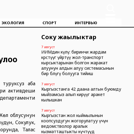
ЭКОЛОГИЯ
СПОРТ
ИНТЕРВЬЮ
Соңку жаңылыктар
7 август
ИИМдин өкүлү: биринчи жардам
улоо
көрсөтүүгө үйрөтүү жол-транспорт
кырсыктарынан болгон жаракат
алуунун алдын алуу системасынын
бир бөлүгү болууга тийиш
 туруксуз аба
7 август
Кыргызстанга 42 даана алтын буюмду
ери активдеши
мыйзамсыз алып кирүүгө аракет
 департаменти
кылышкан
7 август
Көл облусунун
Кыргызстан жол кыймылынын
коопсуздугун жогорулатуу үчүн
үдүн, Сокулук,
ведомстволор аралык
рунда, Талас
кызматташтыкты күчөтүүдө