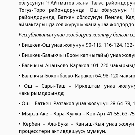
облусунун Ч.Айтматов жана Талас райондорунд
Тогуз-Торо райондорунда, Ош облусунун Чо
райондорунда, Баткен облосунун Лейлек, К
аймактарында сел жүрүшү жана унаа жолдордо
Республиканын унаа жолдоруна кооптуу болгон с
• Бишкек-Ош унаа жолунун 90-115, 116-124, 132-1
• Бишкек-Балыкчы (Боом капчыгайы) унаа жол
• Балыкчы-Ананьево-Каракол 101-220-чакырым
• Балыкчы-Боконбаево-Каракол 64, 98-120-чак
• Ош – Сары-Таш – Иркештам унаа жолунун 23
чакырымдарында;
• Ош – Баткен-Раззаков унаа жолунун 28-64; 78
• Мырза-Аке – Кара-Кулжа – Көк-Арт 41-55, 63-
• Кербен – Ала-Бука – Каныш-Кыя унаа жолун
процесстери активдешүүсү мүмкүн.