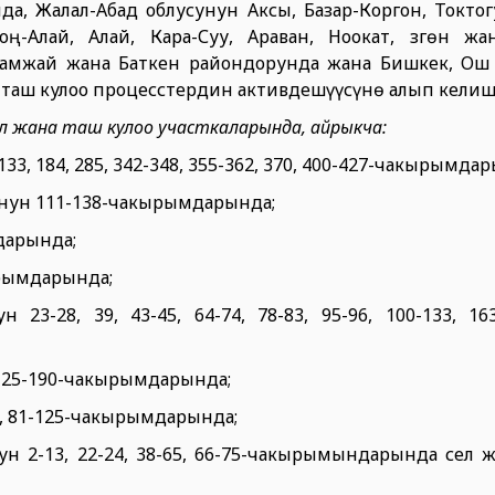
а, Жалал-Абад облусунун Аксы, Базар-Коргон, Токтог
ң-Алай, Алай, Кара-Суу, Араван, Ноокат, Өзгөн жа
адамжай жана Баткен райондорунда жана Бишкек, О
 таш кулоо процесстердин активдешүүсүнө алып келиш
ел жана таш кулоо участкаларында, айрыкча:
33, 184, 285, 342-348, 355-362, 370, 400-427-чакырымда
унун 111-138-чакырымдарында;
дарында;
ырымдарында;
-28, 39, 43-45, 64-74, 78-83, 95-96, 100-133, 163-
, 125-190-чакырымдарында;
75, 81-125-чакырымдарында;
ун 2-13, 22-24, 38-65, 66-75-чакырымындарында сел 