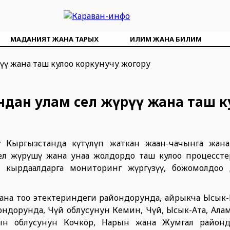
МАДАНИЯТ ЖАНА ТАРЫХ
ИЛИМ ЖАНА БИЛИМ
андан улам сел жүрүү жана таш к
ү Кыргызстанда күтүлүп жаткан жаан-чачынга жана
л жүрүшү жана унаа жолдордо таш кулоо процесст
чө кырдаалдарга мониторинг жүргүзүү, божомолдоо
ана тоо этектериндеги райондорунда, айрыкча Ысык-
йондорунда, Чүй облусунун Кемин, Чүй, Ысык-Ата, Алам
ын облусунун Кочкор, Нарын жана Жумгал райондо