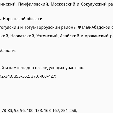
динский, Панфиловский, Московский и Сокулукский р
ы Нарынской области;
ктогулский и Тогуз-Тороузский районы Жалал-Абадской о
ский, Ноокатский, Узгенский, Алайский и Араванский
области.
ей и камнепадов на следующих участках:
2-348, 355-362, 370, 400-427;
8-83, 95-96, 100-133, 163-167, 251-258;