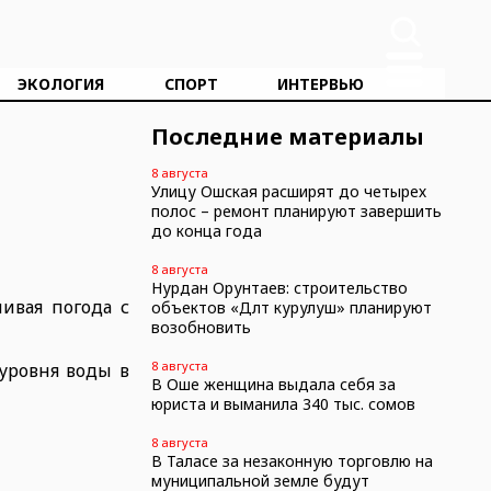
ЭКОЛОГИЯ
СПОРТ
ИНТЕРВЬЮ
Последние материалы
8 августа
Улицу Ошская расширят до четырех
полос – ремонт планируют завершить
до конца года
8 августа
Нурдан Орунтаев: строительство
ивая погода с
объектов «Дөөлөт курулуш» планируют
возобновить
8 августа
уровня воды в
В Оше женщина выдала себя за
юриста и выманила 340 тыс. сомов
8 августа
В Таласе за незаконную торговлю на
муниципальной земле будут