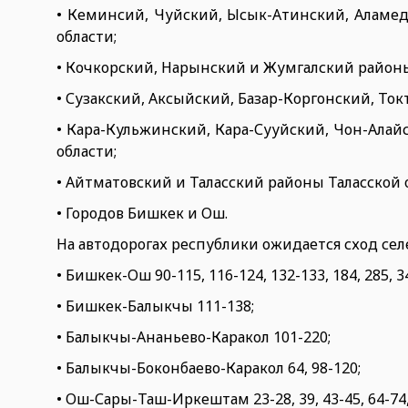
• Кеминсий, Чуйский, Ысык-Атинский, Аламе
области;
• Кочкорский, Нарынский и Жумгалский район
• Сузакский, Аксыйский, Базар-Коргонский, То
• Кара-Кульжинский, Кара-Сууйский, Чон-Алай
области;
• Айтматовский и Таласский районы Таласской 
• Городов Бишкек и Ош.
На автодорогах республики ожидается сход сел
• Бишкек-Ош 90-115, 116-124, 132-133, 184, 285, 34
• Бишкек-Балыкчы 111-138;
• Балыкчы-Ананьево-Каракол 101-220;
• Балыкчы-Боконбаево-Каракол 64, 98-120;
• Ош-Сары-Таш-Иркештам 23-28, 39, 43-45, 64-74, 7