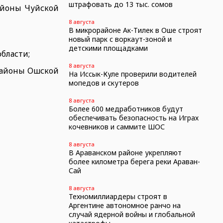
штрафовать до 13 тыс. сомов
айоны Чуйской
8 августа
В микрорайоне Ак-Тилек в Оше строят
новый парк с воркаут-зоной и
детскими площадками
бласти;
8 августа
 районы Ошской
На Иссык-Куле проверили водителей
мопедов и скутеров
8 августа
Более 600 медработников будут
обеспечивать безопасность на Играх
кочевников и саммите ШОС
8 августа
В Араванском районе укрепляют
более километра берега реки Араван-
Сай
8 августа
Техномиллиардеры строят в
Аргентине автономное ранчо на
случай ядерной войны и глобальной