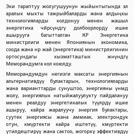
Эки тараптуу жолугушуунун жыйынтыгында эл
аралык мыкты тажрыйбаларды жана алдыңкы
технологияларды колдонуу менен жашыл
энергетика чөйрөсүндөгү долбоорлорду ишке
ашырууга багытталган КР Энергетика
министрлиги менен Япониянын экономика,
соода жана өнөр жай (энергетика) министрлигинин
ортосундагы кызматташтык жөнүндөгү
Меморандумга кол коюлду.
Меморандумдун негизги максаты энергиянын
альтернативдүү булактарын, технологияларды
жана варианттарды сунуштоо, энергияны үнөмдөө
жолу, энергиялык натыйжалуулукту пайдалануу
менен реалдуу энергетикалык өтүүлөрдү ишке
ашыруу, кайра жаралуучу энергия булактары,
суутек энергиясы жана аммиак, электрондук
отун, көмүртекти кайра иштетүү, көмүртекти
утилдештирүү жана сактоо, жогорку эффективдүү