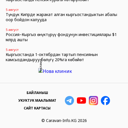
5 август
Түндүк Кипрде жаракат алган кыргызстандыктын абалы
оор бойдон калууда
5 август
Россия–Кыргыз өнүктүрүү фондунун инвестициялары $1
млрд ашты
5 август
Кыргызстанда 1-октябрдан тартып пенсиянын
камсыздандыруу бөлүгү 20%га көбөйөт
Реклама
БАЙЛАНЫШ
УКУКТУК МААЛЫМАТ
САЙТ КАРТАСЫ
© Caravan-Info.KG 2026