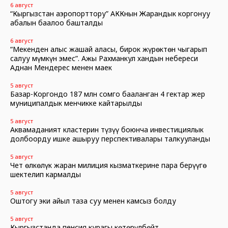
6 август
“Кыргызстан аэропорттору” АККнын Жарандык коргонуу
абалын баалоо башталды
6 август
“Мекенден алыс жашай аласың, бирок жүрөктөн чыгарып
салуу мүмкүн эмес”. Ажы Рахманкул хандын небереси
Аднан Мендерес менен маек
5 август
Базар-Коргондо 187 млн сомго бааланган 4 гектар жер
муниципалдык менчикке кайтарылды
5 август
Аквамаданият кластерин түзүү боюнча инвестициялык
долбоорду ишке ашыруу перспективалары талкууланды
5 август
Чет өлкөлүк жаран милиция кызматкерине пара берүүгө
шектелип кармалды
5 август
Оштогу эки айыл таза суу менен камсыз болду
5 август
Кыргызстанда пенсия курагы көтөрүлбөйт