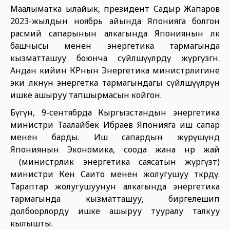
Маалыматка ылайык, президент Садыр Жапаров
2023-жылдын ноябрь айында Японияга болгон
расмий сапарынын алкагында Япониянын өлкө
башчысы менен энергетика тармагында
кызматташуу боюнча сүйлөшүүлөрдү жүргүзгөн.
Андан кийин КРнын Энергетика министрлигине
эки өлкөнүн энергетка тармагындагы сүйлөшүүлөрүн
ишке ашыруу тапшырмасын койгон.
Бүгүн, 9-сентябрда Кыргызстандын энергетика
министри Таалайбек Ибраев Японияга иш сапар
менен барды. Иш сапардын жүрүшүндө
Япониянын Экономика, соода жана өнөр жай
(министрлик энергетика саясатын жүргүзөт)
министри Кен Саито менен жолугушуу өткөрдү.
Тараптар жолугушуунун алкагында энергетика
тармагында кызматташуу, биргелешип
долбоорлорду ишке ашыруу тууралу талкуу
кылышты.