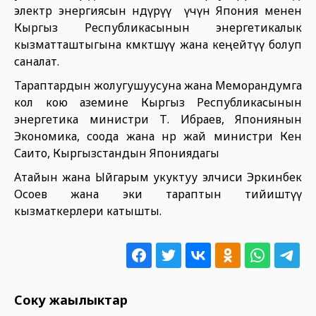
электр энергиясын өндүрүү үчүн Япония менен
Кыргыз Республикасынын энергетикалык
кызматташтыгына көмөктөшүү жана кеңейтүү болуп
саналат.
Тараптардын жолугушуусуна жана Меморандумга
кол кою аземине Кыргыз Республикасынын
энергетика министри Т. Ибраев, Япониянын
Экономика, соода жана өнөр жай министри Кен
Саито, Кыргызстандын Япониядагы
Атайын жана Ыйгарым укуктуу элчиси Эркинбек
Осоев жана эки тараптын тийиштүү
кызматкерлери катышты.
Соңку жаңылыктар