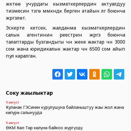
жүктөө учурдагы кызматкерлердин актуалдуу
тизмесин түзүүгө мүмкүндүк берген атайын үлгү боюнча
жүргүзүлөт.
Эскерте кетсек, жалданма кызматкерлердин
салык агентинин реестрин жүргүзүү боюнча
талаптарды бузгандыгы үчүн жеке жактар үчүн 3000
сом жана юридикалык жактар үчүн 6500 сом айып
пул каралган.
Соңку жаңылыктар
9 август
Куланак ГЭСинин курулушуна байланыштуу жаңы жол жана
көпүрө салынууда
9 август
ӨКМ Көл-Төр көлүнө байкоо жүргүздү