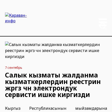
7 сентябрь
Салык кызматы жалданма
кызматкерлердин реестрин
жүргүзүү үчүн электрондук
сервисти ишке киргизди
Кыргыз Республикасынын мыйзамдарына