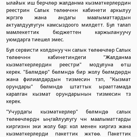
ылайык иш берүүчүлөр жалданма кызматкерлердин
реестрин Салык төлөөчүнүн кабинети аркылуу
жүргүзүүгө жана андагы маалыматтардын
актуалдуулугун камсыздоого милдеттүү. Бул талап
мамлекеттик бюджеттен каржылануучу
уюмдарга тиешелүү эмес.
Бул сервисти колдонуу үчүн салык төлөөчүлөр Салык
төлөөчүнүн кабинетиндеги "Жалданма
кызматкерлердин реестри" модулуна өтүшү
керек. "Бөлүмдөр" бөлүмүндө бир жолу бөлүмдөрдүн
жана филиалдардын тизмесин түзүп, "Кызмат
орундары" бөлүмүндө штаттык ырааттамада
каралган кызмат орундарынын тизмесин түзүү
керек.
"Учурдагы кызматкерлер" бөлүмүндө салык
төлөөчүлөрдүн ыңгайлуулугу үчүн маалыматтарды
киргизүүнүн эки жолу бар: кол менен киргизүү жана
кызматкерлерди пакеттик жүктөө. Пакеттик