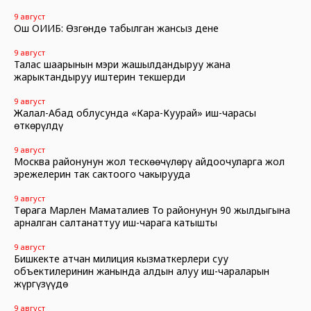
9 август
Ош ОИИБ: Өзгөндө табылган жансыз дене
9 август
Талас шаарынын мэри жашылдандыруу жана
жарыктандыруу иштерин текшерди
9 август
Жалал-Абад облусунда «Кара-Куурай» иш-чарасы
өткөрүлдү
9 август
Москва районунун жол тескөөчүлөрү айдоочуларга жол
эрежелерин так сактоого чакырууда
9 август
Төрага Марлен Маматалиев Тоң районунун 90 жылдыгына
арналган салтанаттуу иш-чарага катышты
9 август
Бишкекте атчан милиция кызматкерлери суу
объектилеринин жанында алдын алуу иш-чараларын
жүргүзүүдө
9 август