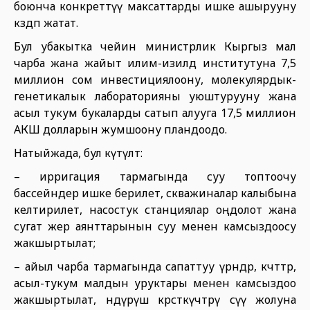
боюнча конкреттүү максаттарды ишке ашырууну
көздөп жатат.
Бул убакытка чейин министрлик Кыргыз мал
чарба жана жайыт илим-изилдөө институтуна 7,5
миллион сом инвестициялоону, молекулярдык-
генетикалык лабораторияны уюштурууну жана
асыл тукум букаларды сатып алууга 17,5 миллион
АКШ долларын жумшоону пландоодо.
Натыйжада, бул күтүлөт:
– ирригация тармагында суу топтоочу
бассейндер ишке берилет, скважиналар калыбына
келтирилет, насостук станциялар оңдолот жана
сугат жер аянттарынын суу менен камсыздоосу
жакшыртылат;
– айыл чарба тармагында сапаттуу үрөндөр, көчөттөр,
асыл-тукум малдын уруктары менен камсыздоо
жакшыртылат, өндүрүш көрсөткүчтөрү өсүү жолуна