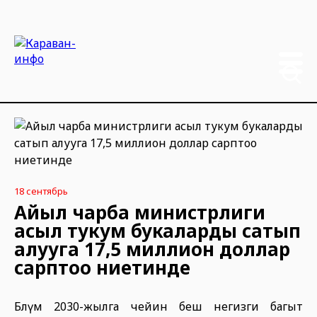
18 сентябрь
Айыл чарба министрлиги
асыл тукум букаларды сатып
алууга 17,5 миллион доллар
сарптоо ниетинде
Бөлүм 2030-жылга чейин беш негизги багыт