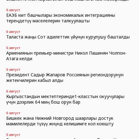
6 август
ЕАЭБ өкмөт башчылары экономикалык интеграцияны
тереңдетүү маселелерин талкуулашты
6 август
Таласта жаңы Сот адилеттик үйүнүн курулушу башталды
6 август
Армениянын премьер-министри Никол Пашинян Чолпон-
Атага келди
6 август
Президент Садыр Жапаров Россиянын региондорунун
жетекчилерин кабыл алды
6 август
Кыргызстандын мектептеринде1-класстын окуучулары
үчүн дээрлик 64 миң бош орун бар
6 август
Бишкек жана Нижний Новгород шаарлары достук
мамилелерди түзүү жөнүндө келишимге кол коюшту
6 август