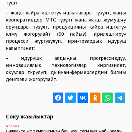
түшөт;
– жаңы кайра иштетүү ишканалары түзүлөт, жаңы
кооперативдер, МТС түзүлөт жана жаңы жумушчу
орундары түзүлөт, продукцияны кайра иштетүү
көлөмү жогорулайт (50 пайыз), ирилештирүү
процесси жүргүзүлүп, ири-товардык өндүрүш
калыптанат;
– өндүрүшкө алдыңкы, прогрессивдүү,
инновациялык технологиялар киргизилет,
окуулар өткөрүлүп, дыйкан-фермерлердин билим
денгээли жогорулайт.
Соңку жаңылыктар
6 август
Бишкекте жол кырсыгынан беш жаштагы кыз жабыркады