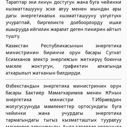
Тараптар эки өлкөнүн достугун жана буга чейинки
кызматташууну эске алуу менен мындан ары
дагы энергетикалык кызматташууну үзгүлтүккө
учуратпай, биргеликте долбоорлорду ишке
ашырууда ийгилик жаралат деген пикирин айтып
өтүштү.
Казакстан Республикасынын энергетика
министринин биринчи орун басары Сугнат
Есимханов электр энергиясын жеткирүү боюнча
маселе жоктугун, графиктин алкагында
аткарылып жатканын билдирди.
Өзбекстандын энергетика министринин орун
басары Бахтиёр Маматкаримов менен КРнын
энергетика министри Т.Ибраевдин
жолугусуунуда мамлекеттер ортосундагы буга
чейинки жана учурдагы энергетика
тармагындагы тыгыз кызматташтык тууралуу
маселелер талкууланды. Анда тараптар ортосунда