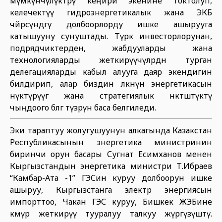
мүмкүнчүлүктөрү кеңири экенине токтолуп,
келечектүү гидроэнергетикалык жана ЭКБ
чөйрөсүндөгү долбоорлорду ишке ашырууга
катышууну сунуштады. Түрк инвесторлорунан,
подрядчиктерден, жабдууларды жана
технологияларды жеткирүүчүлөрдөн турган
делегацияларды кабыл алууга даяр экендигин
билдирип, алар биздин өлкөнүн энергетикасын
өнүктүрүүгө жана стратегиялык өнөктөштүктү
чыңдоого өбөлгө түзөөрүн баса белгиледи.
Эки тараптуу жолугушуунун алкагында Казакстан
Республикасынын энергетика министринин
биринчи орун басары Сугнат Есимханов менен
Кыргызстандын энергетика министри Т.Ибраев
“Камбар-Ата -1” ГЭСин куруу долбоорун ишке
ашыруу, Кыргызстанга электр энергиясын
импорттоо, Чакан ГЭС куруу, Бишкек ЖЭБине
көмүр жеткирүү тууралуу талкуу жүргүзүштү.