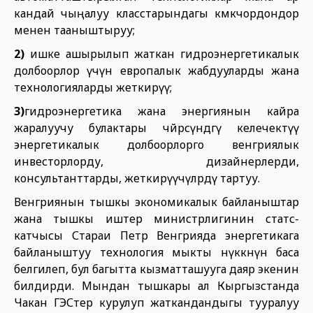
кандай чыңалуу класстарындагы көмөкчордондор
менен тааныштыруу;
2)
ишке ашырылып жаткан гидроэнергетикалык
долбоорлор үчүн европалык жабдууларды жана
технологияларды жеткирүү;
3)
гидроэнергетика жана энергиянын кайра
жаралуучу булактары чөйрөсүндөгү келечектүү
энергетикалык долбоорлорго венгриялык
инвесторлорду, дизайнерлерди,
консультанттарды, жеткирүүчүлөрдү тартуу.
Венгриянын тышкы экономикалык байланыштар
жана тышкы иштер министрлигинин статс-
катчысы Стараи Петр Венгрияда энергетикага
байланыштуу технология мыкты өнүккөнүн баса
белгилеп, бул багытта кызматташууга даяр экенин
билдирди. Мындан тышкары ал Кыргызстанда
Чакан ГЭСтер курулуп жаткандандыгы тууралуу