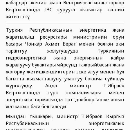
кабардар экенин жана Венгриялык инвесторлор
Кыргызстанда ГЭС курууга кызыктар экенин
айтып өттү.
Туркия Республикасынын энергетика жана
жаратылыш ресурстары министринин орун
басары Чонкар Ахмет Берат менен болгон эки
тараптуу жолугушууда Түркиянын
гидроэнергетика жана энергиянын кайра
жаралуучу булактары чөйрөсүндө тажрыйбасын жана
жогорку жетишкендиктерин эске алуу менен бул
багытта кызматташуну улантуу боюнча сүйлөшүү
жүргүзүлдү. Анда министр Т.Ибраев
Кыргызстанда түрк компаниялары менен
энергетика тармагында төрт долбоор ишке ашып
жатканын баса белгиледи.
Мындан тышкары, министр Т.Ибраев Кыргыз
Республикасынын энергетикалык