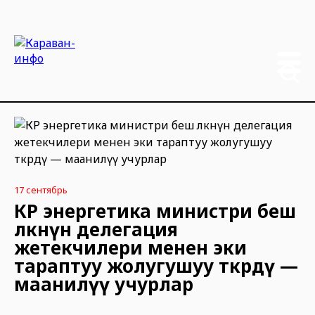
17 сентябрь
КР энергетика министри беш
өлкөнүн делегация
жетекчилери менен эки
тараптуу жолугушуу өткөрдү —
маанилүү учурлар