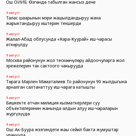
Ош ОИИБ: Өзгөндө табылган жансыз дене
9 август
Талас шаарынын мэри жашылдандыруу жана
жарыктандыруу иштерин текшерди
9 август
Жалал-Абад облусунда «Кара-Куурай» иш-чарасы
өткөрүлдү
9 август
Москва районунун жол тескөөчүлөрү айдоочуларга жол
эрежелерин так сактоого чакырууда
9 август
Төрага Марлен Маматалиев Тоң районунун 90 жылдыгына
арналган салтанаттуу иш-чарага катышты
9 август
Бишкекте атчан милиция кызматкерлери суу
объектилеринин жанында алдын алуу иш-чараларын
жүргүзүүдө
9 август
Ош: Ак-Буура жээгиндеги жаңы сейил бакта жумуштар
уланууда