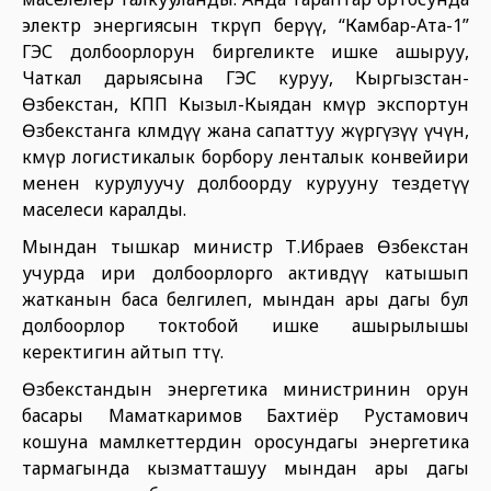
электр энергиясын өткөрүп берүү, “Камбар-Ата-1”
ГЭС долбоорлорун биргеликте ишке ашыруу,
Чаткал дарыясына ГЭС куруу, Кыргызстан-
Өзбекстан, КПП Кызыл-Кыядан көмүр экспортун
Өзбекстанга көлөмдүү жана сапаттуу жүргүзүү үчүн,
көмүр логистикалык борбору ленталык конвейири
менен курулуучу долбоорду курууну тездетүү
маселеси каралды.
Мындан тышкар министр Т.Ибраев Өзбекстан
учурда ири долбоорлорго активдүү катышып
жатканын баса белгилеп, мындан ары дагы бул
долбоорлор токтобой ишке ашырылышы
керектигин айтып өттү.
Өзбекстандын энергетика министринин орун
басары Маматкаримов Бахтиёр Рустамович
кошуна мамлкеттердин оросундагы энергетика
тармагында кызматташуу мындан ары дагы