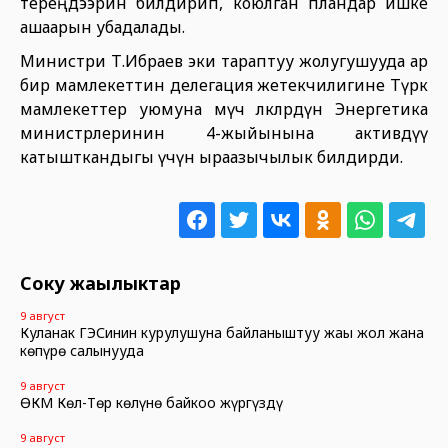
тереңдээрин билдирип, коюлган пландар ишке
ашаарын убадалады.
Министри Т.Ибраев эки тараптуу жолугушууда ар
бир мамлекеттин делегация жетекчилигине Түрк
мамлекеттер уюмуна мүчө өлкөлөрдүн Энергетика
министрлеринин 4-жыйынына активдүү
катышткандыгы үчүн ыраазычылык билдирди.
Соңку жаңылыктар
9 август
Куланак ГЭСинин курулушуна байланыштуу жаңы жол жана
көпүрө салынууда
9 август
ӨКМ Көл-Төр көлүнө байкоо жүргүздү
9 август