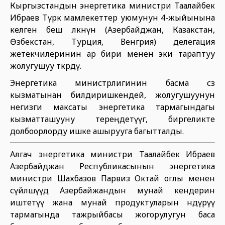
Кыргызстандын энергетика министри Таалайбек
Ибраев Түрк мамлекеттер уюмунун 4-жыйынына
келген беш өлкөнүн (Азербайджан, Казакстан,
Өзбекстан, Турция, Венгрия) делегация
жетекчилеринин ар бири менен эки тараптуу
жолугушуу өткөрдү.
Энергетика министрлигинин басма сөз
кызматынан билдиришкендей, жолугушуунун
негизги максаты энергетика тармагындагы
кызматташууну тереңдетүүгө, биргеликте
долбоорлорду ишке ашырууга багытталды.
Алгач энергетика министри Таалайбек Ибраев
Азербайджан Республикасынын энергетика
министри Шахбазов Парвиз Октай оглы менен
сүйлөшүүдө Азербайжандын мунай кендерин
иштетүү жана мунай продуктуларын өндүрүү
тармагында тажрыйбасы жогорулугун баса