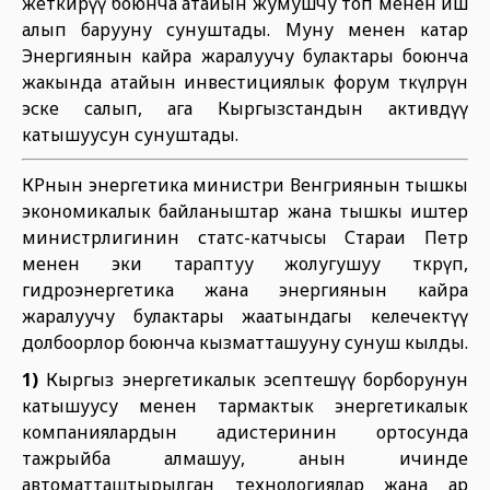
жеткирүү боюнча атайын жумушчу топ менен иш
алып барууну сунуштады. Муну менен катар
Энергиянын кайра жаралуучу булактары боюнча
жакында атайын инвестициялык форум өткүлөөрүн
эске салып, ага Кыргызстандын активдүү
катышуусун сунуштады.
КРнын энергетика министри Венгриянын тышкы
экономикалык байланыштар жана тышкы иштер
министрлигинин статс-катчысы Стараи Петр
менен эки тараптуу жолугушуу өткөрүп,
гидроэнергетика жана энергиянын кайра
жаралуучу булактары жаатындагы келечектүү
долбоорлор боюнча кызматташууну сунуш кылды.
1)
Кыргыз энергетикалык эсептешүү борборунун
катышуусу менен тармактык энергетикалык
компаниялардын адистеринин ортосунда
тажрыйба алмашуу, анын ичинде
автоматташтырылган технологиялар жана ар