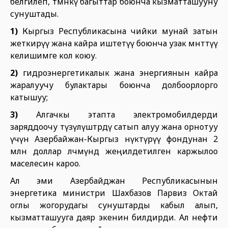
белгилеп, төмөнкү багыттар боюнча кызматташууну
сунуштады.
1)
Кыргыз Республикасына чийки мунай затын
жеткирүү жана кайра иштетүү боюнча узак мөөнөттүү
келишимге кол коюу.
2)
гидроэнергетикалык жана энергиянын кайра
жаралуучу булактары боюнча долбоорлорго
катышуу;
3)
Алгачкы этапта электромобилдерди
заряддоочу түзүлүштөрдү сатып алуу жана орнотуу
үчүн Азербайжан-Кыргыз өнүктүрүү фондунан 2
млн доллар өлчөмүндө жеңилдетилген каржылоо
маселесин кароо.
Ал эми Азербайджан Республикасынын
энергетика министри Шахбазов Парвиз Октай
оглы жогорудагы сунуштарды кабыл алып,
кызматташууга даяр экенин билдирди. Ал нефти