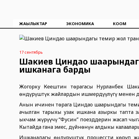
ЖАҢЫЛЫКТАР
ЭКОНОМИКА
КООМ
17 сентябрь
Шакиев Циндао шаарындагы
ишканага барды
Жогорку Кеңештин төрагасы Нурланбек Ша
өндүрүштүк жайлардын ишмердүүлүгү менен 
Анын ичинен төрага Циндао шаарындагы темир
ачылган тарыхы узак ишкана азыркы тапта 
ыкчам жүрүүчү “Фусин” поезддерин жасап чыг
Кытайда гана эмес, дүйнөнүн алдыңкы калаала
Ишканадагы өндүрүштүк процессти көрүп жа