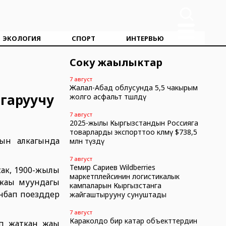
ЭКОЛОГИЯ
СПОРТ
ИНТЕРВЬЮ
Соңку жаңылыктар
7 август
Жалал-Абад облусунда 5,5 чакырым
гаруучу
жолго асфальт төшөлдү
7 август
2025-жылы Кыргызстандын Россияга
товарларды экспорттоо көлөмү $738,5
ын алкагында
млн түздү
7 август
Темир Сариев Wildberries
ак, 1900-жылы
маркетплейсинин логистикалык
жаңы муундагы
кампаларын Кыргызстанга
нбап поезддер
жайгаштырууну сунуштады
7 август
Караколдо бир катар объекттердин
п жаткан жаңы