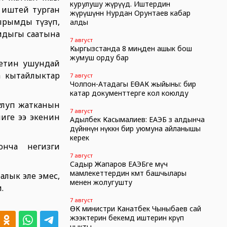
курулушу жүрүүдө. Иштердин
 иштей турган
жүрүшүнөн Нурдан Орунтаев кабар
ырымды түзүп,
алды
амдыгы саатына
7 август
Кыргызстанда 8 миңден ашык бош
жумуш орду бар
метин ушундай
а кытайлыктар
7 август
Чолпон-Атадагы ЕӨАК жыйыны: бир
катар документтерге кол коюлду
улуп жатканын
7 август
иге ээ экенин
Адылбек Касымалиев: ЕАЭБ өз алдынча
дүйнөнүн өнүккөн бир уюмуна айланышы
керек
нча негизги
7 август
Садыр Жапаров ЕАЭБге мүчө
мамлекеттердин өкмөт башчылары
алык эле эмес,
менен жолугушту
и.
7 август
ӨК министри Канатбек Чыныбаев сай
жээктерин бекемдөө иштерин көрүп
чыкты