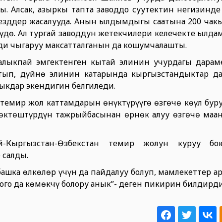
ы. Алсак, азыркы тапта заводдо суутектин негизинде
оезддер жасалууда. Анын ылдымдыгы саатына 200 чак
үүдө. Ал тургай заводдун жетекчилери келечекте ылд
ди чыгаруу максатталганын да кошумчалашты.
алыкпай эмгектенген кытай элинин учурдагы дара
тып, дүйнө элинин катарында кыргызстандыктар д
ыкдар экендигин белгиледи.
емир жол каттамдарын өнүктүрүүгө өзгөчө көңүл бур
нөктөштүрдүн тажрыйбасынан өрнөк алуу өзгөчө маан
Кыргызстан-Өзбекстан темир жолун куруу бою
 салды.
 башка өлкөлөр үчүн да пайдалуу болуп, мамлекеттер ар
ого да көмөкчү болору анык”- деген пикирин билдирд