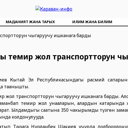
МАДАНИЯТ ЖАНА ТАРЫХ
ИЛИМ ЖАНА БИЛИМ
 темир жол транспортторун чы
киев Кытай Эл Республикасындагы расмий сапарын
да таанышты.
 жол транспортторун чыгаруучу ишканага барды. Алс
заманбап темир жол унааларын, алардын катарында 
арат. Ылдамдыгы саатына 350 чакырымды түзгөн зама
рында колдонулууда.
тып Төрага Нурланбек Шакиев учурда долбоорлону