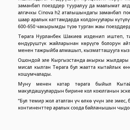
заманбап поезддер тууралуу да маалымат алд
алгачкы Cinova h2 аталышындагы заманбап п
шаар аралык каттамдарда колдонуулары күтүл
600-650 чакырымды түзө турган жаңы поезддер
Төрага Нурланбек Шакиев изденип иштеп, т
өндүрүштүк жайларынан көрүүгө болорун ай
менен тажрыйба алмашып, кызматташууга кыз
Ошондой эле Кыргызстанда акыркы жылдары т
мисал кылган Төрага бул жаатта кытайлык ө
кошумчалады.
Муну менен катар төрага быйыл Кытай-
макулдашуулардын бирине кол коюлганын эске
“Бул темир жол аталган үч өлкө үчүн эле эмес,
континенттер аралык соода байланышын чыңдо