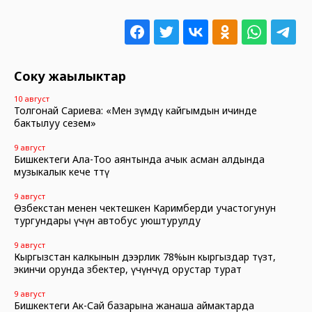
Соңку жаңылыктар
10 август
Толгонай Сариева: «Мен өзүмдү кайгымдын ичинде
бактылуу сезем»
9 август
Бишкектеги Ала-Тоо аянтында ачык асман алдында
музыкалык кече өттү
9 август
Өзбекстан менен чектешкен Каримберди участогунун
тургундары үчүн автобус уюштурулду
9 август
Кыргызстан калкынын дээрлик 78%ын кыргыздар түзөт,
экинчи орунда өзбектер, үчүнчүдө орустар турат
9 август
Бишкектеги Ак-Сай базарына жанаша аймактарда