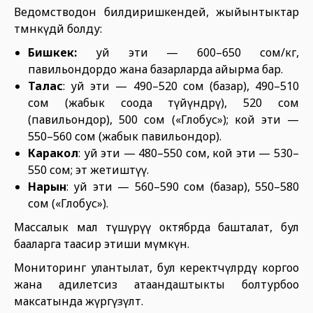
Ведомстводон билдиришкендей, жыйынтыктар
төмөнкүдөй болду:
Бишкек:
уй эти — 600–650 сом/кг,
павильондордо жана базарларда айырма бар.
Талас
: уй эти — 490–520 сом (базар), 490–510
сом (жабык соода түйүндөрү), 520 сом
(павильондор), 500 сом («Глобус»); кой эти —
550–560 сом (жабык павильондор).
Каракол
: уй эти — 480–550 сом, кой эти — 530–
550 сом; эт жетиштүү.
Нарын
: уй эти — 560–590 сом (базар), 550–580
сом («Глобус»).
Массалык мал түшүрүү октябрда башталат, бул
бааларга таасир этиши мүмкүн.
Мониторинг улантылат, бул керектөөчүлөрдү коргоо
жана адилетсиз атаандаштыкты болтурбоо
максатында жүргүзүлөт.