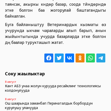
таянсак, акыркы күндөрү базар, соода түйүндөрүндө
этке болгон баа жогорулай баштагандыгы
байкалган.
Буга байланыштуу Ветеринардык кызматы өз
учурунда ыкчам чараларды алып барып, анын
жыйынтыгында учурда базарларда этке болгон
дүң баалар турукташып жатат.
Соңку жаңылыктар
8 август
Кант АБЗ унаа жолун курууда ресайклинг технологиясы
колдонулууда
8 август
Ош шаарында заманбап Перинаталдык борбордун
курулушу уланууда