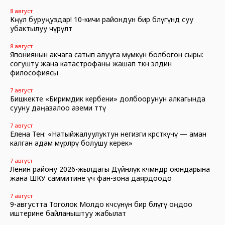
8 август
Көңүл буруңуздар! 10-кичи райондун бир бөлүгүндө суу
убактылуу өчүрүлөт
8 август
Япониянын акчага сатып алууга мүмкүн болбогон сыры:
согушту жана катастрофаны жашап өткөн элдин
философиясы
7 август
Бишкекте «Биримдик кербени» долбоорунун алкагында
сууну даңазалоо аземи өттү
7 август
Елена Тен: «Натыйжалуулуктун негизги көрсөткүчү — аман
калган адам өмүрлөрү болушу керек»
7 август
Ленин району 2026-жылдагы Дүйнөлүк көчмөндөр оюндарына
жана ШКУ саммитине үч фан-зона даярдоодо
7 август
9-августта Тоголок Молдо көчөсүнүн бир бөлүгү оңдоо
иштерине байланыштуу жабылат