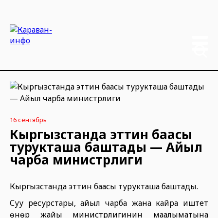
16 сентябрь
Кыргызстанда эттин баасы
турукташа баштады — Айыл
чарба министрлиги
Кыргызстанда эттин баасы турукташа баштады.
Суу ресурстары, айыл чарба жана кайра иштетүү
өнөр жайы министрлигинин маалыматына