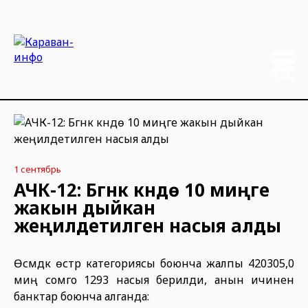
1 сентябрь
АЧК-12: Бүгүнкү күндө 10 миңге
жакын дыйкан
жеңилдетилген насыя алды
Өсүмдүк өстүрүү категориясы боюнча жалпы 420305,0
миң сомго 1293 насыя берилди, анын ичинен
банктар боюнча алганда: