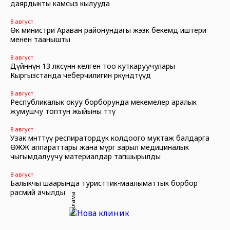
даярдыкты камсыз кылууда
8 август
Өк министри Араван районундагы жээк бекемдөө иштери
менен таанышты
8 август
Дүйнөнүн 13 өлкөсүнөн келген тоо куткаруучулары
Кыргызстанда чеберчилигин өркүндөтүүдө
8 август
Республикалык окуу борборунда мекемелер аралык
жумушчу топтун жыйыны өттү
8 август
Узак мөөнөттүү респиратордук колдоого муктаж балдарга
ӨЖЖ аппараттары жана өмүргө зарыл медициналык
чыгымдалуучу материалдар тапшырылды
8 август
Балыкчы шаарында туристтик-маалыматтык борбор
расмий ачылды
Реклама