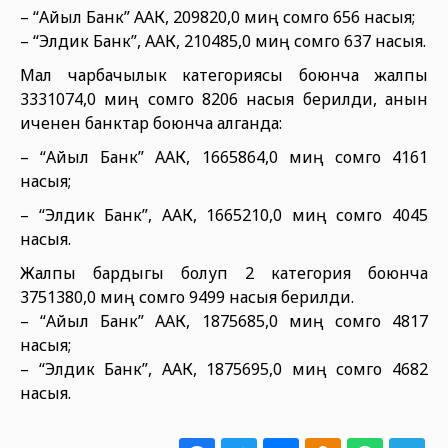
– “Айыл Банк” ААК, 209820,0 миң сомго 656 насыя;
– “Элдик Банк”, ААК, 210485,0 миң сомго 637 насыя.
Мал чарбачылык категориясы боюнча жалпы
3331074,0 миң сомго 8206 насыя берилди, анын
иченен банктар боюнча алганда:
– “Айыл Банк” ААК, 1665864,0 миң сомго 4161
насыя;
– “Элдик Банк”, ААК, 1665210,0 миң сомго 4045
насыя.
Жалпы бардыгы болуп 2 категория боюнча
3751380,0 миң сомго 9499 насыя берилди.
– “Айыл Банк” ААК, 1875685,0 миң сомго 4817
насыя;
– “Элдик Банк”, ААК, 1875695,0 миң сомго 4682
насыя.