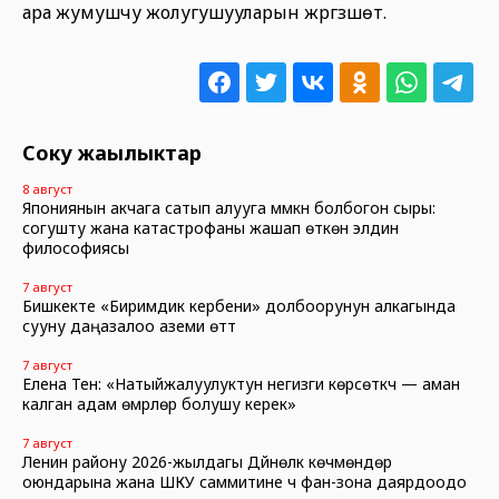
ара жумушчу жолугушууларын жүргүзүшөт.
Соңку жаңылыктар
8 август
Япониянын акчага сатып алууга мүмкүн болбогон сыры:
согушту жана катастрофаны жашап өткөн элдин
философиясы
7 август
Бишкекте «Биримдик кербени» долбоорунун алкагында
сууну даңазалоо аземи өттү
7 август
Елена Тен: «Натыйжалуулуктун негизги көрсөткүчү — аман
калган адам өмүрлөрү болушу керек»
7 август
Ленин району 2026-жылдагы Дүйнөлүк көчмөндөр
оюндарына жана ШКУ саммитине үч фан-зона даярдоодо