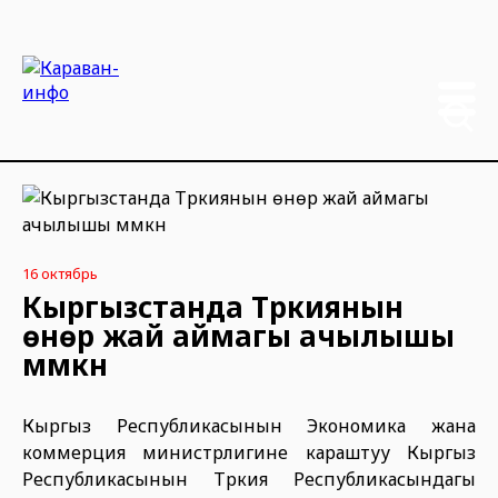
16 октябрь
Кыргызстанда Түркиянын
өнөр жай аймагы ачылышы
мүмкүн
Кыргыз Республикасынын Экономика жана
коммерция министрлигине караштуу Кыргыз
Республикасынын Түркия Республикасындагы