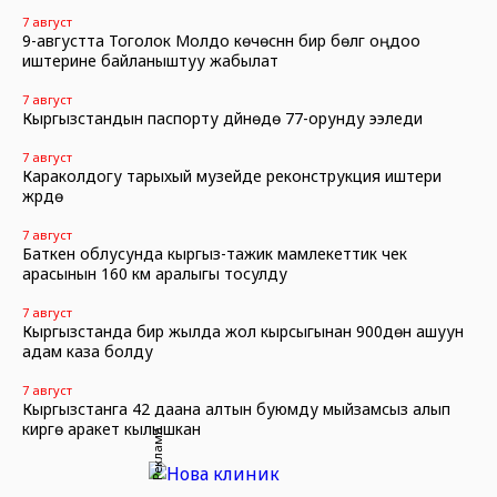
7 август
9-августта Тоголок Молдо көчөсүнүн бир бөлүгү оңдоо
иштерине байланыштуу жабылат
7 август
Кыргызстандын паспорту дүйнөдө 77-орунду ээледи
7 август
Караколдогу тарыхый музейде реконструкция иштери
жүрүүдө
7 август
Баткен облусунда кыргыз-тажик мамлекеттик чек
арасынын 160 км аралыгы тосулду
7 август
Кыргызстанда бир жылда жол кырсыгынан 900дөн ашуун
адам каза болду
7 август
Кыргызстанга 42 даана алтын буюмду мыйзамсыз алып
кирүүгө аракет кылышкан
Реклама