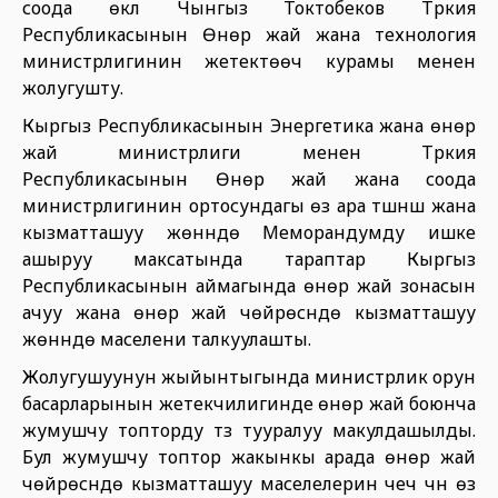
соода өкүлү Чынгыз Токтобеков Түркия
Республикасынын Өнөр жай жана технология
министрлигинин жетектөөчү курамы менен
жолугушту.
Кыргыз Республикасынын Энергетика жана өнөр
жай министрлиги менен Түркия
Республикасынын Өнөр жай жана соода
министрлигинин ортосундагы өз ара түшүнүшүү жана
кызматташуу жөнүндө Меморандумду ишке
ашыруу максатында тараптар Кыргыз
Республикасынын аймагында өнөр жай зонасын
ачуу жана өнөр жай чөйрөсүндө кызматташуу
жөнүндө маселени талкуулашты.
Жолугушуунун жыйынтыгында министрлик орун
басарларынын жетекчилигинде өнөр жай боюнча
жумушчу топторду түзүү тууралуу макулдашылды.
Бул жумушчу топтор жакынкы арада өнөр жай
чөйрөсүндө кызматташуу маселелерин чечүү үчүн өз